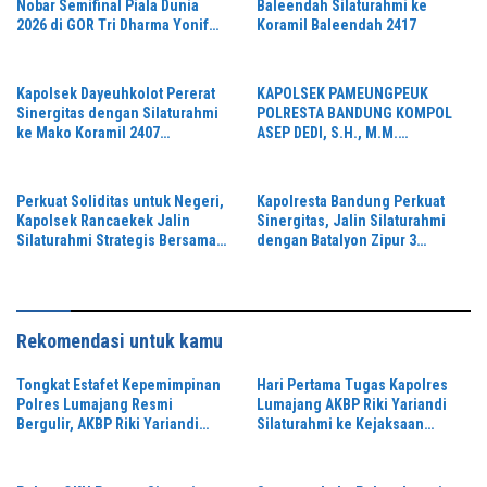
Nobar Semifinal Piala Dunia
Baleendah Silaturahmi ke
2026 di GOR Tri Dharma Yonif
Koramil Baleendah 2417
330/Tri Dharma
Kapolsek Dayeuhkolot Pererat
KAPOLSEK PAMEUNGPEUK
Sinergitas dengan Silaturahmi
POLRESTA BANDUNG KOMPOL
ke Mako Koramil 2407
ASEP DEDI, S.H., M.M.
Dayeuhkolot
SILATURAHMI KE KORAMIL
2405/ARJASARI, PERKUAT
SINERGITAS JAGA KEAMANAN
Perkuat Soliditas untuk Negeri,
Kapolresta Bandung Perkuat
Kapolsek Rancaekek Jalin
Sinergitas, Jalin Silaturahmi
Silaturahmi Strategis Bersama
dengan Batalyon Zipur 3
Koramil 2401/Rancaekek
Pangalengan
Rekomendasi untuk kamu
Tongkat Estafet Kepemimpinan
Hari Pertama Tugas Kapolres
Polres Lumajang Resmi
Lumajang AKBP Riki Yariandi
Bergulir, AKBP Riki Yariandi
Silaturahmi ke Kejaksaan
Gelorakan Semagat “Jogo
Negeri Perkuat Sinergitas
Jatim”
Penegakan Hukum