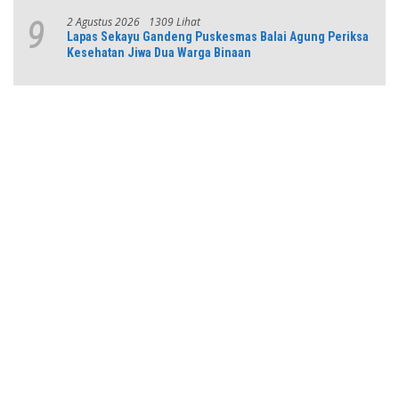
Pensiunan
2 Agustus 2026
1309 Lihat
9
Lapas Sekayu Gandeng Puskesmas Balai Agung Periksa
Kesehatan Jiwa Dua Warga Binaan