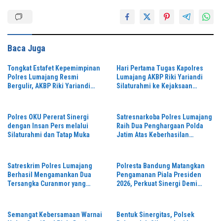
Baca Juga
Tongkat Estafet Kepemimpinan
Hari Pertama Tugas Kapolres
Polres Lumajang Resmi
Lumajang AKBP Riki Yariandi
Bergulir, AKBP Riki Yariandi
Silaturahmi ke Kejaksaan
Gelorakan Semagat “Jogo
Negeri Perkuat Sinergitas
Jatim”
Penegakan Hukum
Polres OKU Pererat Sinergi
Satresnarkoba Polres Lumajang
dengan Insan Pers melalui
Raih Dua Penghargaan Polda
Silaturahmi dan Tatap Muka
Jatim Atas Keberhasilan
Tingkatkan Respond Kasus
Narkoba
Satreskrim Polres Lumajang
Polresta Bandung Matangkan
Berhasil Mengamankan Dua
Pengamanan Piala Presiden
Tersangka Curanmor yang
2026, Perkuat Sinergi Demi
Beraksi di Depan Toko Kosmetik
Turnamen Aman dan Kondusif
Semangat Kebersamaan Warnai
Bentuk Sinergitas, Polsek