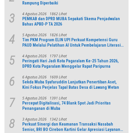
Rampung Diperbaiki
4 Agustus 2026
1862 Lihat
3
PEMKAB dan DPRD MUBA Sepakati Skema Penjadwalan
Bahas APBD-P TA 2026
5 Agustus 2026
1826 Lihat
4
Tim PKM Program ELIN UPI Perkuat Kompetensi Guru
PAUD Melalui Pelatihan AI Untuk Pembelajaran Literasi
dan Numerasi
4 Agustus 2026
1797 Lihat
5
Peringati Hari Jadi Kota Pagaralam Ke-25 Tahun 2026,
DPRD Kota Pagaralam Menggelar Rapat Paripurna
6 Agustus 2026
1609 Lihat
6
Sekda Muba Syafaruddin Lanjutkan Penertiban Aset,
Kini Fokus Perjelas Tapal Batas Desa di Lawang Wetan
5 Agustus 2026
1391 Lihat
7
Percepat Digitalisasi, 74 Blank Spot Jadi Prioritas
Penanganan di Muba
3 Agustus 2026
1342 Lihat
8
Perkuat Sinergi dan Keamanan Transaksi Nasabah
Senior, BRI BO Cirebon Kartini Gelar Apresiasi Layanan