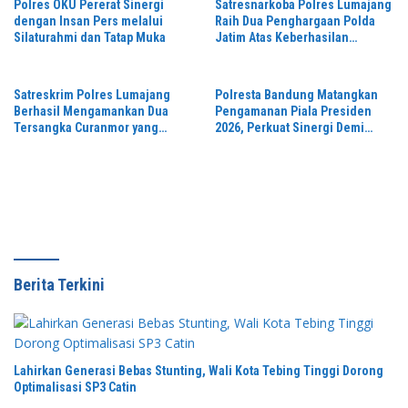
Polres OKU Pererat Sinergi
Satresnarkoba Polres Lumajang
dengan Insan Pers melalui
Raih Dua Penghargaan Polda
Silaturahmi dan Tatap Muka
Jatim Atas Keberhasilan
Tingkatkan Respond Kasus
Narkoba
Satreskrim Polres Lumajang
Polresta Bandung Matangkan
Berhasil Mengamankan Dua
Pengamanan Piala Presiden
Tersangka Curanmor yang
2026, Perkuat Sinergi Demi
Beraksi di Depan Toko Kosmetik
Turnamen Aman dan Kondusif
Berita Terkini
Lahirkan Generasi Bebas Stunting, Wali Kota Tebing Tinggi Dorong
Optimalisasi SP3 Catin