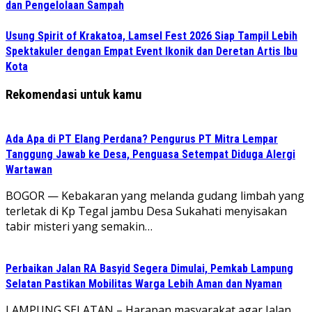
dan Pengelolaan Sampah
Usung Spirit of Krakatoa, Lamsel Fest 2026 Siap Tampil Lebih
Spektakuler dengan Empat Event Ikonik dan Deretan Artis Ibu
Kota
Rekomendasi untuk kamu
Ada Apa di PT Elang Perdana? Pengurus PT Mitra Lempar
Tanggung Jawab ke Desa, Penguasa Setempat Diduga Alergi
Wartawan
​BOGOR — Kebakaran yang melanda gudang limbah yang
terletak di Kp Tegal jambu Desa Sukahati menyisakan
tabir misteri yang semakin…
Perbaikan Jalan RA Basyid Segera Dimulai, Pemkab Lampung
Selatan Pastikan Mobilitas Warga Lebih Aman dan Nyaman
LAMPUNG SELATAN – Harapan masyarakat agar Jalan