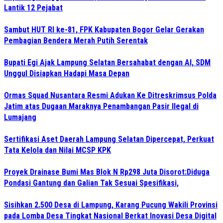
Lantik 12 Pejabat
Sambut HUT RI ke-81, FPK Kabupaten Bogor Gelar Gerakan
Pembagian Bendera Merah Putih Serentak
Bupati Egi Ajak Lampung Selatan Bersahabat dengan AI, SDM
Unggul Disiapkan Hadapi Masa Depan
Ormas Squad Nusantara Resmi Adukan Ke Ditreskrimsus Polda
Jatim atas Dugaan Maraknya Penambangan Pasir Ilegal di
Lumajang
Sertifikasi Aset Daerah Lampung Selatan Dipercepat, Perkuat
Tata Kelola dan Nilai MCSP KPK
Proyek Drainase Bumi Mas Blok N Rp298 Juta Disorot:Diduga
Pondasi Gantung dan Galian Tak Sesuai Spesifikasi,
Sisihkan 2.500 Desa di Lampung, Karang Pucung Wakili Provinsi
pada Lomba Desa Tingkat Nasional Berkat Inovasi Desa Digital