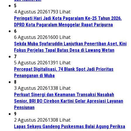
5
4 Agustus 2026
1793 Lihat
Peringati Hari Jadi Kota Pagaralam Ke-25 Tahun 2026,
DPRD Kota Pagaralam Menggelar Rapat Paripurna
6
6 Agustus 2026
1600 Lihat
Sekda Muba Syafaruddin Lanjutkan Penertiban Aset, Kini
Fokus Perjelas Tapal Batas Desa di Lawang Wetan
7
5 Agustus 2026
1391 Lihat
Percepat Digitalisasi, 74 Blank Spot Jadi Prioritas
Penanganan di Muba
8
3 Agustus 2026
1338 Lihat
Perkuat Sinergi dan Keamanan Transaksi Nasabah
Senior, BRI BO Cirebon Kartini Gelar Apresiasi Layanan
Pensiunan
9
2 Agustus 2026
1308 Lihat
Lapas Sekayu Gandeng Puskesmas Balai Agung Periksa