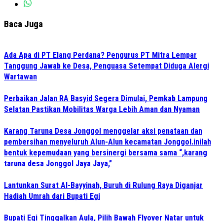
Baca Juga
Ada Apa di PT Elang Perdana? Pengurus PT Mitra Lempar
Tanggung Jawab ke Desa, Penguasa Setempat Diduga Alergi
Wartawan
Perbaikan Jalan RA Basyid Segera Dimulai, Pemkab Lampung
Selatan Pastikan Mobilitas Warga Lebih Aman dan Nyaman
Karang Taruna Desa Jonggol menggelar aksi penataan dan
pembersihan menyeluruh Alun-Alun kecamatan Jonggol.inilah
bentuk kepemudaan yang bersinergi bersama sama “,karang
taruna desa Jonggol Jaya Jaya,”
Lantunkan Surat Al-Bayyinah, Buruh di Rulung Raya Diganjar
Hadiah Umrah dari Bupati Egi
Bupati Egi Tinggalkan Aula, Pilih Bawah Flyover Natar untuk