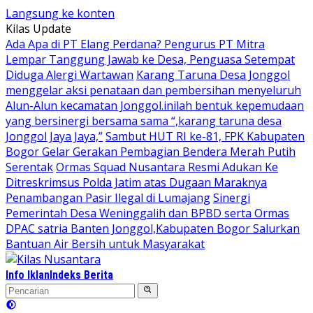
Langsung ke konten
Kilas Update
Ada Apa di PT Elang Perdana? Pengurus PT Mitra
Lempar Tanggung Jawab ke Desa, Penguasa Setempat
Diduga Alergi Wartawan
Karang Taruna Desa Jonggol
menggelar aksi penataan dan pembersihan menyeluruh
Alun-Alun kecamatan Jonggol.inilah bentuk kepemudaan
yang bersinergi bersama sama “,karang taruna desa
Jonggol Jaya Jaya,”
Sambut HUT RI ke-81, FPK Kabupaten
Bogor Gelar Gerakan Pembagian Bendera Merah Putih
Serentak
Ormas Squad Nusantara Resmi Adukan Ke
Ditreskrimsus Polda Jatim atas Dugaan Maraknya
Penambangan Pasir Ilegal di Lumajang
Sinergi
Pemerintah Desa Weninggalih dan BPBD serta Ormas
DPAC satria Banten Jonggol,Kabupaten Bogor Salurkan
Bantuan Air Bersih untuk Masyarakat
Info Iklan
Indeks Berita