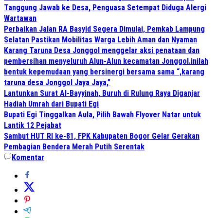
Tanggung Jawab ke Desa, Penguasa Setempat Diduga Alergi
Wartawan
Perbaikan Jalan RA Basyid Segera Dimulai, Pemkab Lampung
Selatan Pastikan Mobilitas Warga Lebih Aman dan Nyaman
Karang Taruna Desa Jonggol menggelar aksi penataan dan
pembersihan menyeluruh Alun-Alun kecamatan Jonggol.inilah
bentuk kepemudaan yang bersinergi bersama sama “,karang
taruna desa Jonggol Jaya Jaya,”
Lantunkan Surat Al-Bayyinah, Buruh di Rulung Raya Diganjar
Hadiah Umrah dari Bupati Egi
Bupati Egi Tinggalkan Aula, Pilih Bawah Flyover Natar untuk
Lantik 12 Pejabat
Sambut HUT RI ke-81, FPK Kabupaten Bogor Gelar Gerakan
Pembagian Bendera Merah Putih Serentak
Komentar