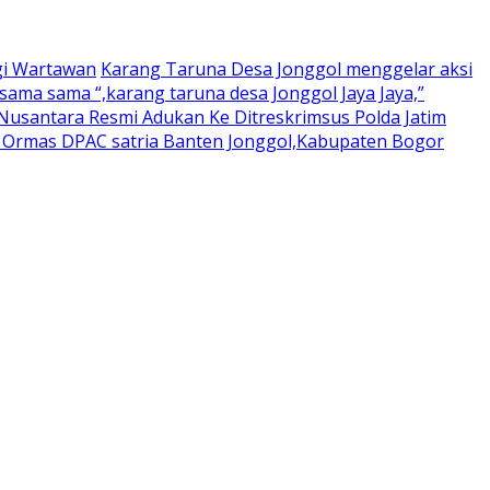
gi Wartawan
Karang Taruna Desa Jonggol menggelar aksi
ama sama “,karang taruna desa Jonggol Jaya Jaya,”
usantara Resmi Adukan Ke Ditreskrimsus Polda Jatim
a Ormas DPAC satria Banten Jonggol,Kabupaten Bogor