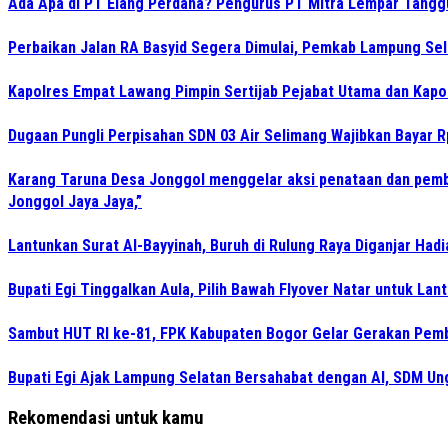
Ada Apa di PT Elang Perdana? Pengurus PT Mitra Lempar Tang
Perbaikan Jalan RA Basyid Segera Dimulai, Pemkab Lampung Sel
Kapolres Empat Lawang Pimpin Sertijab Pejabat Utama dan Kapo
Dugaan Pungli Perpisahan SDN 03 Air Selimang Wajibkan Bayar 
Karang Taruna Desa Jonggol menggelar aksi penataan dan pemb
Jonggol Jaya Jaya,”
Lantunkan Surat Al-Bayyinah, Buruh di Rulung Raya Diganjar Hadi
Bupati Egi Tinggalkan Aula, Pilih Bawah Flyover Natar untuk Lant
Sambut HUT RI ke-81, FPK Kabupaten Bogor Gelar Gerakan Pem
Bupati Egi Ajak Lampung Selatan Bersahabat dengan AI, SDM Un
Rekomendasi untuk kamu