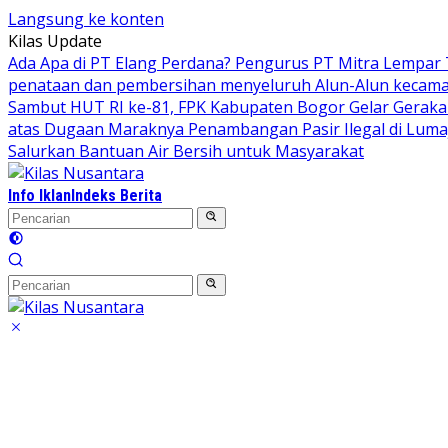
Langsung ke konten
Kilas Update
Ada Apa di PT Elang Perdana? Pengurus PT Mitra Lempar
penataan dan pembersihan menyeluruh Alun-Alun kecamata
Sambut HUT RI ke-81, FPK Kabupaten Bogor Gelar Gerak
atas Dugaan Maraknya Penambangan Pasir Ilegal di Luma
Salurkan Bantuan Air Bersih untuk Masyarakat
Info Iklan
Indeks Berita