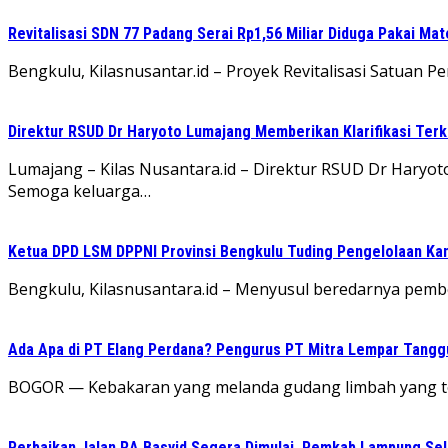
Revitalisasi SDN 77 Padang Serai Rp1,56 Miliar Diduga Pakai M
Bengkulu, Kilasnusantar.id – Proyek Revitalisasi Satuan
Direktur RSUD Dr Haryoto Lumajang Memberikan Klarifikasi Terk
Lumajang – Kilas Nusantara.id – Direktur RSUD Dr Har
Semoga keluarga…
Ketua DPD LSM DPPNI Provinsi Bengkulu Tuding Pengelolaan Kant
Bengkulu, Kilasnusantara.id – Menyusul beredarnya pemb
Ada Apa di PT Elang Perdana? Pengurus PT Mitra Lempar Tang
​BOGOR — Kebakaran yang melanda gudang limbah yang ter
Perbaikan Jalan RA Basyid Segera Dimulai, Pemkab Lampung Sel