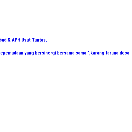
bud & APH Usut Tuntas,
kepemudaan yang bersinergi bersama sama “,karang taruna desa