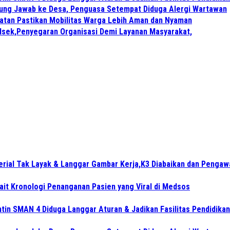
gung Jawab ke Desa, Penguasa Setempat Diduga Alergi Wartawan
atan Pastikan Mobilitas Warga Lebih Aman dan Nyaman
lsek,Penyegaran Organisasi Demi Layanan Masyarakat,
aterial Tak Layak & Langgar Gambar Kerja,K3 Diabaikan dan Penga
ait Kronologi Penanganan Pasien yang Viral di Medsos
in SMAN 4 Diduga Langgar Aturan & Jadikan Fasilitas Pendidikan