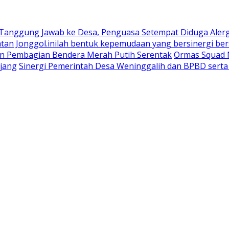
 Tanggung Jawab ke Desa, Penguasa Setempat Diduga Aler
n Jonggol.inilah bentuk kepemudaan yang bersinergi bers
an Pembagian Bendera Merah Putih Serentak
Ormas Squad N
jang
Sinergi Pemerintah Desa Weninggalih dan BPBD sert