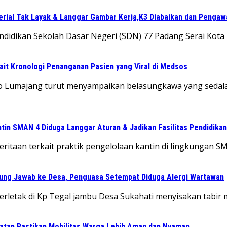
aterial Tak Layak & Langgar Gambar Kerja,K3 Diabaikan dan Penga
 Pendidikan Sekolah Dasar Negeri (SDN) 77 Padang Serai Ko
ait Kronologi Penanganan Pasien yang Viral di Medsos
yoto Lumajang turut menyampaikan belasungkawa yang sed
in SMAN 4 Diduga Langgar Aturan & Jadikan Fasilitas Pendidikan
eritaan terkait praktik pengelolaan kantin di lingkungan
gung Jawab ke Desa, Penguasa Setempat Diduga Alergi Wartawan
letak di Kp Tegal jambu Desa Sukahati menyisakan tabir 
atan Pastikan Mobilitas Warga Lebih Aman dan Nyaman