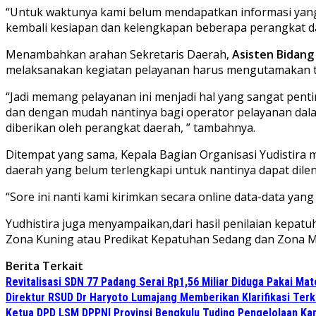
“Untuk waktunya kami belum mendapatkan informasi yang t
kembali kesiapan dan kelengkapan beberapa perangkat dae
Menambahkan arahan Sekretaris Daerah,
Asisten Bidan
melaksanakan kegiatan pelayanan harus mengutamakan tr
“Jadi memang pelayanan ini menjadi hal yang sangat pen
dan dengan mudah nantinya bagi operator pelayanan dalam
diberikan oleh perangkat daerah, ” tambahnya.
Ditempat yang sama, Kepala Bagian Organisasi Yudistira me
daerah yang belum terlengkapi untuk nantinya dapat dil
“Sore ini nanti kami kirimkan secara online data-data yang 
Yudhistira juga menyampaikan,dari hasil penilaian kepatuh
Zona Kuning atau Predikat Kepatuhan Sedang dan Zona M
Berita Terkait
Revitalisasi SDN 77 Padang Serai Rp1,56 Miliar Diduga Pakai M
Direktur RSUD Dr Haryoto Lumajang Memberikan Klarifikasi Terk
Ketua DPD LSM DPPNI Provinsi Bengkulu Tuding Pengelolaan Kant