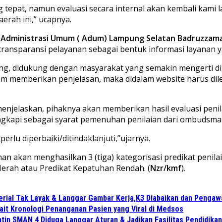
epat, namun evaluasi secara internal akan kembali kami l
rah ini,” ucapnya.
g Administrasi Umum ( Adum) Lampung Selatan Badruzzam
ansparansi pelayanan sebagai bentuk informasi layanan y
ting, didukung dengan masyarakat yang semakin mengerti d
 memberikan penjelasan, maka didalam website harus dilen
njelaskan, pihaknya akan memberikan hasil evaluasi penilaia
engkapi sebagai syarat pemenuhan penilaian dari ombudsma
perlu diperbaiki/ditindaklanjuti,”ujarnya.
an akan menghasilkan 3 (tiga) kategorisasi predikat penila
erah atau Predikat Kepatuhan Rendah. (
Nzr/kmf
).
aterial Tak Layak & Langgar Gambar Kerja,K3 Diabaikan dan Penga
ait Kronologi Penanganan Pasien yang Viral di Medsos
in SMAN 4 Diduga Langgar Aturan & Jadikan Fasilitas Pendidikan