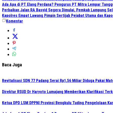
Ada Apa di PT Elang Perdana? Pengurus PT Mitra Lempar Tang
Perbaikan Jalan RA Basyid Segera Dimulai, Pemkab Lampung Sel
Kapolres Empat Lawang Pimpin Sertijab Pejabat Utama dan Kapo
Komentar
Baca Juga
Revitalisasi SDN 77 Padang Serai Rp1,56 Miliar Diduga Pakai M
Direktur RSUD Dr Haryoto Lumajang Memberikan Klarifikasi Terk
Ketua DPD LSM DPPNI Provinsi Bengkulu Tuding Pengelolaan Kant