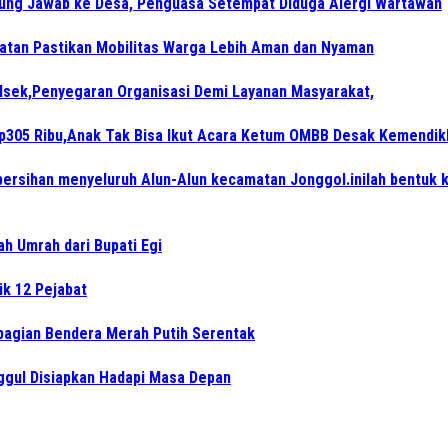
gung Jawab ke Desa, Penguasa Setempat Diduga Alergi Wartawan
atan Pastikan Mobilitas Warga Lebih Aman dan Nyaman
lsek,Penyegaran Organisasi Demi Layanan Masyarakat,
Rp305 Ribu,Anak Tak Bisa Ikut Acara Ketum OMBB Desak Kemendik
ersihan menyeluruh Alun-Alun kecamatan Jonggol.inilah bentuk 
ah Umrah dari Bupati Egi
ik 12 Pejabat
bagian Bendera Merah Putih Serentak
ggul Disiapkan Hadapi Masa Depan