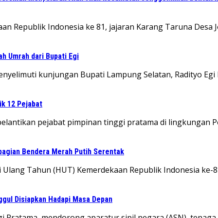
an Republik Indonesia ke 81, jajaran Karang Taruna Desa
ah Umrah dari Bupati Egi
elimuti kunjungan Bupati Lampung Selatan, Radityo Egi 
ik 12 Pejabat
tikan pejabat pimpinan tinggi pratama di lingkungan P
bagian Bendera Merah Putih Serentak
i Ulang Tahun (HUT) Kemerdekaan Republik Indonesia ke-
ggul Disiapkan Hadapi Masa Depan
 Pratama, mendorong aparatur sipil negara (ASN), tenaga