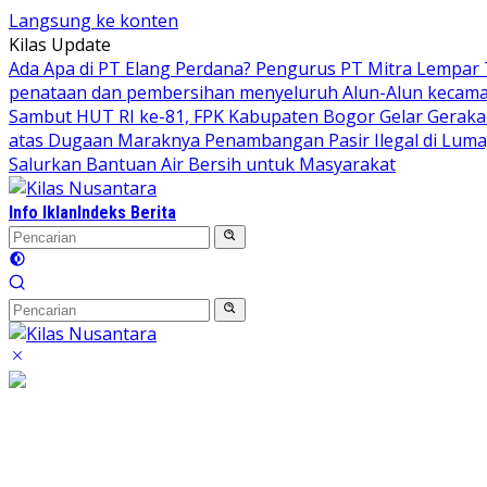
Langsung ke konten
Kilas Update
Ada Apa di PT Elang Perdana? Pengurus PT Mitra Lempar
penataan dan pembersihan menyeluruh Alun-Alun kecamata
Sambut HUT RI ke-81, FPK Kabupaten Bogor Gelar Gerak
atas Dugaan Maraknya Penambangan Pasir Ilegal di Luma
Salurkan Bantuan Air Bersih untuk Masyarakat
Info Iklan
Indeks Berita