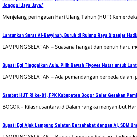
Jonggol Jaya Jaya,”
‎Menjelang peringatan Hari Ulang Tahun (HUT) Kemerdeka
Lantunkan Surat Al-Bayyinah, Buruh di Rulung Raya Diganjar Hadi
LAMPUNG SELATAN – Suasana hangat dan penuh haru meny
Bupati Egi Tinggalkan Aula, Pilih Bawah Flyover Natar untuk Lant
LAMPUNG SELATAN – Ada pemandangan berbeda dalam pelan
Sambut HUT RI ke-81, FPK Kabupaten Bogor Gelar Gerakan Pem
BOGOR – Kilasnusantara.id Dalam rangka menyambut Har
Bupati Egi Ajak Lampung Selatan Bersahabat dengan AI, SDM Un
LAMPUNG SELATAN – Bupati Lampung Selatan, Radityo Egi