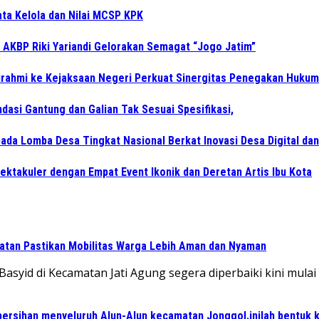
ata Kelola dan Nilai MCSP KPK
 AKBP Riki Yariandi Gelorakan Semagat “Jogo Jatim”
turahmi ke Kejaksaan Negeri Perkuat Sinergitas Penegakan Hukum
dasi Gantung dan Galian Tak Sesuai Spesifikasi,
 pada Lomba Desa Tingkat Nasional Berkat Inovasi Desa Digital d
pektakuler dengan Empat Event Ikonik dan Deretan Artis Ibu Kota
atan Pastikan Mobilitas Warga Lebih Aman dan Nyaman
yid di Kecamatan Jati Agung segera diperbaiki kini mula
ersihan menyeluruh Alun-Alun kecamatan Jonggol.inilah bentuk 