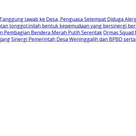
 Tanggung Jawab ke Desa, Penguasa Setempat Diduga Aler
n Jonggol.inilah bentuk kepemudaan yang bersinergi bers
an Pembagian Bendera Merah Putih Serentak
Ormas Squad N
jang
Sinergi Pemerintah Desa Weninggalih dan BPBD sert