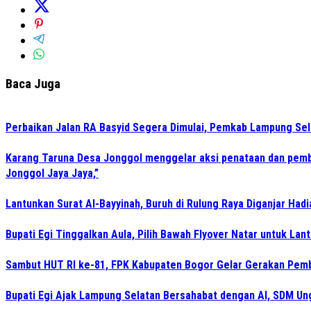
Baca Juga
Perbaikan Jalan RA Basyid Segera Dimulai, Pemkab Lampung Sel
Karang Taruna Desa Jonggol menggelar aksi penataan dan pemb
Jonggol Jaya Jaya,”
Lantunkan Surat Al-Bayyinah, Buruh di Rulung Raya Diganjar Hadi
Bupati Egi Tinggalkan Aula, Pilih Bawah Flyover Natar untuk Lant
Sambut HUT RI ke-81, FPK Kabupaten Bogor Gelar Gerakan Pem
Bupati Egi Ajak Lampung Selatan Bersahabat dengan AI, SDM Un