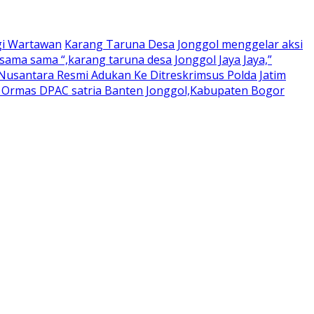
gi Wartawan
Karang Taruna Desa Jonggol menggelar aksi
ama sama “,karang taruna desa Jonggol Jaya Jaya,”
usantara Resmi Adukan Ke Ditreskrimsus Polda Jatim
a Ormas DPAC satria Banten Jonggol,Kabupaten Bogor