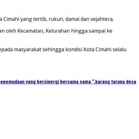
Cimahi yang tertib, rukun, damai dan sejahtera.
an oleh Kecamatan, Kelurahan hingga sampai ke
pada masyarakat sehingga kondisi Kota Cimahi selalu
kepemudaan yang bersinergi bersama sama “,karang taruna desa