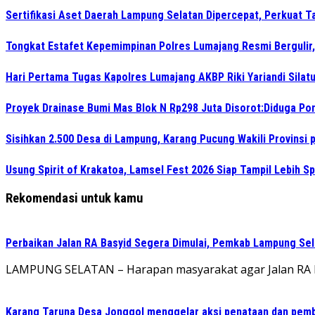
Sertifikasi Aset Daerah Lampung Selatan Dipercepat, Perkuat T
Tongkat Estafet Kepemimpinan Polres Lumajang Resmi Bergulir,
Hari Pertama Tugas Kapolres Lumajang AKBP Riki Yariandi Sila
Proyek Drainase Bumi Mas Blok N Rp298 Juta Disorot:Diduga Pon
Sisihkan 2.500 Desa di Lampung, Karang Pucung Wakili Provinsi
Usung Spirit of Krakatoa, Lamsel Fest 2026 Siap Tampil Lebih S
Rekomendasi untuk kamu
Perbaikan Jalan RA Basyid Segera Dimulai, Pemkab Lampung Sel
LAMPUNG SELATAN – Harapan masyarakat agar Jalan RA Bas
Karang Taruna Desa Jonggol menggelar aksi penataan dan pemb