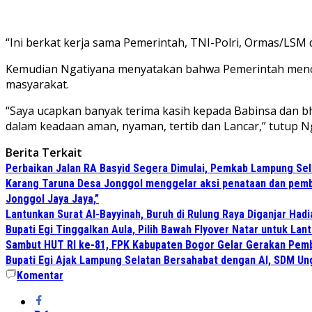
“Ini berkat kerja sama Pemerintah, TNI-Polri, Ormas/LSM
Kemudian Ngatiyana menyatakan bahwa Pemerintah mencip
masyarakat.
“Saya ucapkan banyak terima kasih kepada Babinsa dan b
dalam keadaan aman, nyaman, tertib dan Lancar,” tutup N
Berita Terkait
Perbaikan Jalan RA Basyid Segera Dimulai, Pemkab Lampung Sel
Karang Taruna Desa Jonggol menggelar aksi penataan dan pemb
Jonggol Jaya Jaya,”
Lantunkan Surat Al-Bayyinah, Buruh di Rulung Raya Diganjar Hadi
Bupati Egi Tinggalkan Aula, Pilih Bawah Flyover Natar untuk Lant
Sambut HUT RI ke-81, FPK Kabupaten Bogor Gelar Gerakan Pem
Bupati Egi Ajak Lampung Selatan Bersahabat dengan AI, SDM Un
Komentar