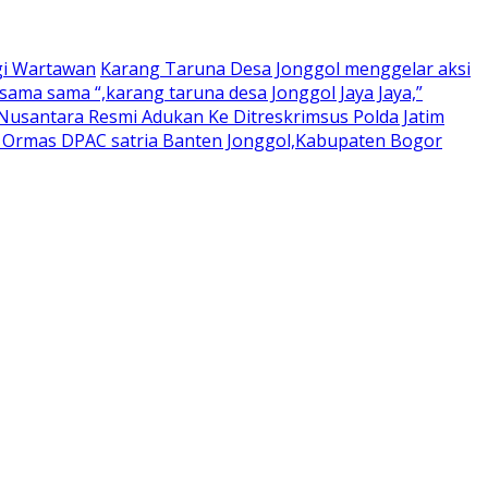
gi Wartawan
Karang Taruna Desa Jonggol menggelar aksi
ama sama “,karang taruna desa Jonggol Jaya Jaya,”
usantara Resmi Adukan Ke Ditreskrimsus Polda Jatim
a Ormas DPAC satria Banten Jonggol,Kabupaten Bogor