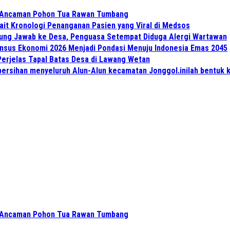
 Ancaman Pohon Tua Rawan Tumbang
ait Kronologi Penanganan Pasien yang Viral di Medsos
gung Jawab ke Desa, Penguasa Setempat Diduga Alergi Wartawan
Sensus Ekonomi 2026 Menjadi Pondasi Menuju Indonesia Emas 2045
Perjelas Tapal Batas Desa di Lawang Wetan
ersihan menyeluruh Alun-Alun kecamatan Jonggol.inilah bentuk 
 Ancaman Pohon Tua Rawan Tumbang