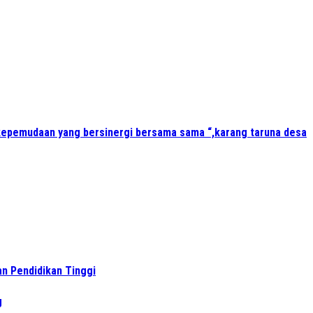
kepemudaan yang bersinergi bersama sama “,karang taruna desa
n Pendidikan Tinggi
g