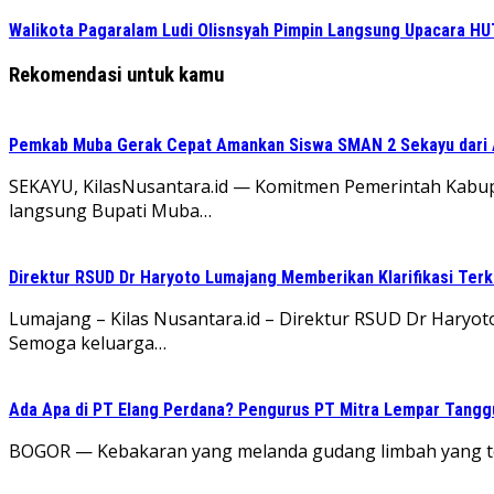
Walikota Pagaralam Ludi Olisnsyah Pimpin Langsung Upacara H
Rekomendasi untuk kamu
Pemkab Muba Gerak Cepat Amankan Siswa SMAN 2 Sekayu dari
SEKAYU, KilasNusantara.id — Komitmen Pemerintah Kabup
langsung Bupati Muba…
Direktur RSUD Dr Haryoto Lumajang Memberikan Klarifikasi Terk
Lumajang – Kilas Nusantara.id – Direktur RSUD Dr Har
Semoga keluarga…
Ada Apa di PT Elang Perdana? Pengurus PT Mitra Lempar Tang
​BOGOR — Kebakaran yang melanda gudang limbah yang ter