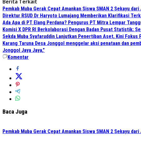
Berita Terkait
Pemkab Muba Gerak Cepat Amankan Siswa SMAN 2 Sekayu dari
Direktur RSUD Dr Haryoto Lumajang Memberikan Klarifikasi Terk
Ada Apa di PT Elang Perdana? Pengurus PT Mitra Lempar Tang
Komisi X DPR RI Berkolaborasi Dengan Badan Pusat Statistik: 
Sekda Muba Syafaruddin Lanjutkan Penertiban Aset, Kini Fokus 
Karang Taruna Desa Jonggol menggelar aksi penataan dan pemb
Jonggol Jaya Jaya,”
Komentar
Baca Juga
Pemkab Muba Gerak Cepat Amankan Siswa SMAN 2 Sekayu dari