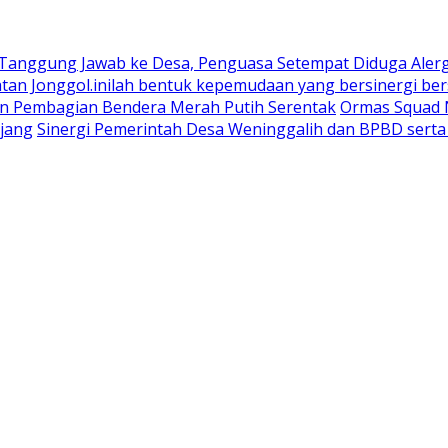
 Tanggung Jawab ke Desa, Penguasa Setempat Diduga Aler
n Jonggol.inilah bentuk kepemudaan yang bersinergi bers
an Pembagian Bendera Merah Putih Serentak
Ormas Squad N
jang
Sinergi Pemerintah Desa Weninggalih dan BPBD sert