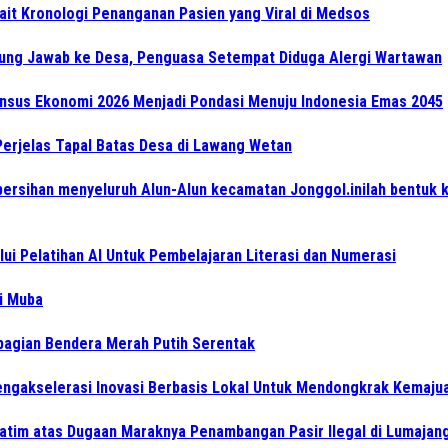
ait Kronologi Penanganan Pasien yang Viral di Medsos
gung Jawab ke Desa, Penguasa Setempat Diduga Alergi Wartawan
Sensus Ekonomi 2026 Menjadi Pondasi Menuju Indonesia Emas 2045
Perjelas Tapal Batas Desa di Lawang Wetan
ersihan menyeluruh Alun-Alun kecamatan Jonggol.inilah bentuk 
i Pelatihan AI Untuk Pembelajaran Literasi dan Numerasi
di Muba
bagian Bendera Merah Putih Serentak
gakselerasi Inovasi Berbasis Lokal Untuk Mendongkrak Kemajua
atim atas Dugaan Maraknya Penambangan Pasir Ilegal di Lumajan