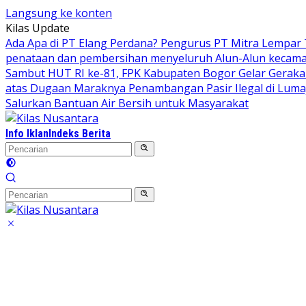
Langsung ke konten
Kilas Update
Ada Apa di PT Elang Perdana? Pengurus PT Mitra Lempar
penataan dan pembersihan menyeluruh Alun-Alun kecamata
Sambut HUT RI ke-81, FPK Kabupaten Bogor Gelar Gerak
atas Dugaan Maraknya Penambangan Pasir Ilegal di Luma
Salurkan Bantuan Air Bersih untuk Masyarakat
Info Iklan
Indeks Berita