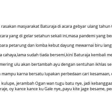
di rasakan masyarakat Baturaja di acara gebyar ulang tahun
acara yang di gelar setahun sekali ini,masa pandemi yang be
i para petarung dan lomba kebut dayung mewarnai biru lang
 cahaya,lama sudah tiada bersemi,kini Baturaja kembali m
mering ulu akan bertambah ayu dengan sentuhan ikhlas ser
a mampu karna bersatu lupakan perbedaan cari kesamaan, 
kulupe, jerambah Ogan wan tugu batu nye, jadi kebanggaan j
baturaje, oy kance kance ku Gale nye,,payu kite jage besame,