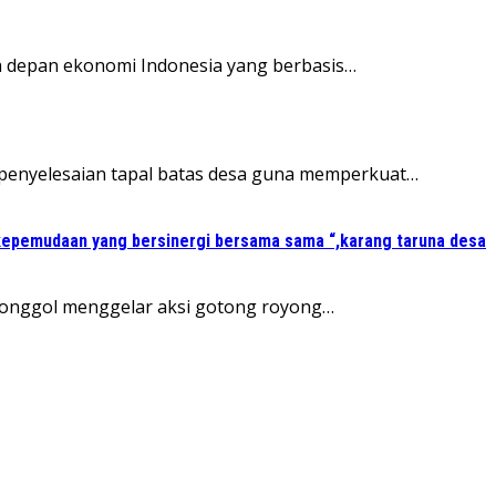
a depan ekonomi Indonesia yang berbasis…
penyelesaian tapal batas desa guna memperkuat…
kepemudaan yang bersinergi bersama sama “,karang taruna desa
 Jonggol menggelar aksi gotong royong…