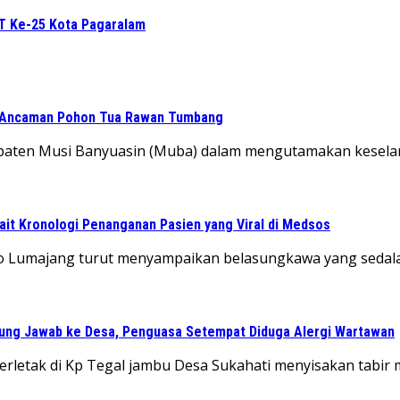
UT Ke-25 Kota Pagaralam
 Ancaman Pohon Tua Rawan Tumbang
aten Musi Banyuasin (Muba) dalam mengutamakan keselamat
ait Kronologi Penanganan Pasien yang Viral di Medsos
yoto Lumajang turut menyampaikan belasungkawa yang sed
gung Jawab ke Desa, Penguasa Setempat Diduga Alergi Wartawan
letak di Kp Tegal jambu Desa Sukahati menyisakan tabir 