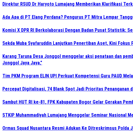
Direktur RSUD Dr Haryoto Lumajang Memberikan Klarifikasi Terk
Ada Apa di PT Elang Perdana? Pengurus PT Mitra Lempar Tang
Komisi X DPR RI Berkolaborasi Dengan Badan Pusat Statistik: 
Sekda Muba Syafaruddin Lanjutkan Penertiban Aset, Kini Fokus 
Karang Taruna Desa Jonggol menggelar aksi penataan dan pemb
Jonggol Jaya Jaya,”
Tim PKM Program ELIN UPI Perkuat Kompetensi Guru PAUD Melalu
Percepat Digitalisasi, 74 Blank Spot Jadi Prioritas Penanganan 
Sambut HUT RI ke-81, FPK Kabupaten Bogor Gelar Gerakan Pem
STKIP Muhammadiyah Lumajang Menggelar Seminar Nasional Men
Ormas Squad Nusantara Resmi Adukan Ke Ditreskrimsus Polda J