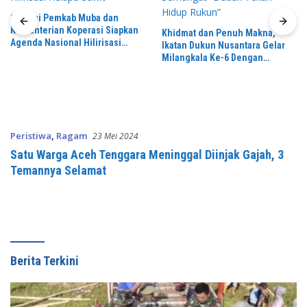
Nelayan Mengadu Dipolairud
Tentang Pendangkalan Sudah
Khidmat dan Penuh Makna,
Terlalu Parah Minta
Ikatan Dukun Nusantara Gelar
Ditindaklanjuti
Milangkala Ke-6 Dengan
Semangat “Duduk Tekun Hidup
Rukun”
Peristiwa
,
Ragam
23 Mei 2024
Satu Warga Aceh Tenggara Meninggal Diinjak Gajah, 3
Temannya Selamat
Berita Terkini