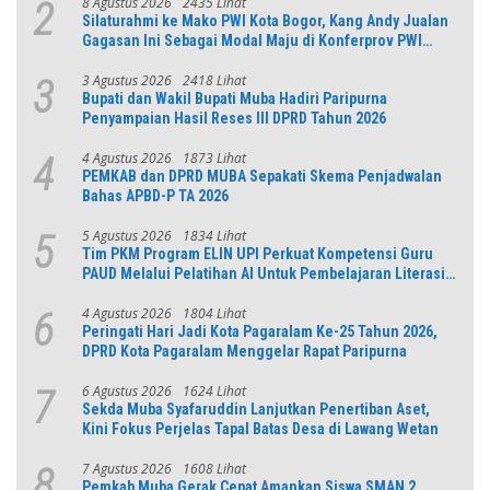
8 Agustus 2026
2435 Lihat
2
Silaturahmi ke Mako PWI Kota Bogor, Kang Andy Jualan
Gagasan Ini Sebagai Modal Maju di Konferprov PWI
Jabar
3 Agustus 2026
2418 Lihat
3
Bupati dan Wakil Bupati Muba Hadiri Paripurna
Penyampaian Hasil Reses III DPRD Tahun 2026
4 Agustus 2026
1873 Lihat
4
PEMKAB dan DPRD MUBA Sepakati Skema Penjadwalan
Bahas APBD-P TA 2026
5 Agustus 2026
1834 Lihat
5
Tim PKM Program ELIN UPI Perkuat Kompetensi Guru
PAUD Melalui Pelatihan AI Untuk Pembelajaran Literasi
dan Numerasi
4 Agustus 2026
1804 Lihat
6
Peringati Hari Jadi Kota Pagaralam Ke-25 Tahun 2026,
DPRD Kota Pagaralam Menggelar Rapat Paripurna
6 Agustus 2026
1624 Lihat
7
Sekda Muba Syafaruddin Lanjutkan Penertiban Aset,
Kini Fokus Perjelas Tapal Batas Desa di Lawang Wetan
7 Agustus 2026
1608 Lihat
8
Pemkab Muba Gerak Cepat Amankan Siswa SMAN 2