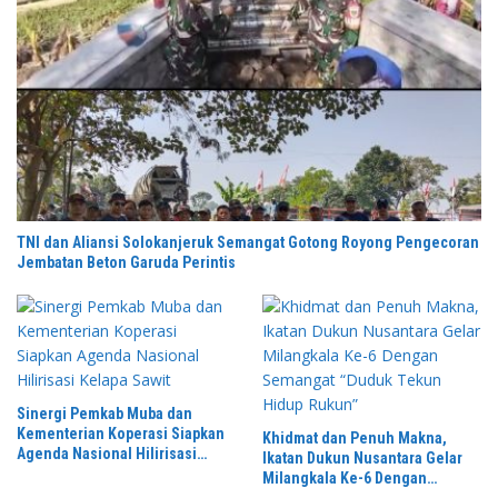
TNI dan Aliansi Solokanjeruk Semangat Gotong Royong Pengecoran
Jembatan Beton Garuda Perintis
Sinergi Pemkab Muba dan
Kementerian Koperasi Siapkan
Khidmat dan Penuh Makna,
Agenda Nasional Hilirisasi
Ikatan Dukun Nusantara Gelar
Kelapa Sawit
Milangkala Ke-6 Dengan