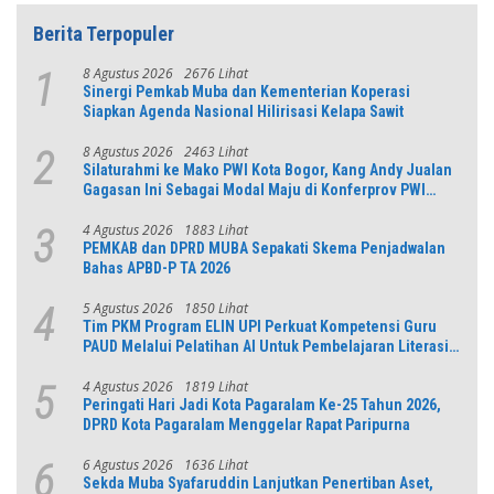
Berita Terpopuler
8 Agustus 2026
2676 Lihat
1
Sinergi Pemkab Muba dan Kementerian Koperasi
Siapkan Agenda Nasional Hilirisasi Kelapa Sawit
8 Agustus 2026
2463 Lihat
2
Silaturahmi ke Mako PWI Kota Bogor, Kang Andy Jualan
Gagasan Ini Sebagai Modal Maju di Konferprov PWI
Jabar
4 Agustus 2026
1883 Lihat
3
PEMKAB dan DPRD MUBA Sepakati Skema Penjadwalan
Bahas APBD-P TA 2026
5 Agustus 2026
1850 Lihat
4
Tim PKM Program ELIN UPI Perkuat Kompetensi Guru
PAUD Melalui Pelatihan AI Untuk Pembelajaran Literasi
dan Numerasi
4 Agustus 2026
1819 Lihat
5
Peringati Hari Jadi Kota Pagaralam Ke-25 Tahun 2026,
DPRD Kota Pagaralam Menggelar Rapat Paripurna
6 Agustus 2026
1636 Lihat
6
Sekda Muba Syafaruddin Lanjutkan Penertiban Aset,