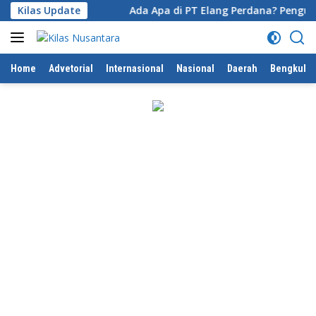
Langsung
ngetahuinya
Kilas Update
Ada Apa di PT Elang Perdana? Pengurus P
ke
konten
Home
Advetorial
Internasional
Nasional
Daerah
Bengkulu 