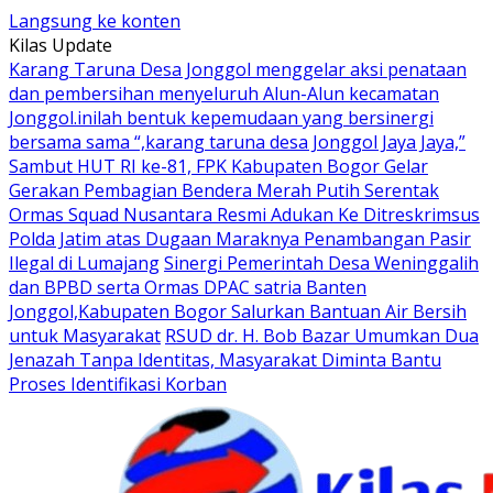
Langsung ke konten
Kilas Update
Karang Taruna Desa Jonggol menggelar aksi penataan
dan pembersihan menyeluruh Alun-Alun kecamatan
Jonggol.inilah bentuk kepemudaan yang bersinergi
bersama sama “,karang taruna desa Jonggol Jaya Jaya,”
Sambut HUT RI ke-81, FPK Kabupaten Bogor Gelar
Gerakan Pembagian Bendera Merah Putih Serentak
Ormas Squad Nusantara Resmi Adukan Ke Ditreskrimsus
Polda Jatim atas Dugaan Maraknya Penambangan Pasir
Ilegal di Lumajang
Sinergi Pemerintah Desa Weninggalih
dan BPBD serta Ormas DPAC satria Banten
Jonggol,Kabupaten Bogor Salurkan Bantuan Air Bersih
untuk Masyarakat
RSUD dr. H. Bob Bazar Umumkan Dua
Jenazah Tanpa Identitas, Masyarakat Diminta Bantu
Proses Identifikasi Korban