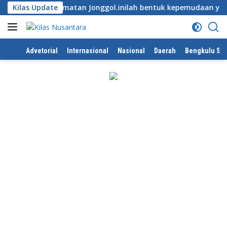
Langsung
-Alun kecamatan Jonggol.inilah bentuk kepemudaan yang bersi
Kilas Update
ke
konten
Home
Advetorial
Internasional
Nasional
Daerah
Bengkulu Sel