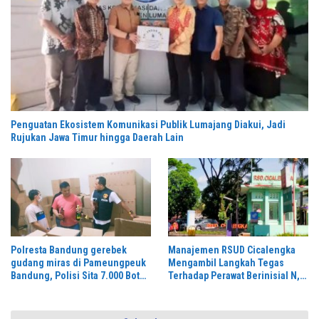
Penguatan Ekosistem Komunikasi Publik Lumajang Diakui, Jadi
Rujukan Jawa Timur hingga Daerah Lain
Polresta Bandung gerebek
Manajemen RSUD Cicalengka
gudang miras di Pameungpeuk
Mengambil Langkah Tegas
Bandung, Polisi Sita 7.000 Botol
Terhadap Perawat Berinisial N,
Berbagai Merek
Yang Diduga Melontarkan
Komentar Tidak Beretika di
Media Sosial