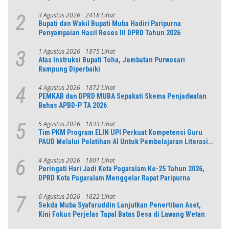
Jabar
3 Agustus 2026
2418 Lihat
2
Bupati dan Wakil Bupati Muba Hadiri Paripurna
Penyampaian Hasil Reses III DPRD Tahun 2026
1 Agustus 2026
1875 Lihat
3
Atas Instruksi Bupati Toha, Jembatan Purwosari
Rampung Diperbaiki
4 Agustus 2026
1872 Lihat
4
PEMKAB dan DPRD MUBA Sepakati Skema Penjadwalan
Bahas APBD-P TA 2026
5 Agustus 2026
1833 Lihat
5
Tim PKM Program ELIN UPI Perkuat Kompetensi Guru
PAUD Melalui Pelatihan AI Untuk Pembelajaran Literasi
dan Numerasi
4 Agustus 2026
1801 Lihat
6
Peringati Hari Jadi Kota Pagaralam Ke-25 Tahun 2026,
DPRD Kota Pagaralam Menggelar Rapat Paripurna
6 Agustus 2026
1622 Lihat
7
Sekda Muba Syafaruddin Lanjutkan Penertiban Aset,
Kini Fokus Perjelas Tapal Batas Desa di Lawang Wetan