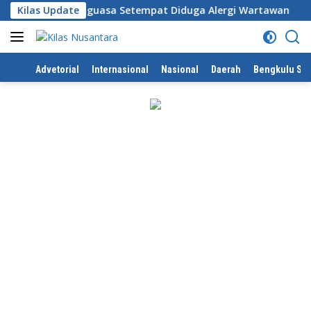
Langsung
ke Desa, Penguasa Setempat Diduga Alergi Wartawan
Kilas Update
K
ke
konten
Home
Advetorial
Internasional
Nasional
Daerah
Bengkulu Sel