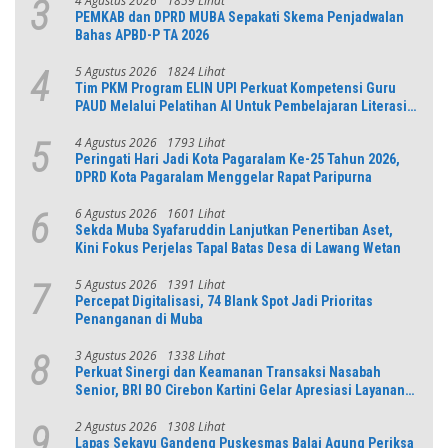
4 Agustus 2026
1859 Lihat
3
PEMKAB dan DPRD MUBA Sepakati Skema Penjadwalan
Bahas APBD-P TA 2026
5 Agustus 2026
1824 Lihat
4
Tim PKM Program ELIN UPI Perkuat Kompetensi Guru
PAUD Melalui Pelatihan AI Untuk Pembelajaran Literasi
dan Numerasi
4 Agustus 2026
1793 Lihat
5
Peringati Hari Jadi Kota Pagaralam Ke-25 Tahun 2026,
DPRD Kota Pagaralam Menggelar Rapat Paripurna
6 Agustus 2026
1601 Lihat
6
Sekda Muba Syafaruddin Lanjutkan Penertiban Aset,
Kini Fokus Perjelas Tapal Batas Desa di Lawang Wetan
5 Agustus 2026
1391 Lihat
7
Percepat Digitalisasi, 74 Blank Spot Jadi Prioritas
Penanganan di Muba
3 Agustus 2026
1338 Lihat
8
Perkuat Sinergi dan Keamanan Transaksi Nasabah
Senior, BRI BO Cirebon Kartini Gelar Apresiasi Layanan
Pensiunan
2 Agustus 2026
1308 Lihat
9
Lapas Sekayu Gandeng Puskesmas Balai Agung Periksa