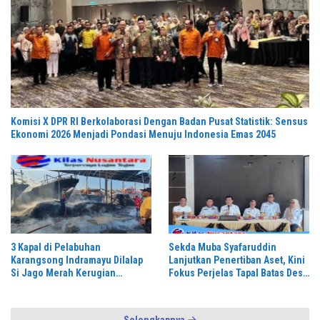
Komisi X DPR RI Berkolaborasi Dengan Badan Pusat Statistik: Sensus
Ekonomi 2026 Menjadi Pondasi Menuju Indonesia Emas 2045
3 Kapal di Pelabuhan
Sekda Muba Syafaruddin
Karangsong Indramayu Dilalap
Lanjutkan Penertiban Aset, Kini
Si Jago Merah Kerugian
Fokus Perjelas Tapal Batas Desa
Diperkirakan Capai Miliaran
di Lawang Wetan
Rupiah Petugas Damkar Gercep
Padamkan Api