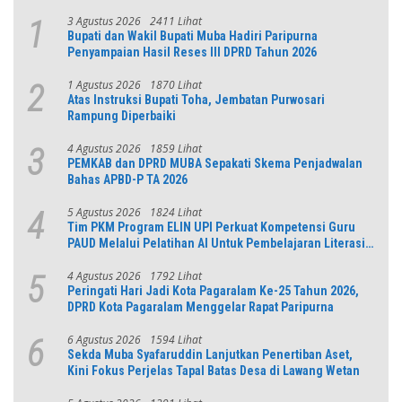
3 Agustus 2026
2411 Lihat
1
Bupati dan Wakil Bupati Muba Hadiri Paripurna
Penyampaian Hasil Reses III DPRD Tahun 2026
1 Agustus 2026
1870 Lihat
2
Atas Instruksi Bupati Toha, Jembatan Purwosari
Rampung Diperbaiki
4 Agustus 2026
1859 Lihat
3
PEMKAB dan DPRD MUBA Sepakati Skema Penjadwalan
Bahas APBD-P TA 2026
5 Agustus 2026
1824 Lihat
4
Tim PKM Program ELIN UPI Perkuat Kompetensi Guru
PAUD Melalui Pelatihan AI Untuk Pembelajaran Literasi
dan Numerasi
4 Agustus 2026
1792 Lihat
5
Peringati Hari Jadi Kota Pagaralam Ke-25 Tahun 2026,
DPRD Kota Pagaralam Menggelar Rapat Paripurna
6 Agustus 2026
1594 Lihat
6
Sekda Muba Syafaruddin Lanjutkan Penertiban Aset,
Kini Fokus Perjelas Tapal Batas Desa di Lawang Wetan