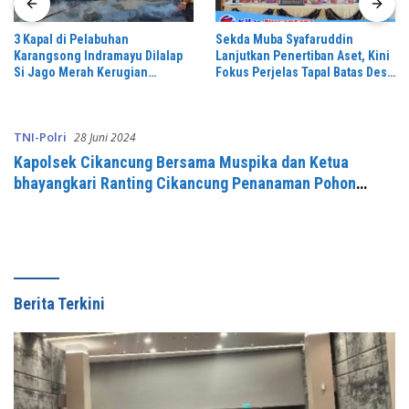
3 Kapal di Pelabuhan
Sekda Muba Syafaruddin
Karangsong Indramayu Dilalap
Lanjutkan Penertiban Aset, Kini
Si Jago Merah Kerugian
Fokus Perjelas Tapal Batas Desa
Diperkirakan Capai Miliaran
di Lawang Wetan
Rupiah Petugas Damkar Gercep
Padamkan Api
TNI-Polri
28 Juni 2024
Kapolsek Cikancung Bersama Muspika dan Ketua
bhayangkari Ranting Cikancung Penanaman Pohon
Dalam Rangka Hari Bhayangkara ke-78
Berita Terkini