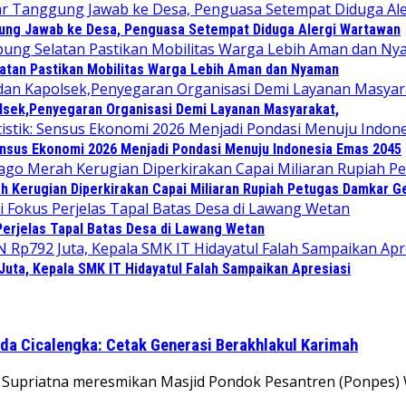
gung Jawab ke Desa, Penguasa Setempat Diduga Alergi Wartawan
atan Pastikan Mobilitas Warga Lebih Aman dan Nyaman
lsek,Penyegaran Organisasi Demi Layanan Masyarakat,
Sensus Ekonomi 2026 Menjadi Pondasi Menuju Indonesia Emas 2045
ah Kerugian Diperkirakan Capai Miliaran Rupiah Petugas Damkar 
Perjelas Tapal Batas Desa di Lawang Wetan
Juta, Kepala SMK IT Hidayatul Falah Sampaikan Apresiasi
da Cicalengka: Cetak Generasi Berakhlakul Karimah
 Supriatna meresmikan Masjid Pondok Pesantren (Ponpes) 