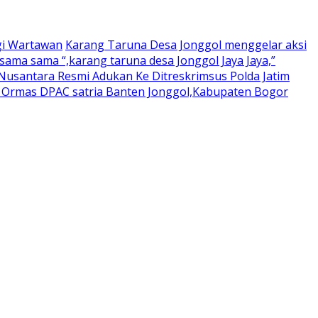
gi Wartawan
Karang Taruna Desa Jonggol menggelar aksi
ama sama “,karang taruna desa Jonggol Jaya Jaya,”
usantara Resmi Adukan Ke Ditreskrimsus Polda Jatim
a Ormas DPAC satria Banten Jonggol,Kabupaten Bogor