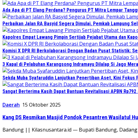
Ada Apa di PT Elang Perdana? Pengurus PT Mitra Lempar Tang
Perbaikan Jalan RA Basyid Segera Dimulai, Pemkab Lampung Sel
Kapolres Empat Lawang Pimpin Sertijab Pejabat Utama dan Kapo
Komisi X DPR RI Berkolaborasi Dengan Badan Pusat Statistik: 
3 Kapal di Pelabuhan Karangsong Indramayu Dilalap Si Jago Mer
Sekda Muba Syafaruddin Lanjutkan Penertiban Aset, Kini Fokus 
Sangat Berterima Kasih Dapat Bantuan Revitalisasi APBN Rp792 
Daerah
15 Oktober 2025
Kang DS Resmikan Masjid Pondok Pesantren Wasilatul Hu
Bandung || Kilasnusantara.id — Bupati Bandung, Dadang