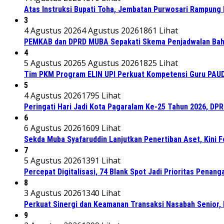
Atas Instruksi Bupati Toha, Jembatan Purwosari Rampung 
3
4 Agustus 2026
4 Agustus 2026
1861 Lihat
PEMKAB dan DPRD MUBA Sepakati Skema Penjadwalan Bah
4
5 Agustus 2026
5 Agustus 2026
1825 Lihat
Tim PKM Program ELIN UPI Perkuat Kompetensi Guru PAUD M
5
4 Agustus 2026
1795 Lihat
Peringati Hari Jadi Kota Pagaralam Ke-25 Tahun 2026, DP
6
6 Agustus 2026
1609 Lihat
Sekda Muba Syafaruddin Lanjutkan Penertiban Aset, Kini 
7
5 Agustus 2026
1391 Lihat
Percepat Digitalisasi, 74 Blank Spot Jadi Prioritas Penan
8
3 Agustus 2026
1340 Lihat
Perkuat Sinergi dan Keamanan Transaksi Nasabah Senior, 
9