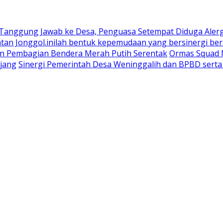
 Tanggung Jawab ke Desa, Penguasa Setempat Diduga Aler
n Jonggol.inilah bentuk kepemudaan yang bersinergi bers
an Pembagian Bendera Merah Putih Serentak
Ormas Squad N
jang
Sinergi Pemerintah Desa Weninggalih dan BPBD sert