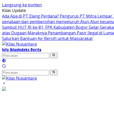
Langsung ke konten
Kilas Update
Ada Apa di PT Elang Perdana? Pengurus PT Mitra Lempar
penataan dan pembersihan menyeluruh Alun-Alun kecamata
Sambut HUT RI ke-81, FPK Kabupaten Bogor Gelar Gerak
atas Dugaan Maraknya Penambangan Pasir Ilegal di Luma
Salurkan Bantuan Air Bersih untuk Masyarakat
Info Iklan
Indeks Berita