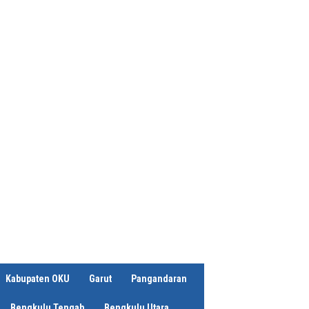
Kabupaten OKU
Garut
Pangandaran
Bengkulu Tengah
Bengkulu Utara