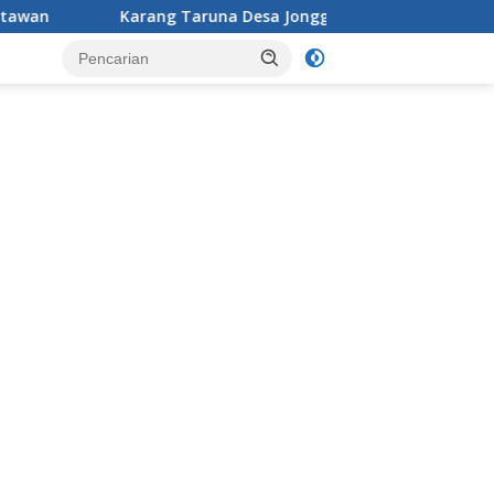
runa Desa Jonggol menggelar aksi penataan dan pembersihan m