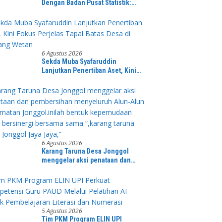
Dengan Badan Pusat Statistik:
Sensus Ekonomi 2026 Menjadi
Pondasi Menuju Indonesia Emas
2045
6 Agustus 2026
Sekda Muba Syafaruddin
Lanjutkan Penertiban Aset, Kini
Fokus Perjelas Tapal Batas Desa di
Lawang Wetan
6 Agustus 2026
Karang Taruna Desa Jonggol
menggelar aksi penataan dan
pembersihan menyeluruh Alun-
Alun kecamatan Jonggol.inilah
bentuk kepemudaan yang
bersinergi bersama sama “,karang
taruna desa Jonggol Jaya Jaya,”
5 Agustus 2026
Tim PKM Program ELIN UPI