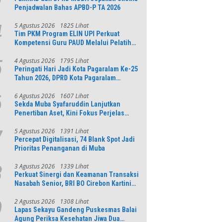
Penjadwalan Bahas APBD-P TA 2026
5 Agustus 2026
1825 Lihat
4
Tim PKM Program ELIN UPI Perkuat
Kompetensi Guru PAUD Melalui Pelatihan
AI Untuk Pembelajaran Literasi dan
Numerasi
4 Agustus 2026
1795 Lihat
5
Peringati Hari Jadi Kota Pagaralam Ke-25
Tahun 2026, DPRD Kota Pagaralam
Menggelar Rapat Paripurna
6 Agustus 2026
1607 Lihat
6
Sekda Muba Syafaruddin Lanjutkan
Penertiban Aset, Kini Fokus Perjelas
Tapal Batas Desa di Lawang Wetan
5 Agustus 2026
1391 Lihat
7
Percepat Digitalisasi, 74 Blank Spot Jadi
Prioritas Penanganan di Muba
3 Agustus 2026
1339 Lihat
8
Perkuat Sinergi dan Keamanan Transaksi
Nasabah Senior, BRI BO Cirebon Kartini
Gelar Apresiasi Layanan Pensiunan
2 Agustus 2026
1308 Lihat
9
Lapas Sekayu Gandeng Puskesmas Balai
Agung Periksa Kesehatan Jiwa Dua