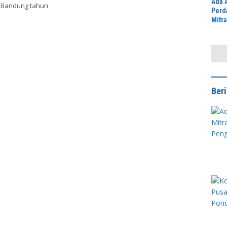
Ada 
n Bandung tahun
Perd
Mitr
Jawa
Peng
Didu
Ber