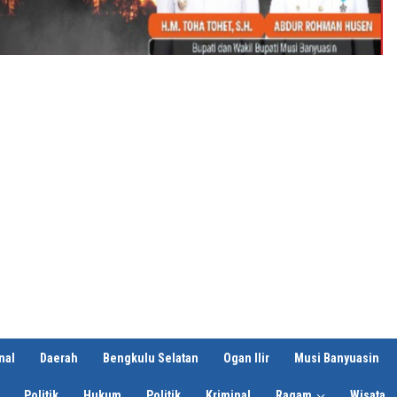
nal
Daerah
Bengkulu Selatan
Ogan Ilir
Musi Banyuasin
Politik
Hukum
Politik
Kriminal
Ragam
Wisata