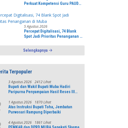
Perkuat Kompetensi Guru PAUD
Melalui Pelatihan AI Untuk
Pembelajaran Literasi dan
Numerasi
5 Agustus 2026
Percepat Digitalisasi, 74 Blank
Spot Jadi Prioritas Penanganan di
Muba
Selengkapnya
rita Terpopuler
3 Agustus 2026
2412 Lihat
1
Bupati dan Wakil Bupati Muba Hadiri
Paripurna Penyampaian Hasil Reses III
DPRD Tahun 2026
1 Agustus 2026
1870 Lihat
2
Atas Instruksi Bupati Toha, Jembatan
Purwosari Rampung Diperbaiki
4 Agustus 2026
1861 Lihat
3
PEMKAB dan DPRD MUBA Sepakati Skema