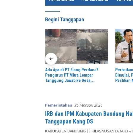
e
Begini Tanggapan
Ada Apa di PT Elang Perdana?
Perbaikan
rasi Bebas Stunting,
Pengurus PT Mitra Lempar
Dimulai,
ing Tinggi Dorong
Tanggung Jawab ke Desa,
Pastikan 
SP3 Catin
Penguasa Setempat Diduga Alergi
Aman dan
Wartawan
Pemerintahan
26 Februari 2026
IRB dan IPM Kabupaten Bandung Nai
Tanggapan Kang DS
KABUPATEN BANDUNG || KILASNUSANTARA.ID – 