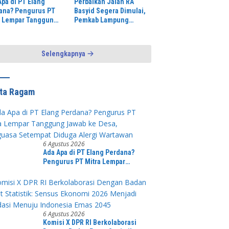
Apa di PT Elang
Perbaikan Jalan RA
ana? Pengurus PT
Basyid Segera Dimulai,
a Lempar Tanggung
Pemkab Lampung
b ke Desa,
Selatan Pastikan
uasa Setempat
Mobilitas Warga Lebih
ga Alergi Wartawan
Aman dan Nyaman
Selengkapnya
ita Ragam
6 Agustus 2026
Ada Apa di PT Elang Perdana?
Pengurus PT Mitra Lempar
Tanggung Jawab ke Desa,
Penguasa Setempat Diduga Alergi
Wartawan
6 Agustus 2026
Komisi X DPR RI Berkolaborasi