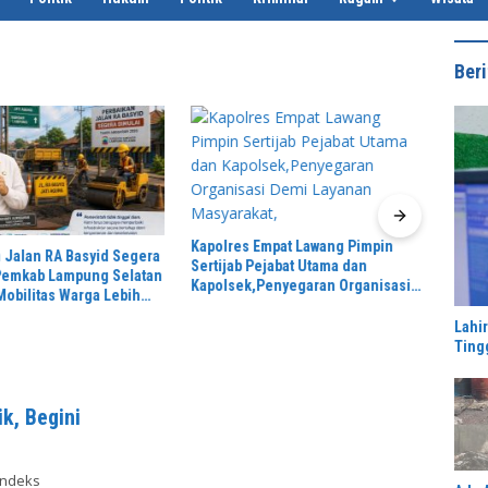
Beri
Kapolres Empat Lawang Pimpin
Komis
 Jalan RA Basyid Segera
Sertijab Pejabat Utama dan
Denga
 Pemkab Lampung Selatan
Kapolsek,Penyegaran Organisasi
Sensu
Mobilitas Warga Lebih
Demi Layanan Masyarakat,
Ponda
 Nyaman
2045
Lahi
Ting
k, Begini
Indeks