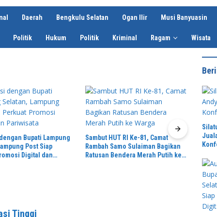
nal
Daerah
Bengkulu Selatan
Ogan Ilir
Musi Banyuasin
Politik
Hukum
Politik
Kriminal
Ragam
Wisata
Beri
Progr
Sila
Riau 
Jual
T RI Ke-81, Camat
Pesis
Konf
amo Sulaiman Bagikan
Hari Pertama Bertugas, Kapolres
endera Merah Putih ke
AKBP Deddy Kurniawan Temui
Bupati Egi Perkuat Sinergi dan
Kamtibmas Lampung Selatan
si Tinggi