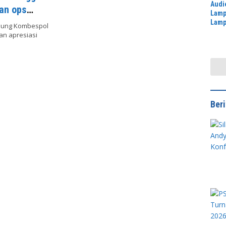
Audi
nan ops
Lamp
Lamp
ndung Kombespol
Perk
kan apresiasi
dan 
Ber