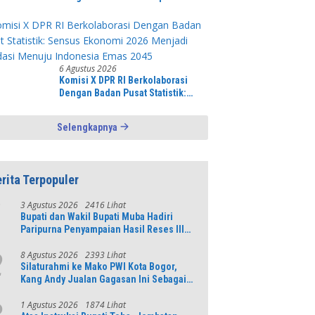
Tanggung Jawab ke Desa,
Penguasa Setempat Diduga Alergi
Wartawan
6 Agustus 2026
Komisi X DPR RI Berkolaborasi
Dengan Badan Pusat Statistik:
Sensus Ekonomi 2026 Menjadi
Pondasi Menuju Indonesia Emas
Selengkapnya
2045
rita Terpopuler
3 Agustus 2026
2416 Lihat
1
Bupati dan Wakil Bupati Muba Hadiri
Paripurna Penyampaian Hasil Reses III
DPRD Tahun 2026
8 Agustus 2026
2393 Lihat
2
Silaturahmi ke Mako PWI Kota Bogor,
Kang Andy Jualan Gagasan Ini Sebagai
Modal Maju di Konferprov PWI Jabar
1 Agustus 2026
1874 Lihat