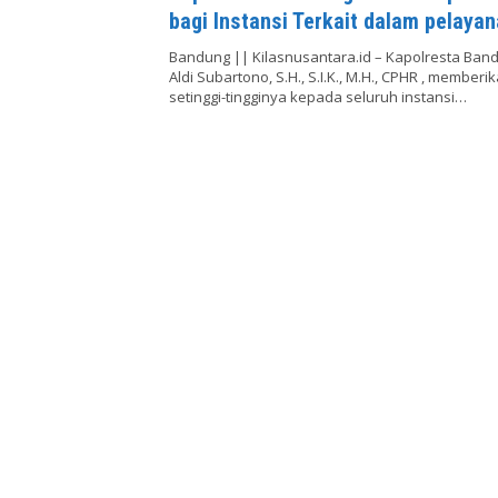
bagi Instansi Terkait dalam pelaya
ketupat lodaya 2026
Bandung || Kilasnusantara.id – Kapolresta Ba
Aldi Subartono, S.H., S.I.K., M.H., CPHR , memberi
setinggi-tingginya kepada seluruh instansi…