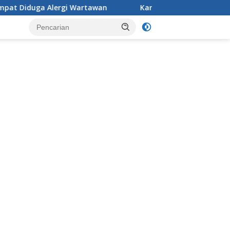
gi Wartawan
Karang Taruna Desa Jonggol menggelar ak