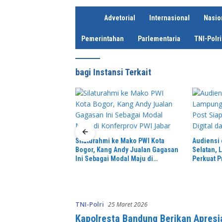
H
Advetorial
Internasional
Nasio
o
m
Pemerintahan
Parlementaria
TNI-Polri
e
bagi Instansi Terkait
e Mako PWI Kota
Audiensi dengan Bupati Lampung
Sambut HU
Andy Jualan Gagasan
Selatan, Lampung Post Siap
Rambah S
odal Maju di
Perkuat Promosi Digital dan
Ratusan B
WI Jabar
Pariwisata
Warga
TNI-Polri
25 Maret 2026
Kapolresta Bandung Berikan Apresia