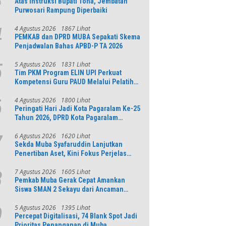
3
Atas Instruksi Bupati Toha, Jembatan
Purwosari Rampung Diperbaiki
4 Agustus 2026
1867 Lihat
4
PEMKAB dan DPRD MUBA Sepakati Skema
Penjadwalan Bahas APBD-P TA 2026
5 Agustus 2026
1831 Lihat
5
Tim PKM Program ELIN UPI Perkuat
Kompetensi Guru PAUD Melalui Pelatihan
AI Untuk Pembelajaran Literasi dan
Numerasi
4 Agustus 2026
1800 Lihat
6
Peringati Hari Jadi Kota Pagaralam Ke-25
Tahun 2026, DPRD Kota Pagaralam
Menggelar Rapat Paripurna
6 Agustus 2026
1620 Lihat
7
Sekda Muba Syafaruddin Lanjutkan
Penertiban Aset, Kini Fokus Perjelas
Tapal Batas Desa di Lawang Wetan
7 Agustus 2026
1605 Lihat
8
Pemkab Muba Gerak Cepat Amankan
Siswa SMAN 2 Sekayu dari Ancaman
Pohon Tua Rawan Tumbang
5 Agustus 2026
1395 Lihat
9
Percepat Digitalisasi, 74 Blank Spot Jadi
Prioritas Penanganan di Muba