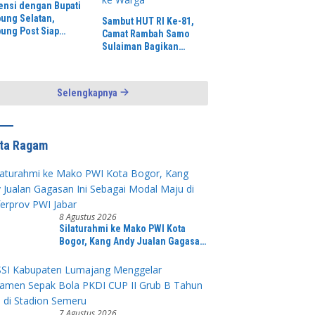
ensi dengan Bupati
ung Selatan,
Sambut HUT RI Ke-81,
ung Post Siap
Camat Rambah Samo
uat Promosi Digital
Sulaiman Bagikan
Pariwisata
Ratusan Bendera Merah
Putih ke Warga
Selengkapnya
ita Ragam
8 Agustus 2026
Silaturahmi ke Mako PWI Kota
Bogor, Kang Andy Jualan Gagasan
Ini Sebagai Modal Maju di
Konferprov PWI Jabar
7 Agustus 2026