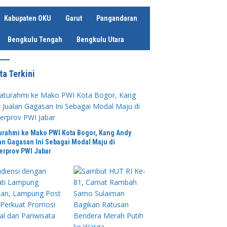
Kabupaten OKU
Garut
Pangandaran
Bengkulu Tengah
Bengkulu Utara
ta Terkini
am JALUR Ditpolairud Polda
turahmi ke Mako PWI Kota Bogor, Kang Andy
Salurkan Bantuan bagi Warga
an Gagasan Ini Sebagai Modal Maju di
Perkuat Pendidikan dan Inovasi
P
ir Dumai
erprov PWI Jabar
Daerah, Pemerintah Kabupaten
P
Indramayu dan UBHI Siapkan
Ma
Kolaborasi Strategi
P