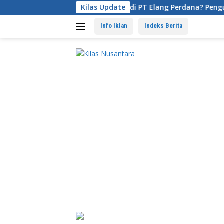
Langsung
Ada Apa di PT Elang Perdana? Pengurus PT Mitra Le
Kilas Update
ke
konten
Info Iklan
Indeks Berita