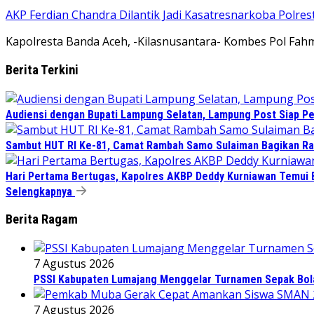
AKP Ferdian Chandra Dilantik Jadi Kasatresnarkoba Polre
Kapolresta Banda Aceh, -Kilasnusantara- Kombes Pol Fahmi 
Berita Terkini
Audiensi dengan Bupati Lampung Selatan, Lampung Post Siap Per
Sambut HUT RI Ke-81, Camat Rambah Samo Sulaiman Bagikan Ra
Hari Pertama Bertugas, Kapolres AKBP Deddy Kurniawan Temui B
Selengkapnya
Berita Ragam
7 Agustus 2026
PSSI Kabupaten Lumajang Menggelar Turnamen Sepak Bola 
7 Agustus 2026