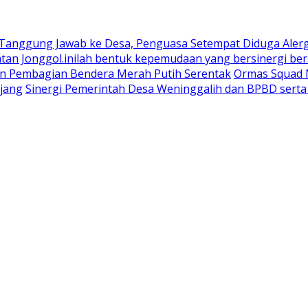
 Tanggung Jawab ke Desa, Penguasa Setempat Diduga Aler
n Jonggol.inilah bentuk kepemudaan yang bersinergi bers
an Pembagian Bendera Merah Putih Serentak
Ormas Squad N
jang
Sinergi Pemerintah Desa Weninggalih dan BPBD sert