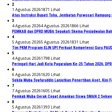
2
1 Agustus 2026
1871 Lihat
Atas Instruksi Bupati Toha, Jembatan Purwosari Rampung 
3
4 Agustus 2026
4 Agustus 2026
1866 Lihat
PEMKAB dan DPRD MUBA Sepakati Skema Penjadwalan Bah
4
5 Agustus 2026
5 Agustus 2026
1831 Lihat
Tim PKM Program ELIN UPI Perkuat Kompetensi Guru PAUD M
5
4 Agustus 2026
1798 Lihat
Peringati Hari Jadi Kota Pagaralam Ke-25 Tahun 2026, DP
6
6 Agustus 2026
1620 Lihat
Sekda Muba Syafaruddin Lanjutkan Penertiban Aset, Kini 
7
7 Agustus 2026
1605 Lihat
Pemkab Muba Gerak Cepat Amankan Siswa SMAN 2 Sekayu
8
5 Agustus 2026
1393 Lihat