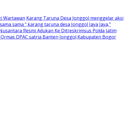
gi Wartawan
Karang Taruna Desa Jonggol menggelar aksi
ama sama “,karang taruna desa Jonggol Jaya Jaya,”
usantara Resmi Adukan Ke Ditreskrimsus Polda Jatim
a Ormas DPAC satria Banten Jonggol,Kabupaten Bogor