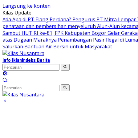
Langsung ke konten
Kilas Update
Ada Apa di PT Elang Perdana? Pengurus PT Mitra Lempar
penataan dan pembersihan menyeluruh Alun-Alun kecamata
Sambut HUT RI ke-81, FPK Kabupaten Bogor Gelar Gerak
atas Dugaan Maraknya Penambangan Pasir Ilegal di Luma
Salurkan Bantuan Air Bersih untuk Masyarakat
Info Iklan
Indeks Berita