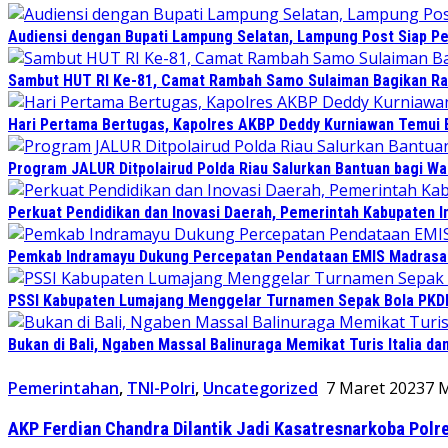
Audiensi dengan Bupati Lampung Selatan, Lampung Post Siap Per
Sambut HUT RI Ke-81, Camat Rambah Samo Sulaiman Bagikan Ra
Hari Pertama Bertugas, Kapolres AKBP Deddy Kurniawan Temui B
Program JALUR Ditpolairud Polda Riau Salurkan Bantuan bagi Wa
Perkuat Pendidikan dan Inovasi Daerah, Pemerintah Kabupaten I
Pemkab Indramayu Dukung Percepatan Pendataan EMIS Madrasah
PSSI Kabupaten Lumajang Menggelar Turnamen Sepak Bola PKDI 
Bukan di Bali, Ngaben Massal Balinuraga Memikat Turis Italia d
Pemerintahan
,
TNI-Polri
,
Uncategorized
7 Maret 2023
7 
AKP Ferdian Chandra Dilantik Jadi Kasatresnarkoba Polr