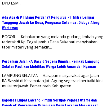
DPD LSM…
Ada Apa di PT Elang Perdana? Pengurus PT Mitra Lempar
Tanggung Jawab ke Desa, Penguasa Setempat Diduga Alergi
Wartawan
​BOGOR — Kebakaran yang melanda gudang limbah yang
terletak di Kp Tegal jambu Desa Sukahati menyisakan
tabir misteri yang semakin…
Perbaikan Jalan RA Basyid Segera Dimulai, Pemkab Lampung
Selatan Pastikan Mobilitas Warga Lebih Aman dan Nyaman
LAMPUNG SELATAN – Harapan masyarakat agar Jalan
RA Basyid di Kecamatan Jati Agung segera diperbaiki kini
mulai terjawab. Pemerintah Kabupaten…
Kapolres Empat Lawang Pimpin Sertijab Pejabat Utama dan
Kapolsek,Penyegaran Organisasi Demi Layanan Masyarakat,