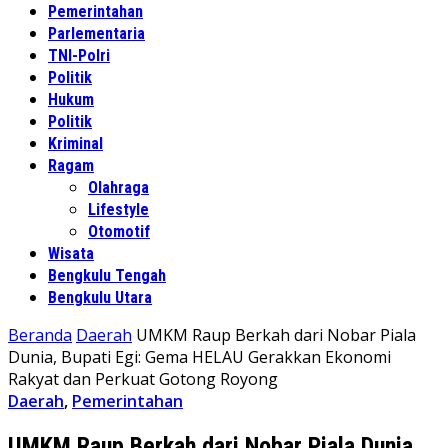
Pemerintahan
Parlementaria
TNI-Polri
Politik
Hukum
Politik
Kriminal
Ragam
Olahraga
Lifestyle
Otomotif
Wisata
Bengkulu Tengah
Bengkulu Utara
Beranda
Daerah
UMKM Raup Berkah dari Nobar Piala
Dunia, Bupati Egi: Gema HELAU Gerakkan Ekonomi
Rakyat dan Perkuat Gotong Royong
Daerah
,
Pemerintahan
UMKM Raup Berkah dari Nobar Piala Dunia,