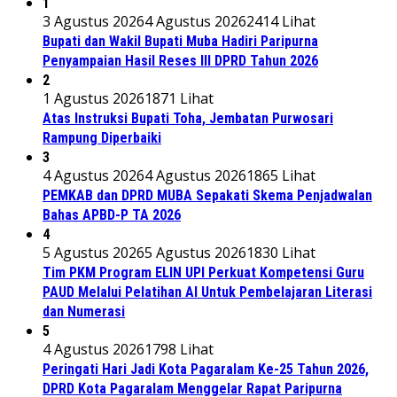
1
3 Agustus 2026
4 Agustus 2026
2414 Lihat
Bupati dan Wakil Bupati Muba Hadiri Paripurna
Penyampaian Hasil Reses III DPRD Tahun 2026
2
1 Agustus 2026
1871 Lihat
Atas Instruksi Bupati Toha, Jembatan Purwosari
Rampung Diperbaiki
3
4 Agustus 2026
4 Agustus 2026
1865 Lihat
PEMKAB dan DPRD MUBA Sepakati Skema Penjadwalan
Bahas APBD-P TA 2026
4
5 Agustus 2026
5 Agustus 2026
1830 Lihat
Tim PKM Program ELIN UPI Perkuat Kompetensi Guru
PAUD Melalui Pelatihan AI Untuk Pembelajaran Literasi
dan Numerasi
5
4 Agustus 2026
1798 Lihat
Peringati Hari Jadi Kota Pagaralam Ke-25 Tahun 2026,
DPRD Kota Pagaralam Menggelar Rapat Paripurna