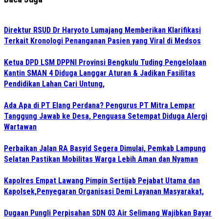
Direktur RSUD Dr Haryoto Lumajang Memberikan Klarifikasi
Terkait Kronologi Penanganan Pasien yang Viral di Medsos
Ketua DPD LSM DPPNI Provinsi Bengkulu Tuding Pengelolaan
Kantin SMAN 4 Diduga Langgar Aturan & Jadikan Fasilitas
Pendidikan Lahan Cari Untung,
Ada Apa di PT Elang Perdana? Pengurus PT Mitra Lempar
Tanggung Jawab ke Desa, Penguasa Setempat Diduga Alergi
Wartawan
Perbaikan Jalan RA Basyid Segera Dimulai, Pemkab Lampung
Selatan Pastikan Mobilitas Warga Lebih Aman dan Nyaman
Kapolres Empat Lawang Pimpin Sertijab Pejabat Utama dan
Kapolsek,Penyegaran Organisasi Demi Layanan Masyarakat,
Dugaan Pungli Perpisahan SDN 03 Air Selimang Wajibkan Bayar