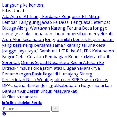
Langsung ke konten
Kilas Update
Ada Apa di PT Elang Perdana? Pengurus PT Mitra
Lempar Tanggung Jawab ke Desa, Penguasa Setempat
Diduga Alergi Wartawan
Karang Taruna Desa Jonggol
menggelar aksi penataan dan pembersihan menyeluruh
Alun-Alun kecamatan Jonggol.inilah bentuk kepemudaan
yang bersinergi bersama sama “,karang taruna desa
Jonggol Jaya Jaya,”
Sambut HUT RI ke-81, FPK Kabupaten
Bogor Gelar Gerakan Pembagian Bendera Merah Putih
Serentak
Ormas Squad Nusantara Resmi Adukan Ke
Ditreskrimsus Polda Jatim atas Dugaan Maraknya
Penambangan Pasir Ilegal di Lumajang
Sinergi
Pemerintah Desa Weninggalih dan BPBD serta Ormas
DPAC satria Banten Jonggol,Kabupaten Bogor Salurkan
Bantuan Air Bersih untuk Masyarakat
Info Iklan
Indeks Berita