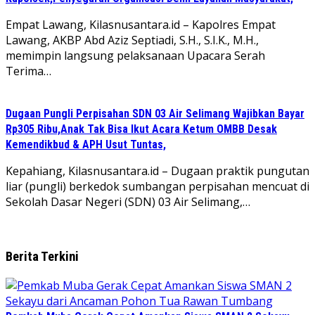
Empat Lawang, Kilasnusantara.id – Kapolres Empat
Lawang, AKBP Abd Aziz Septiadi, S.H., S.I.K., M.H.,
memimpin langsung pelaksanaan Upacara Serah
Terima…
Dugaan Pungli Perpisahan SDN 03 Air Selimang Wajibkan Bayar
Rp305 Ribu,Anak Tak Bisa Ikut Acara Ketum OMBB Desak
Kemendikbud & APH Usut Tuntas,
Kepahiang, Kilasnusantara.id – Dugaan praktik pungutan
liar (pungli) berkedok sumbangan perpisahan mencuat di
Sekolah Dasar Negeri (SDN) 03 Air Selimang,…
Berita Terkini