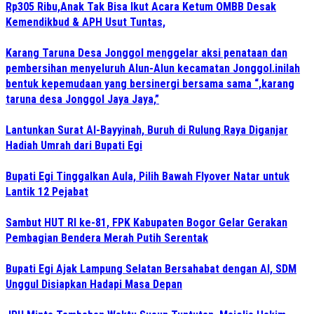
Rp305 Ribu,Anak Tak Bisa Ikut Acara Ketum OMBB Desak
Kemendikbud & APH Usut Tuntas,
Karang Taruna Desa Jonggol menggelar aksi penataan dan
pembersihan menyeluruh Alun-Alun kecamatan Jonggol.inilah
bentuk kepemudaan yang bersinergi bersama sama “,karang
taruna desa Jonggol Jaya Jaya,”
Lantunkan Surat Al-Bayyinah, Buruh di Rulung Raya Diganjar
Hadiah Umrah dari Bupati Egi
Bupati Egi Tinggalkan Aula, Pilih Bawah Flyover Natar untuk
Lantik 12 Pejabat
Sambut HUT RI ke-81, FPK Kabupaten Bogor Gelar Gerakan
Pembagian Bendera Merah Putih Serentak
Bupati Egi Ajak Lampung Selatan Bersahabat dengan AI, SDM
Unggul Disiapkan Hadapi Masa Depan