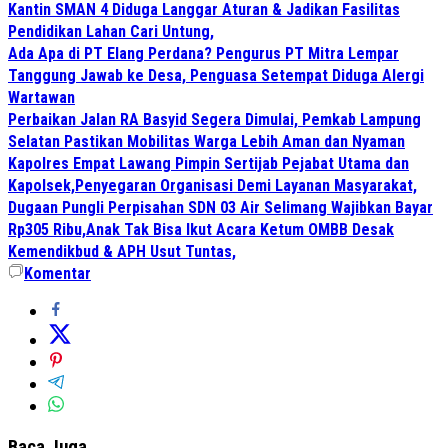
Kantin SMAN 4 Diduga Langgar Aturan & Jadikan Fasilitas
Pendidikan Lahan Cari Untung,
Ada Apa di PT Elang Perdana? Pengurus PT Mitra Lempar
Tanggung Jawab ke Desa, Penguasa Setempat Diduga Alergi
Wartawan
Perbaikan Jalan RA Basyid Segera Dimulai, Pemkab Lampung
Selatan Pastikan Mobilitas Warga Lebih Aman dan Nyaman
Kapolres Empat Lawang Pimpin Sertijab Pejabat Utama dan
Kapolsek,Penyegaran Organisasi Demi Layanan Masyarakat,
Dugaan Pungli Perpisahan SDN 03 Air Selimang Wajibkan Bayar
Rp305 Ribu,Anak Tak Bisa Ikut Acara Ketum OMBB Desak
Kemendikbud & APH Usut Tuntas,
Komentar
Baca Juga