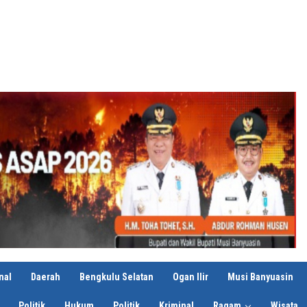
nal
Daerah
Bengkulu Selatan
Ogan Ilir
Musi Banyuasin
Politik
Hukum
Politik
Kriminal
Ragam
Wisata