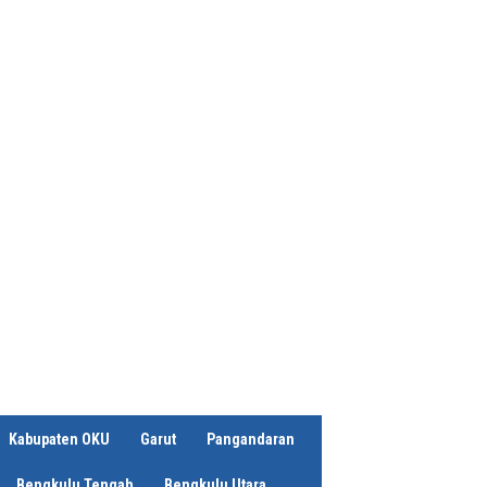
Kabupaten OKU
Garut
Pangandaran
Bengkulu Tengah
Bengkulu Utara