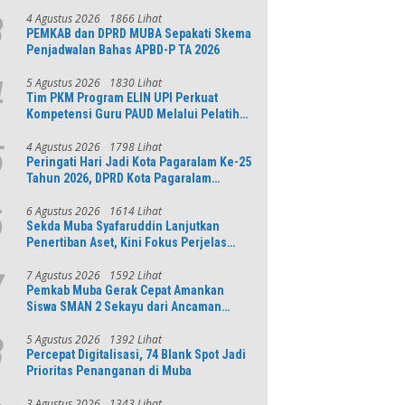
4 Agustus 2026
1866 Lihat
3
PEMKAB dan DPRD MUBA Sepakati Skema
Penjadwalan Bahas APBD-P TA 2026
5 Agustus 2026
1830 Lihat
4
Tim PKM Program ELIN UPI Perkuat
Kompetensi Guru PAUD Melalui Pelatihan
AI Untuk Pembelajaran Literasi dan
Numerasi
4 Agustus 2026
1798 Lihat
5
Peringati Hari Jadi Kota Pagaralam Ke-25
Tahun 2026, DPRD Kota Pagaralam
Menggelar Rapat Paripurna
6 Agustus 2026
1614 Lihat
6
Sekda Muba Syafaruddin Lanjutkan
Penertiban Aset, Kini Fokus Perjelas
Tapal Batas Desa di Lawang Wetan
7 Agustus 2026
1592 Lihat
7
Pemkab Muba Gerak Cepat Amankan
Siswa SMAN 2 Sekayu dari Ancaman
Pohon Tua Rawan Tumbang
5 Agustus 2026
1392 Lihat
8
Percepat Digitalisasi, 74 Blank Spot Jadi
Prioritas Penanganan di Muba
3 Agustus 2026
1343 Lihat