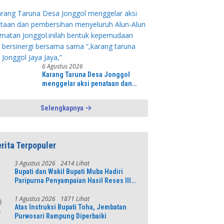
Fokus Perjelas Tapal Batas Desa di
Lawang Wetan
6 Agustus 2026
Karang Taruna Desa Jonggol
menggelar aksi penataan dan
pembersihan menyeluruh Alun-
Alun kecamatan Jonggol.inilah
Selengkapnya
bentuk kepemudaan yang
bersinergi bersama sama “,karang
taruna desa Jonggol Jaya Jaya,”
rita Terpopuler
3 Agustus 2026
2414 Lihat
1
Bupati dan Wakil Bupati Muba Hadiri
Paripurna Penyampaian Hasil Reses III
DPRD Tahun 2026
1 Agustus 2026
1871 Lihat
2
Atas Instruksi Bupati Toha, Jembatan
Purwosari Rampung Diperbaiki