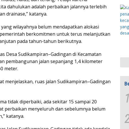
ta dahulukan adalah perbaikan jalannya terlebih
n drainase,” katanya.
 yang wilayahnya belum mendapatkan alokasi
pemerintah berkomitmen untuk terus melanjutkan
anjutan pada tahun-tahun berikutnya.
tas Desa Sudikampiran–Gadingan di Kecamatan
ran pembangunan jalan sepanjang 1,4 kilometer
60 meter.
yat menjelaskan, ruas jalan Sudikampiran–Gadingan
Be
a tidak diperbaiki, ada sekitar 15 sampai 20
pat perbaikan menyeluruh dan sebelumnya belum
,” katanya.
as Jalan Sudikampiran-Gadingan tidak ada kendala