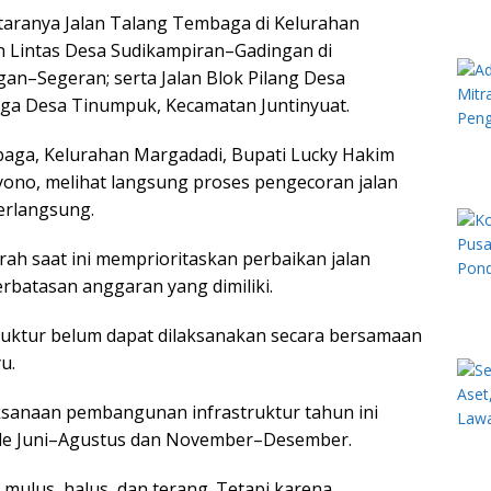
antaranya Jalan Talang Tembaga di Kelurahan
n Lintas Desa Sudikampiran–Gadingan di
an–Segeran; serta Jalan Blok Pilang Desa
ga Desa Tinumpuk, Kecamatan Juntinyuat.
baga, Kelurahan Margadadi, Bupati Lucky Hakim
ono, melihat langsung proses pengecoran jalan
erlangsung.
ah saat ini memprioritaskan perbaikan jalan
rbatasan anggaran yang dimiliki.
ruktur belum dapat dilaksanakan secara bersamaan
u.
ksanaan pembangunan infrastruktur tahun ini
iode Juni–Agustus dan November–Desember.
 mulus, halus, dan terang. Tetapi karena