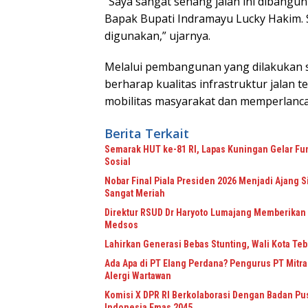
“Saya sangat senang jalan ini dibangun 
Bapak Bupati Indramayu Lucky Hakim. 
digunakan,” ujarnya.
Melalui pembangunan yang dilakukan 
berharap kualitas infrastruktur jalan
mobilitas masyarakat dan memperlanca
Berita Terkait
Semarak HUT ke-81 RI, Lapas Kuningan Gelar Fu
Sosial
Nobar Final Piala Presiden 2026 Menjadi Ajang 
Sangat Meriah
Direktur RSUD Dr Haryoto Lumajang Memberikan K
Medsos
Lahirkan Generasi Bebas Stunting, Wali Kota Teb
Ada Apa di PT Elang Perdana? Pengurus PT Mit
Alergi Wartawan
Komisi X DPR RI Berkolaborasi Dengan Badan Pu
Indonesia Emas 2045