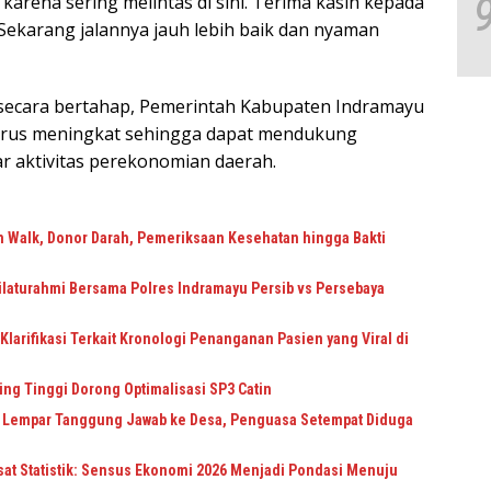
karena sering melintas di sini. Terima kasih kepada
Sekarang jalannya jauh lebih baik dan nyaman
secara bertahap, Pemerintah Kabupaten Indramayu
 terus meningkat sehingga dapat mendukung
r aktivitas perekonomian daerah.
n Walk, Donor Darah, Pemeriksaan Kesehatan hingga Bakti
Silaturahmi Bersama Polres Indramayu Persib vs Persebaya
larifikasi Terkait Kronologi Penanganan Pasien yang Viral di
ing Tinggi Dorong Optimalisasi SP3 Catin
ra Lempar Tanggung Jawab ke Desa, Penguasa Setempat Diduga
sat Statistik: Sensus Ekonomi 2026 Menjadi Pondasi Menuju