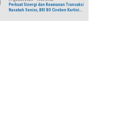
9
Perkuat Sinergi dan Keamanan Transaksi
Nasabah Senior, BRI BO Cirebon Kartini
Gelar Apresiasi Layanan Pensiunan