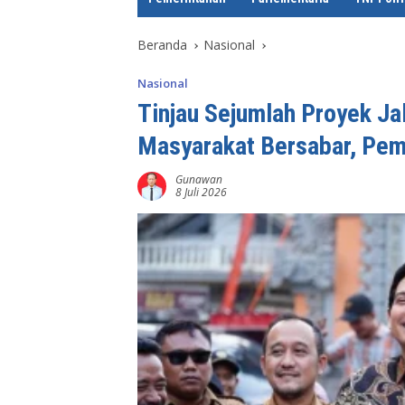
e
Beranda
Nasional
Nasional
Tinjau Sejumlah Proyek Ja
Masyarakat Bersabar, Pem
Gunawan
8 Juli 2026