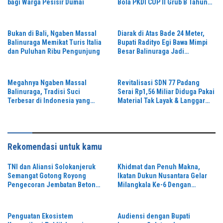
bagi Warga Pesisir Dumai
Bola PKDI CUP II Grub B Tahun
2026 di Stadion Semeru
Bukan di Bali, Ngaben Massal
Diarak di Atas Bade 24 Meter,
Balinuraga Memikat Turis Italia
Bupati Radityo Egi Bawa Mimpi
dan Puluhan Ribu Pengunjung
Besar Balinuraga Jadi
‘Penglipuran’ Kedua pada 2027
Megahnya Ngaben Massal
Revitalisasi SDN 77 Padang
Balinuraga, Tradisi Suci
Serai Rp1,56 Miliar Diduga Pakai
Terbesar di Indonesia yang
Material Tak Layak & Langgar
Menghidupkan Desa dan
Gambar Kerja,K3 Diabaikan dan
Merekatkan Ikatan Keluarga
Pengawasan Dipertanyakan,
Rekomendasi untuk kamu
TNI dan Aliansi Solokanjeruk
Khidmat dan Penuh Makna,
Semangat Gotong Royong
Ikatan Dukun Nusantara Gelar
Pengecoran Jembatan Beton
Milangkala Ke-6 Dengan
Garuda Perintis
Semangat “Duduk Tekun Hidup
Rukun”
Penguatan Ekosistem
Audiensi dengan Bupati