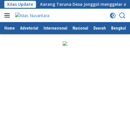
Langsung
Kilas Update
Karang Taruna Desa Jonggol menggelar aksi penataan d
ke
konten
Home
Advetorial
Internasional
Nasional
Daerah
Bengkulu 