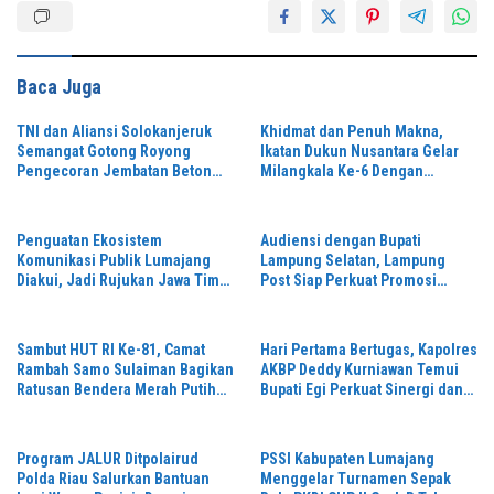
Baca Juga
TNI dan Aliansi Solokanjeruk
Khidmat dan Penuh Makna,
Semangat Gotong Royong
Ikatan Dukun Nusantara Gelar
Pengecoran Jembatan Beton
Milangkala Ke-6 Dengan
Garuda Perintis
Semangat “Duduk Tekun Hidup
Rukun”
Penguatan Ekosistem
Audiensi dengan Bupati
Komunikasi Publik Lumajang
Lampung Selatan, Lampung
Diakui, Jadi Rujukan Jawa Timur
Post Siap Perkuat Promosi
hingga Daerah Lain
Digital dan Pariwisata
Sambut HUT RI Ke-81, Camat
Hari Pertama Bertugas, Kapolres
Rambah Samo Sulaiman Bagikan
AKBP Deddy Kurniawan Temui
Ratusan Bendera Merah Putih
Bupati Egi Perkuat Sinergi dan
ke Warga
Kamtibmas Lampung Selatan
Program JALUR Ditpolairud
PSSI Kabupaten Lumajang
Polda Riau Salurkan Bantuan
Menggelar Turnamen Sepak