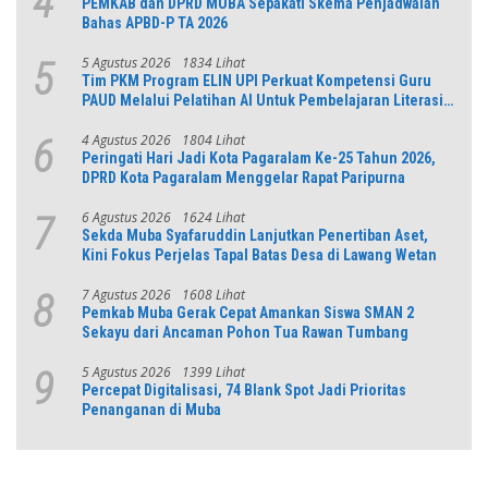
4
PEMKAB dan DPRD MUBA Sepakati Skema Penjadwalan
Bahas APBD-P TA 2026
5 Agustus 2026
1834 Lihat
5
Tim PKM Program ELIN UPI Perkuat Kompetensi Guru
PAUD Melalui Pelatihan AI Untuk Pembelajaran Literasi
dan Numerasi
4 Agustus 2026
1804 Lihat
6
Peringati Hari Jadi Kota Pagaralam Ke-25 Tahun 2026,
DPRD Kota Pagaralam Menggelar Rapat Paripurna
6 Agustus 2026
1624 Lihat
7
Sekda Muba Syafaruddin Lanjutkan Penertiban Aset,
Kini Fokus Perjelas Tapal Batas Desa di Lawang Wetan
7 Agustus 2026
1608 Lihat
8
Pemkab Muba Gerak Cepat Amankan Siswa SMAN 2
Sekayu dari Ancaman Pohon Tua Rawan Tumbang
5 Agustus 2026
1399 Lihat
9
Percepat Digitalisasi, 74 Blank Spot Jadi Prioritas
Penanganan di Muba