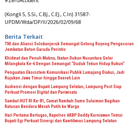
#ZeroAccident
(Kongli S, S.Si., C.BJ., C.EJ., C.In) 31587-
UPDM/Wda/DP/II/2026/02/09/68
Berita Terkait
TNI dan Aliansi Solokanjeruk Semangat Gotong Royong Pengecoran
Jembatan Beton Garuda Perintis
Khidmat dan Penuh Makna, Ikatan Dukun Nusantara Gelar
Milangkala Ke-6 Dengan Semangat “Duduk Tekun Hidup Rukun”
Penguatan Ekosistem Komunikasi Publik Lumajang Diakui, Jadi
Rujukan Jawa Timur hingga Daerah Lain
Audiensi dengan Bupati Lampung Selatan, Lampung Post Siap
Perkuat Promosi Digital dan Pariwisata
Sambut HUT RI Ke-81, Camat Rambah Samo Sulaiman Bagikan
Ratusan Bendera Merah Putih ke Warga
Hari Pertama Bertugas, Kapolres AKBP Deddy Kurniawan Temui
Bupati Egi Perkuat Sinergi dan Kamtibmas Lampung Selatan