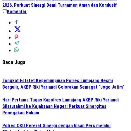
2026, Perkuat Sinergi Demi Turnamen Aman dan Kondusif
Komentar
Baca Juga
Tongkat Estafet Kepemimpinan Polres Lumajang Resmi
Bergulir, AKBP Riki Yariandi Gelorakan Semagat “Jogo Jatim”
Hari Pertama Tugas Kapolres Lumajang AKBP Riki Yariandi
Silaturahmi ke Kejaksaan Negeri Perkuat Sinergitas
Penegakan Hukum
Polres OKU Pererat Sinergi dengan Insan Pers melalui