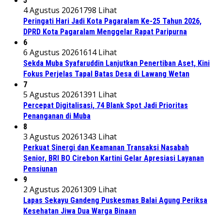
5
4 Agustus 2026
1798 Lihat
Peringati Hari Jadi Kota Pagaralam Ke-25 Tahun 2026,
DPRD Kota Pagaralam Menggelar Rapat Paripurna
6
6 Agustus 2026
1614 Lihat
Sekda Muba Syafaruddin Lanjutkan Penertiban Aset, Kini
Fokus Perjelas Tapal Batas Desa di Lawang Wetan
7
5 Agustus 2026
1391 Lihat
Percepat Digitalisasi, 74 Blank Spot Jadi Prioritas
Penanganan di Muba
8
3 Agustus 2026
1343 Lihat
Perkuat Sinergi dan Keamanan Transaksi Nasabah
Senior, BRI BO Cirebon Kartini Gelar Apresiasi Layanan
Pensiunan
9
2 Agustus 2026
1309 Lihat
Lapas Sekayu Gandeng Puskesmas Balai Agung Periksa
Kesehatan Jiwa Dua Warga Binaan