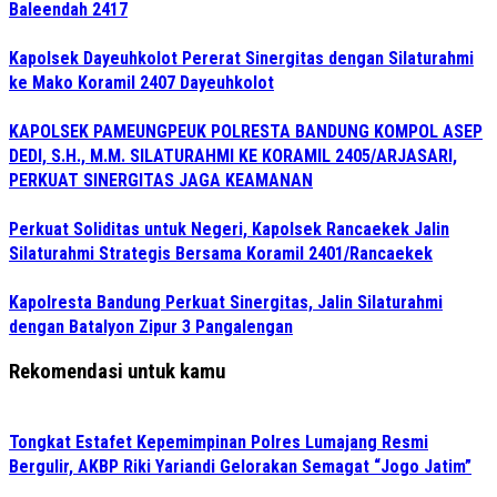
Baleendah 2417
Kapolsek Dayeuhkolot Pererat Sinergitas dengan Silaturahmi
ke Mako Koramil 2407 Dayeuhkolot
KAPOLSEK PAMEUNGPEUK POLRESTA BANDUNG KOMPOL ASEP
DEDI, S.H., M.M. SILATURAHMI KE KORAMIL 2405/ARJASARI,
PERKUAT SINERGITAS JAGA KEAMANAN
Perkuat Soliditas untuk Negeri, Kapolsek Rancaekek Jalin
Silaturahmi Strategis Bersama Koramil 2401/Rancaekek
Kapolresta Bandung Perkuat Sinergitas, Jalin Silaturahmi
dengan Batalyon Zipur 3 Pangalengan
Rekomendasi untuk kamu
Tongkat Estafet Kepemimpinan Polres Lumajang Resmi
Bergulir, AKBP Riki Yariandi Gelorakan Semagat “Jogo Jatim”