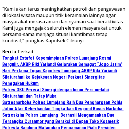
“Kami akan terus meningkatkan patroli dan pengawasan
di lokasi wisata maupun titik keramaian lainnya agar
masyarakat merasa aman dan nyaman saat beraktivitas.
Kami juga mengajak seluruh elemen masyarakat untuk
bersama-sama menjaga situasi kamtibmas tetap
kondusif,” pungkas Kapolsek Cileunyi.
Berita Terkait
Tongkat Estafet Kepemimpinan Polres Lumajang Resmi
Bergulir, AKBP Riki Yariandi Gelorakan Semagat “Jogo Jatim”
Hari Pertama Tugas Kapolres Lumajang AKBP Riki Yariandi
Silaturahmi ke Kejaksaan Negeri Perkuat Sinergitas
Penegakan Hukum
Polres OKU Pererat Sinergi dengan Insan Pers melalui
Silaturahmi dan Tatap Muka
Satresnarkoba Polres Lumajang Raih Dua Penghargaan Polda
Jatim Atas Keberhasilan Tingkatkan Respond Kasus Narkoba
Satreskrim Polres Lumajang Berhasil Mengamankan Dua
Tersangka Curanmor yang Beraksi di Depan Toko Kosmetik
Polresta Bandung Matangkan Pengamanan Piala Presiden