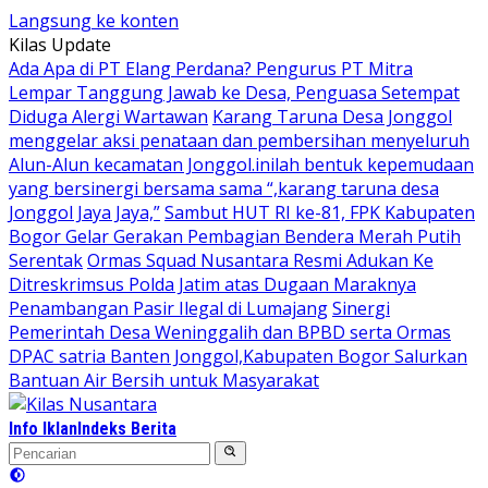
Langsung ke konten
Kilas Update
Ada Apa di PT Elang Perdana? Pengurus PT Mitra
Lempar Tanggung Jawab ke Desa, Penguasa Setempat
Diduga Alergi Wartawan
Karang Taruna Desa Jonggol
menggelar aksi penataan dan pembersihan menyeluruh
Alun-Alun kecamatan Jonggol.inilah bentuk kepemudaan
yang bersinergi bersama sama “,karang taruna desa
Jonggol Jaya Jaya,”
Sambut HUT RI ke-81, FPK Kabupaten
Bogor Gelar Gerakan Pembagian Bendera Merah Putih
Serentak
Ormas Squad Nusantara Resmi Adukan Ke
Ditreskrimsus Polda Jatim atas Dugaan Maraknya
Penambangan Pasir Ilegal di Lumajang
Sinergi
Pemerintah Desa Weninggalih dan BPBD serta Ormas
DPAC satria Banten Jonggol,Kabupaten Bogor Salurkan
Bantuan Air Bersih untuk Masyarakat
Info Iklan
Indeks Berita