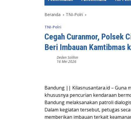
e
Beranda
TNI-Polri
TNI-Polri
Cegah Curanmor, Polsek Ci
Beri Imbauan Kamtibmas k
Deden Solihin
16 Mei 2026
Bandung || Kilasnusantara.id – Guna me
khususnya pencurian kendaraan bermot
Bandung melaksanakan patroli dialogis
Dalam kegiatan tersebut, petugas sec
memberikan imbauan terkait keamanan