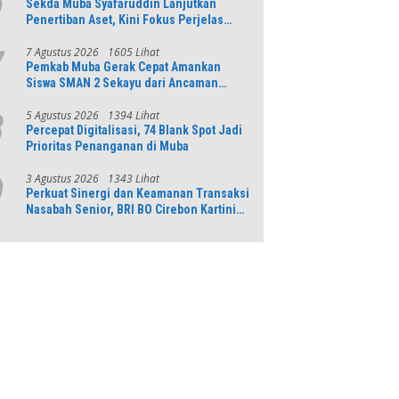
6
Sekda Muba Syafaruddin Lanjutkan
Penertiban Aset, Kini Fokus Perjelas
Tapal Batas Desa di Lawang Wetan
7 Agustus 2026
1605 Lihat
7
Pemkab Muba Gerak Cepat Amankan
Siswa SMAN 2 Sekayu dari Ancaman
Pohon Tua Rawan Tumbang
5 Agustus 2026
1394 Lihat
8
Percepat Digitalisasi, 74 Blank Spot Jadi
Prioritas Penanganan di Muba
3 Agustus 2026
1343 Lihat
9
Perkuat Sinergi dan Keamanan Transaksi
Nasabah Senior, BRI BO Cirebon Kartini
Gelar Apresiasi Layanan Pensiunan