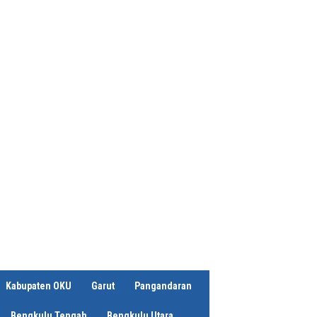
Kabupaten OKU
Garut
Pangandaran
Bengkulu Tengah
Bengkulu Utara