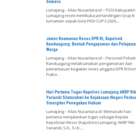
Semeru
Lumajang – Kilas Nusantara.id – PSSI Kabupaten
Lumajang resmi membuka pertandingan Grup B
turnamen sepak bola PKDI CUP II 2026,…
Jamin Keamanan Reses DPR RI, Kapolsek
Randuagung: Bentuk Pengayoman dan Pelayana
Warga
Lumajang – Kilas Nusantara.id – Personel Polsek
Randuagung melaksanakan pengamanan dan
pemantauan kegiatan reses anggota DPR RI Komi
Fraksi…
Hari Pertama Tugas Kapolres Lumajang AKBP Rik
Yariandi Silaturahmi ke Kejaksaan Negeri Perku
Sinergitas Penegakan Hukum
Lumajang – Kilas Nusantara.id -Memasuki hari
pertama menjalankan tugas sebagai Kepala
Kepolisian Resor (Kapolres) Lumajang, AKBP Riki
Yariandi, S.H., S.I.K.,…