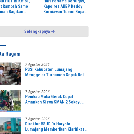
ut HUT RI Ke-81,
Hari Pertama Bertugas,
t Rambah Samo
Kapolres AKBP Deddy
iman Bagikan
Kurniawan Temui Bupati
san Bendera Merah
Egi Perkuat Sinergi dan
h ke Warga
Kamtibmas Lampung
Selatan
Selengkapnya
ita Ragam
7 Agustus 2026
PSSI Kabupaten Lumajang
Menggelar Turnamen Sepak Bola
PKDI CUP II Grub B Tahun 2026 di
Stadion Semeru
7 Agustus 2026
Pemkab Muba Gerak Cepat
Amankan Siswa SMAN 2 Sekayu
dari Ancaman Pohon Tua Rawan
Tumbang
7 Agustus 2026
Direktur RSUD Dr Haryoto
Lumajang Memberikan Klarifikasi