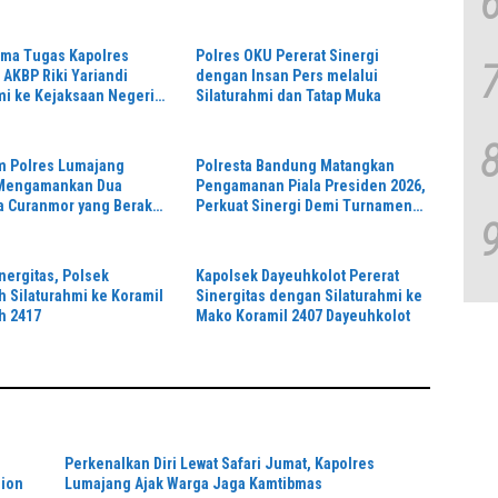
ama Tugas Kapolres
Polres OKU Pererat Sinergi
AKBP Riki Yariandi
dengan Insan Pers melalui
mi ke Kejaksaan Negeri
Silaturahmi dan Tatap Muka
inergitas Penegakan
im Polres Lumajang
Polresta Bandung Matangkan
 Mengamankan Dua
Pengamanan Piala Presiden 2026,
a Curanmor yang Beraksi
Perkuat Sinergi Demi Turnamen
Toko Kosmetik
Aman dan Kondusif
nergitas, Polsek
Kapolsek Dayeuhkolot Pererat
 Silaturahmi ke Koramil
Sinergitas dengan Silaturahmi ke
h 2417
Mako Koramil 2407 Dayeuhkolot
Perkenalkan Diri Lewat Safari Jumat, Kapolres
dion
Lumajang Ajak Warga Jaga Kamtibmas