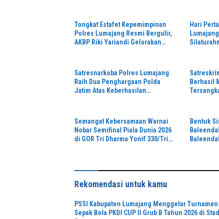
Stadion Semeru
Tongkat Estafet Kepemimpinan
Hari Pert
Polres Lumajang Resmi Bergulir,
Lumajang 
AKBP Riki Yariandi Gelorakan
Silaturah
Semagat “Jogo Jatim”
Perkuat S
Hukum
Satresnarkoba Polres Lumajang
Satreskr
Raih Dua Penghargaan Polda
Berhasil
Jatim Atas Keberhasilan
Tersangk
Tingkatkan Respond Kasus
di Depan 
Narkoba
Semangat Kebersamaan Warnai
Bentuk Si
Nobar Semifinal Piala Dunia 2026
Baleendah
di GOR Tri Dharma Yonif 330/Tri
Baleenda
Dharma
Rekomendasi untuk kamu
PSSI Kabupaten Lumajang Menggelar Turnamen
Sepak Bola PKDI CUP II Grub B Tahun 2026 di Sta