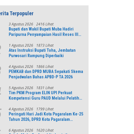
rita Terpopuler
3 Agustus 2026
2416 Lihat
1
Bupati dan Wakil Bupati Muba Hadiri
Paripurna Penyampaian Hasil Reses III
DPRD Tahun 2026
1 Agustus 2026
1873 Lihat
2
Atas Instruksi Bupati Toha, Jembatan
Purwosari Rampung Diperbaiki
4 Agustus 2026
1866 Lihat
3
PEMKAB dan DPRD MUBA Sepakati Skema
Penjadwalan Bahas APBD-P TA 2026
5 Agustus 2026
1831 Lihat
4
Tim PKM Program ELIN UPI Perkuat
Kompetensi Guru PAUD Melalui Pelatihan
AI Untuk Pembelajaran Literasi dan
Numerasi
4 Agustus 2026
1799 Lihat
5
Peringati Hari Jadi Kota Pagaralam Ke-25
Tahun 2026, DPRD Kota Pagaralam
Menggelar Rapat Paripurna
6 Agustus 2026
1620 Lihat