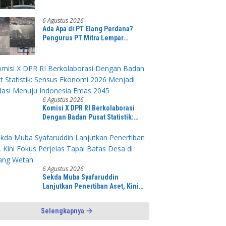
Terkait Kronologi Penanganan
Pasien yang Viral di Medsos
6 Agustus 2026
Ada Apa di PT Elang Perdana?
Pengurus PT Mitra Lempar
Tanggung Jawab ke Desa,
Penguasa Setempat Diduga Alergi
Wartawan
6 Agustus 2026
Komisi X DPR RI Berkolaborasi
Dengan Badan Pusat Statistik:
Sensus Ekonomi 2026 Menjadi
Pondasi Menuju Indonesia Emas
2045
6 Agustus 2026
Sekda Muba Syafaruddin
Lanjutkan Penertiban Aset, Kini
Fokus Perjelas Tapal Batas Desa di
Lawang Wetan
Selengkapnya