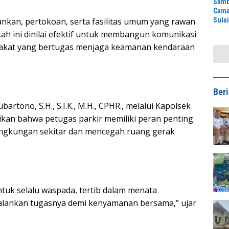
Samb
Cama
Sula
bankan, pertokoan, serta fasilitas umum yang rawan
Ratu
kah ini dinilai efektif untuk membangun komunikasi
Puti
arakat yang bertugas menjaga keamanan kendaraan
Ber
rtono, S.H., S.I.K., M.H., CPHR., melalui Kapolsek
an bahwa petugas parkir memiliki peran penting
lingkungan sekitar dan mencegah ruang gerak
tuk selalu waspada, tertib dalam menata
jalankan tugasnya demi kenyamanan bersama,” ujar