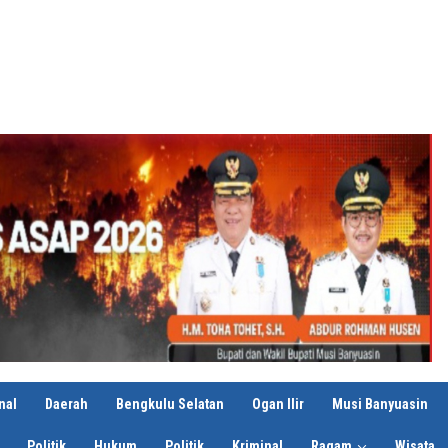
nal
Daerah
Bengkulu Selatan
Ogan Ilir
Musi Banyuasin
Politik
Hukum
Politik
Kriminal
Ragam
Wisata