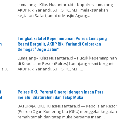
Lumajang – Kilas Nusantara.id – Kapolres Lumajang
AKBP Riki Yariandi, S.H., S.I.K., M.H. melaksanakan
kegiatan Safari Jumat di Masjid Agung…
Tongkat Estafet Kepemimpinan Polres Lumajang
n
Resmi Bergulir, AKBP Riki Yariandi Gelorakan
Semagat “Jogo Jatim”
Lumajang – Kilas Nusantara.id – Pucuk kepemimpinan
di Kepolisian Resor (Polres) Lumajang resmi berganti.
si X
AKBP Riki Yariandi, S.H., S.I.K., M.H….
i
Polres OKU Pererat Sinergi dengan Insan Pers
at
melalui Silaturahmi dan Tatap Muka
BATURAJA, OKU, KilasNusantara.id — Kepolisian Resor
(Polres) Ogan Komering Ulu (OKU) menggelar kegiatan
ramah tamah dan tatap muka bersama insan…