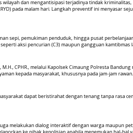
 wilayah dan mengantisipasi terjadinya tindak kriminalita
YD) pada malam hari. Langkah preventif ini menyasar sejumla
anan sepi, pemukiman penduduk, hingga pusat perbelanjaan. 
seperti aksi pencurian (C3) maupun gangguan kamtibmas l
.K., M.H., CPHR., melalui Kapolsek Cimaung Polresta Bandu
yaman kepada masyarakat, khususnya pada jam-jam rawan.
asyarakat dapat beristirahat dengan tenang tanpa rasa cem
n juga melakukan dialog interaktif dengan warga maupun p
laporkan ke pihak kepolisian apabila menemukan hal-hal 