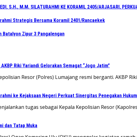
, S.H., M.M. SILATURAHMI KE KORAMIL 2405/ARJASARI, PERK
turahmi Strategis Bersama Koramil 2401/Rancaekek
n Batalyon Zipur 3 Pangalengan
 AKBP Riki Yariandi Gelorakan Semagat “Jogo Jatim”
lisian Resor (Polres) Lumajang resmi berganti. AKBP Riki Yar
turahmi ke Kejaksaan Negeri Perkuat Sinergitas Penegakan Hukum
alankan tugas sebagai Kepala Kepolisian Resor (Kapolres) L
hmi dan Tatap Muka
Polres) Ogan Komering Ulu (OKU) menggelar kegiatan rama