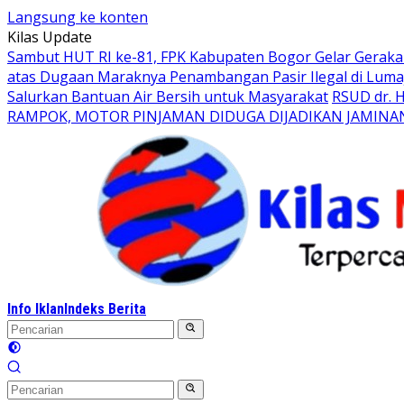
Langsung ke konten
Kilas Update
Sambut HUT RI ke-81, FPK Kabupaten Bogor Gelar Gerak
atas Dugaan Maraknya Penambangan Pasir Ilegal di Luma
Salurkan Bantuan Air Bersih untuk Masyarakat
RSUD dr. 
RAMPOK, MOTOR PINJAMAN DIDUGA DIJADIKAN JAMINA
Info Iklan
Indeks Berita