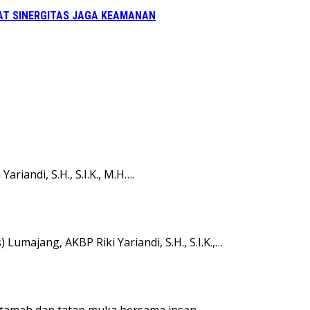
UAT SINERGITAS JAGA KEAMANAN
iandi, S.H., S.I.K., M.H….
umajang, AKBP Riki Yariandi, S.H., S.I.K.,…
h tamah dan tatap muka bersama insan…