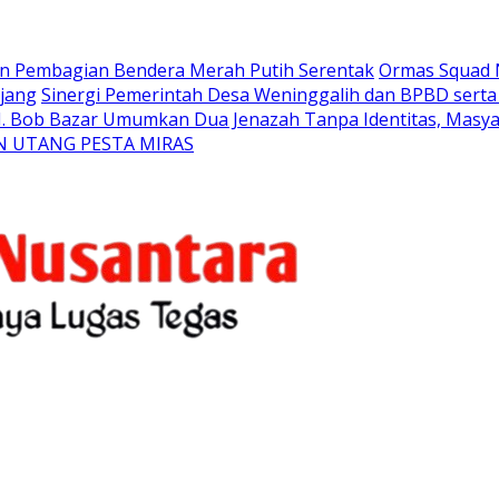
an Pembagian Bendera Merah Putih Serentak
Ormas Squad N
jang
Sinergi Pemerintah Desa Weninggalih dan BPBD sert
H. Bob Bazar Umumkan Dua Jenazah Tanpa Identitas, Masyar
N UTANG PESTA MIRAS