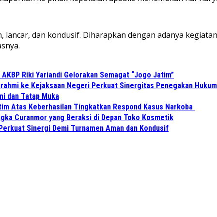
, lancar, dan kondusif. Diharapkan dengan adanya kegiatan
asnya.
 AKBP Riki Yariandi Gelorakan Semagat “Jogo Jatim”
turahmi ke Kejaksaan Negeri Perkuat Sinergitas Penegakan Hukum
hmi dan Tatap Muka
tim Atas Keberhasilan Tingkatkan Respond Kasus Narkoba
gka Curanmor yang Beraksi di Depan Toko Kosmetik
Perkuat Sinergi Demi Turnamen Aman dan Kondusif