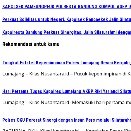
KAPOLSEK PAMEUNGPEUK POLRESTA BANDUNG KOMPOL ASEP DEDI
Perkuat Soliditas untuk Negeri, Kapolsek Rancaekek Jalin Sila
Kapolresta Bandung Perkuat Sinergitas, Jalin Silaturahmi denga
Rekomendasi untuk kamu
Tongkat Estafet Kepemimpinan Polres Lumajang Resmi Bergulir,
Lumajang – Kilas Nusantara.id – Pucuk kepemimpinan di Kepo
Hari Pertama Tugas Kapolres Lumajang AKBP Riki Yariandi Sila
Lumajang – Kilas Nusantara.id -Memasuki hari pertama menj
Polres OKU Pererat Sinergi dengan Insan Pers melalui Silatura
BATURAJA, OKU, KilasNusantara.id — Kepolisian Resor (