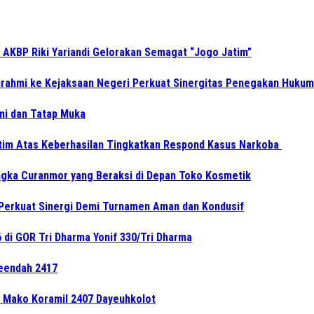
 AKBP Riki Yariandi Gelorakan Semagat “Jogo Jatim”
turahmi ke Kejaksaan Negeri Perkuat Sinergitas Penegakan Hukum
hmi dan Tatap Muka
tim Atas Keberhasilan Tingkatkan Respond Kasus Narkoba
gka Curanmor yang Beraksi di Depan Toko Kosmetik
Perkuat Sinergi Demi Turnamen Aman dan Kondusif
di GOR Tri Dharma Yonif 330/Tri Dharma
leendah 2417
e Mako Koramil 2407 Dayeuhkolot