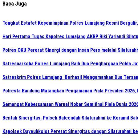
Baca Juga
Tongkat Estafet Kepemimpinan Polres Lumajang Resmi Bergulir,
Hari Pertama Tugas Kapolres Lumajang AKBP Riki Yariandi Sila
Polres OKU Pererat Sinergi dengan Insan Pers melalui Silatura
Satresnarkoba Polres Lumajang Raih Dua Penghargaan Polda Ja
Satreskrim Polres Lumajang Berhasil Mengamankan Dua Tersan
Polresta Bandung Matangkan Pengamanan Piala Presiden 2026, 
Semangat Kebersamaan Warnai Nobar Semifinal Piala Dunia 2026 
Bentuk Sinergitas, Polsek Baleendah Silaturahmi ke Koramil Ba
Kapolsek Dayeuhkolot Pererat Sinergitas dengan Silaturahmi k