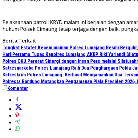
Pelaksanaan patroli KRYD malam ini berjalan dengan aman
hukum Polsek Cimaung tetap terjaga dengan baik, pungk
Berita Terkait
Tongkat Estafet Kepemimpinan Polres Lumajang Resmi Bergulir,
Hari Pertama Tugas Kapolres Lumajang AKBP Riki Yariandi Sila
Polres OKU Pererat Sinergi dengan Insan Pers melalui Silatura
Satresnarkoba Polres Lumajang Raih Dua Penghargaan Polda Ja
Satreskrim Polres Lumajang Berhasil Mengamankan Dua Tersan
Polresta Bandung Matangkan Pengamanan Piala Presiden 2026, 
Komentar