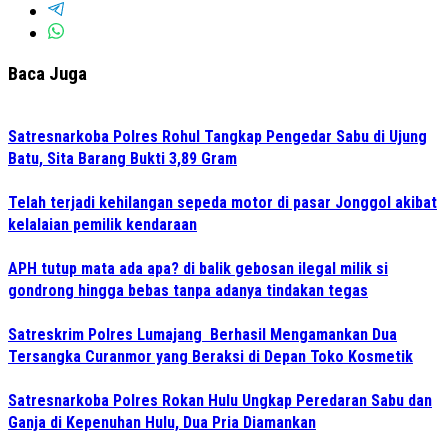
Baca Juga
Satresnarkoba Polres Rohul Tangkap Pengedar Sabu di Ujung
Batu, Sita Barang Bukti 3,89 Gram
Telah terjadi kehilangan sepeda motor di pasar Jonggol akibat
kelalaian pemilik kendaraan
APH tutup mata ada apa? di balik gebosan ilegal milik si
gondrong hingga bebas tanpa adanya tindakan tegas
Satreskrim Polres Lumajang Berhasil Mengamankan Dua
Tersangka Curanmor yang Beraksi di Depan Toko Kosmetik
Satresnarkoba Polres Rokan Hulu Ungkap Peredaran Sabu dan
Ganja di Kepenuhan Hulu, Dua Pria Diamankan