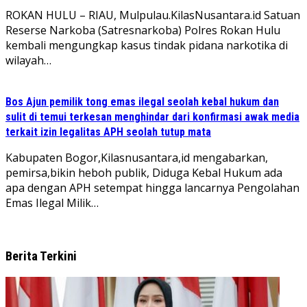
ROKAN HULU – RIAU, Mulpulau.KilasNusantara.id Satuan
Reserse Narkoba (Satresnarkoba) Polres Rokan Hulu
kembali mengungkap kasus tindak pidana narkotika di
wilayah…
Bos Ajun pemilik tong emas ilegal seolah kebal hukum dan
sulit di temui terkesan menghindar dari konfirmasi awak media
terkait izin legalitas APH seolah tutup mata
Kabupaten Bogor,Kilasnusantara,id mengabarkan,
pemirsa,bikin heboh publik, Diduga Kebal Hukum ada
apa dengan APH setempat hingga lancarnya Pengolahan
Emas Ilegal Milik…
Berita Terkini