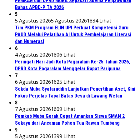
PEMKAB dan DPRD MUBA Sepakati Skema Penjadwalan
Bahas APBD-P TA 2026
5
5 Agustus 2026
5 Agustus 2026
1834 Lihat
Tim PKM Program ELIN UPI Perkuat Kompetensi Guru
PAUD Melalui Pelatihan AI Untuk Pembelajaran Literasi
dan Numerasi
6
4 Agustus 2026
1806 Lihat
Peringati Hari Jadi Kota Pagaralam Ke-25 Tahun 2026,
DPRD Kota Pagaralam Menggelar Rapat Paripurna
7
6 Agustus 2026
1625 Lihat
Sekda Muba Syafaruddin Lanjutkan Penertiban Aset, Kini
Fokus Perjelas Tapal Batas Desa di Lawang Wetan
8
7 Agustus 2026
1609 Lihat
Pemkab Muba Gerak Cepat Amankan Siswa SMAN 2
Sekayu dari Ancaman Pohon Tua Rawan Tumbang
9
5 Agustus 2026
1399 Lihat