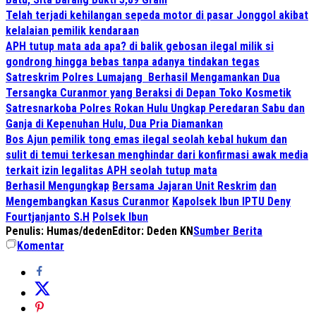
Telah terjadi kehilangan sepeda motor di pasar Jonggol akibat
kelalaian pemilik kendaraan
APH tutup mata ada apa? di balik gebosan ilegal milik si
gondrong hingga bebas tanpa adanya tindakan tegas
Satreskrim Polres Lumajang Berhasil Mengamankan Dua
Tersangka Curanmor yang Beraksi di Depan Toko Kosmetik
Satresnarkoba Polres Rokan Hulu Ungkap Peredaran Sabu dan
Ganja di Kepenuhan Hulu, Dua Pria Diamankan
Bos Ajun pemilik tong emas ilegal seolah kebal hukum dan
sulit di temui terkesan menghindar dari konfirmasi awak media
terkait izin legalitas APH seolah tutup mata
Berhasil Mengungkap
Bersama Jajaran Unit Reskrim
dan
Mengembangkan Kasus Curanmor
Kapolsek Ibun IPTU Deny
Fourtjanjanto S.H
Polsek Ibun
Penulis: Humas/deden
Editor: Deden KN
Sumber Berita
Komentar