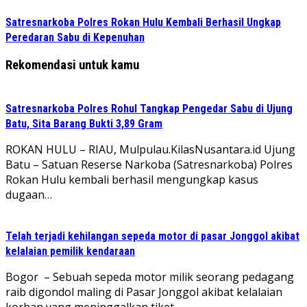
Satresnarkoba Polres Rokan Hulu Kembali Berhasil Ungkap
Peredaran Sabu di Kepenuhan
Rekomendasi untuk kamu
Satresnarkoba Polres Rohul Tangkap Pengedar Sabu di Ujung
Batu, Sita Barang Bukti 3,89 Gram
ROKAN HULU – RIAU, Mulpulau.KilasNusantara.id Ujung
Batu – Satuan Reserse Narkoba (Satresnarkoba) Polres
Rokan Hulu kembali berhasil mengungkap kasus
dugaan…
Telah terjadi kehilangan sepeda motor di pasar Jonggol akibat
kelalaian pemilik kendaraan
Bogor – Sebuah sepeda motor milik seorang pedagang
raib digondol maling di Pasar Jonggol akibat kelalaian
korban yang meninggalkan tiket…