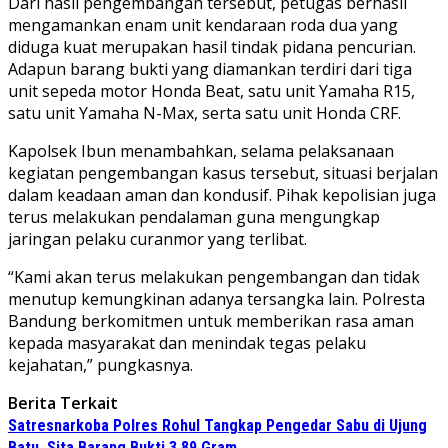
Dari hasil pengembangan tersebut, petugas berhasil
mengamankan enam unit kendaraan roda dua yang
diduga kuat merupakan hasil tindak pidana pencurian.
Adapun barang bukti yang diamankan terdiri dari tiga
unit sepeda motor Honda Beat, satu unit Yamaha R15,
satu unit Yamaha N-Max, serta satu unit Honda CRF.
Kapolsek Ibun menambahkan, selama pelaksanaan
kegiatan pengembangan kasus tersebut, situasi berjalan
dalam keadaan aman dan kondusif. Pihak kepolisian juga
terus melakukan pendalaman guna mengungkap
jaringan pelaku curanmor yang terlibat.
“Kami akan terus melakukan pengembangan dan tidak
menutup kemungkinan adanya tersangka lain. Polresta
Bandung berkomitmen untuk memberikan rasa aman
kepada masyarakat dan menindak tegas pelaku
kejahatan,” pungkasnya.
Berita Terkait
Satresnarkoba Polres Rohul Tangkap Pengedar Sabu di Ujung
Batu, Sita Barang Bukti 3,89 Gram