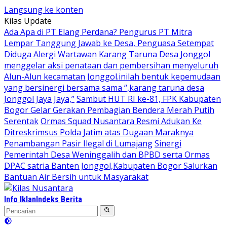
Langsung ke konten
Kilas Update
Ada Apa di PT Elang Perdana? Pengurus PT Mitra
Lempar Tanggung Jawab ke Desa, Penguasa Setempat
Diduga Alergi Wartawan
Karang Taruna Desa Jonggol
menggelar aksi penataan dan pembersihan menyeluruh
Alun-Alun kecamatan Jonggol.inilah bentuk kepemudaan
yang bersinergi bersama sama “,karang taruna desa
Jonggol Jaya Jaya,”
Sambut HUT RI ke-81, FPK Kabupaten
Bogor Gelar Gerakan Pembagian Bendera Merah Putih
Serentak
Ormas Squad Nusantara Resmi Adukan Ke
Ditreskrimsus Polda Jatim atas Dugaan Maraknya
Penambangan Pasir Ilegal di Lumajang
Sinergi
Pemerintah Desa Weninggalih dan BPBD serta Ormas
DPAC satria Banten Jonggol,Kabupaten Bogor Salurkan
Bantuan Air Bersih untuk Masyarakat
Info Iklan
Indeks Berita