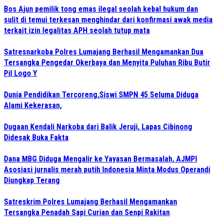
Bos Ajun pemilik tong emas ilegal seolah kebal hukum dan
sulit di temui terkesan menghindar dari konfirmasi awak media
terkait izin legalitas APH seolah tutup mata
Satresnarkoba Polres Lumajang Berhasil Mengamankan Dua
Tersangka Pengedar Okerbaya dan Menyita Puluhan Ribu Butir
Pil Logo Y
Dunia Pendidikan Tercoreng,Siswi SMPN 45 Seluma Diduga
Alami Kekerasan,
Dugaan Kendali Narkoba dari Balik Jeruji, Lapas Cibinong
Didesak Buka Fakta
Dana MBG Diduga Mengalir ke Yayasan Bermasalah, AJMPI
Asosiasi jurnalis merah putih Indonesia Minta Modus Operandi
Diungkap Terang
Satreskrim Polres Lumajang Berhasil Mengamankan
Tersangka Penadah Sapi Curian dan Senpi Rakitan