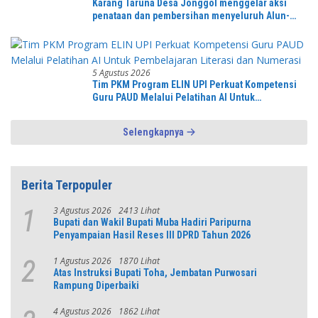
Karang Taruna Desa Jonggol menggelar aksi
penataan dan pembersihan menyeluruh Alun-
Alun kecamatan Jonggol.inilah bentuk
kepemudaan yang bersinergi bersama sama
“,karang taruna desa Jonggol Jaya Jaya,”
5 Agustus 2026
Tim PKM Program ELIN UPI Perkuat Kompetensi
Guru PAUD Melalui Pelatihan AI Untuk
Pembelajaran Literasi dan Numerasi
Selengkapnya
Berita Terpopuler
3 Agustus 2026
2413 Lihat
1
Bupati dan Wakil Bupati Muba Hadiri Paripurna
Penyampaian Hasil Reses III DPRD Tahun 2026
1 Agustus 2026
1870 Lihat
2
Atas Instruksi Bupati Toha, Jembatan Purwosari
Rampung Diperbaiki
4 Agustus 2026
1862 Lihat