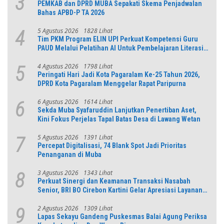
3
PEMKAB dan DPRD MUBA Sepakati Skema Penjadwalan
Bahas APBD-P TA 2026
5 Agustus 2026
1828 Lihat
4
Tim PKM Program ELIN UPI Perkuat Kompetensi Guru
PAUD Melalui Pelatihan AI Untuk Pembelajaran Literasi
dan Numerasi
4 Agustus 2026
1798 Lihat
5
Peringati Hari Jadi Kota Pagaralam Ke-25 Tahun 2026,
DPRD Kota Pagaralam Menggelar Rapat Paripurna
6 Agustus 2026
1614 Lihat
6
Sekda Muba Syafaruddin Lanjutkan Penertiban Aset,
Kini Fokus Perjelas Tapal Batas Desa di Lawang Wetan
5 Agustus 2026
1391 Lihat
7
Percepat Digitalisasi, 74 Blank Spot Jadi Prioritas
Penanganan di Muba
3 Agustus 2026
1343 Lihat
8
Perkuat Sinergi dan Keamanan Transaksi Nasabah
Senior, BRI BO Cirebon Kartini Gelar Apresiasi Layanan
Pensiunan
2 Agustus 2026
1309 Lihat
9
Lapas Sekayu Gandeng Puskesmas Balai Agung Periksa