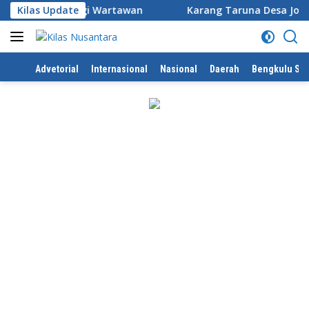
Langsung
duga Alergi Wartawan
Kilas Update
Karang Taruna Desa Jonggol men
ke
konten
Home
Advetorial
Internasional
Nasional
Daerah
Bengkulu Sel