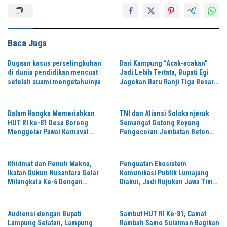
Baca Juga
Dugaan kasus perselingkuhan
Dari Kampung “Acak-acakan”
di dunia pendidikan mencuat
Jadi Lebih Tertata, Bupati Egi
setelah suami mengetahuinya
Jagokan Baru Ranji Tiga Besar
Desa Helau
Dalam Rangka Memeriahkan
TNI dan Aliansi Solokanjeruk
HUT RI ke-81 Desa Boreng
Semangat Gotong Royong
Menggelar Pawai Karnaval
Pengecoran Jembatan Beton
Dengan Begitu Meriah dan
Garuda Perintis
Spektakuler
Khidmat dan Penuh Makna,
Penguatan Ekosistem
Ikatan Dukun Nusantara Gelar
Komunikasi Publik Lumajang
Milangkala Ke-6 Dengan
Diakui, Jadi Rujukan Jawa Timur
Semangat “Duduk Tekun Hidup
hingga Daerah Lain
Rukun”
Audiensi dengan Bupati
Sambut HUT RI Ke-81, Camat
Lampung Selatan, Lampung
Rambah Samo Sulaiman Bagikan