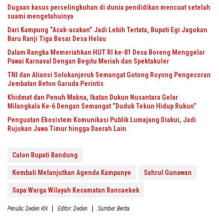
Dugaan kasus perselingkuhan di dunia pendidikan mencuat setelah
suami mengetahuinya
Dari Kampung “Acak-acakan” Jadi Lebih Tertata, Bupati Egi Jagokan
Baru Ranji Tiga Besar Desa Helau
Dalam Rangka Memeriahkan HUT RI ke-81 Desa Boreng Menggelar
Pawai Karnaval Dengan Begitu Meriah dan Spektakuler
TNI dan Aliansi Solokanjeruk Semangat Gotong Royong Pengecoran
Jembatan Beton Garuda Perintis
Khidmat dan Penuh Makna, Ikatan Dukun Nusantara Gelar
Milangkala Ke-6 Dengan Semangat “Duduk Tekun Hidup Rukun”
Penguatan Ekosistem Komunikasi Publik Lumajang Diakui, Jadi
Rujukan Jawa Timur hingga Daerah Lain
Calon Bupati Bandung
Kembali Melanjutkan Agenda Kampanye
Sahrul Gunawan
Sapa Warga Wilayah Kecamatan Rancaekek
Penulis: Deden KN
Editor: Deden
Sumber Berita