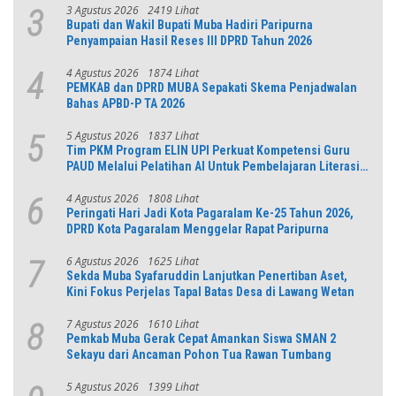
3 Agustus 2026
2419 Lihat
3
Bupati dan Wakil Bupati Muba Hadiri Paripurna
Penyampaian Hasil Reses III DPRD Tahun 2026
4 Agustus 2026
1874 Lihat
4
PEMKAB dan DPRD MUBA Sepakati Skema Penjadwalan
Bahas APBD-P TA 2026
5 Agustus 2026
1837 Lihat
5
Tim PKM Program ELIN UPI Perkuat Kompetensi Guru
PAUD Melalui Pelatihan AI Untuk Pembelajaran Literasi
dan Numerasi
4 Agustus 2026
1808 Lihat
6
Peringati Hari Jadi Kota Pagaralam Ke-25 Tahun 2026,
DPRD Kota Pagaralam Menggelar Rapat Paripurna
6 Agustus 2026
1625 Lihat
7
Sekda Muba Syafaruddin Lanjutkan Penertiban Aset,
Kini Fokus Perjelas Tapal Batas Desa di Lawang Wetan
7 Agustus 2026
1610 Lihat
8
Pemkab Muba Gerak Cepat Amankan Siswa SMAN 2
Sekayu dari Ancaman Pohon Tua Rawan Tumbang
5 Agustus 2026
1399 Lihat