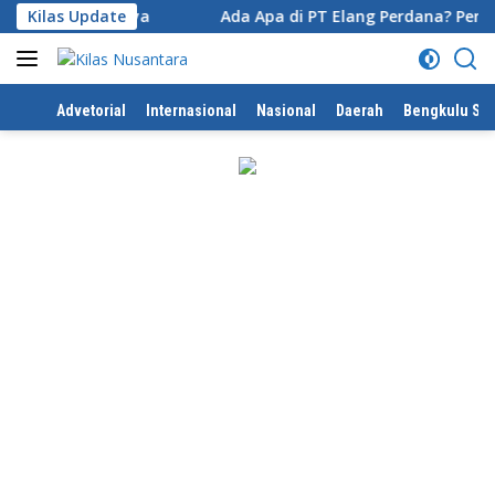
Langsung
etahuinya
Kilas Update
Ada Apa di PT Elang Perdana? Pengurus PT 
ke
konten
Home
Advetorial
Internasional
Nasional
Daerah
Bengkulu Sel