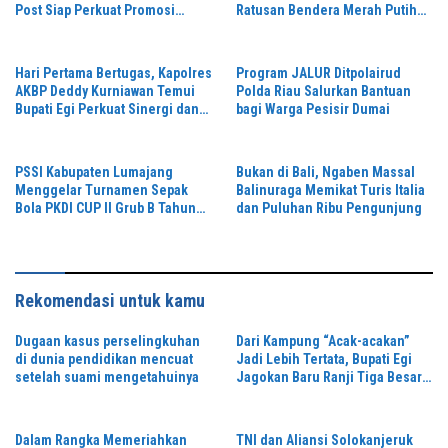
Post Siap Perkuat Promosi
Ratusan Bendera Merah Putih
Digital dan Pariwisata
ke Warga
Hari Pertama Bertugas, Kapolres
Program JALUR Ditpolairud
AKBP Deddy Kurniawan Temui
Polda Riau Salurkan Bantuan
Bupati Egi Perkuat Sinergi dan
bagi Warga Pesisir Dumai
Kamtibmas Lampung Selatan
PSSI Kabupaten Lumajang
Bukan di Bali, Ngaben Massal
Menggelar Turnamen Sepak
Balinuraga Memikat Turis Italia
Bola PKDI CUP II Grub B Tahun
dan Puluhan Ribu Pengunjung
2026 di Stadion Semeru
Rekomendasi untuk kamu
Dugaan kasus perselingkuhan
Dari Kampung “Acak-acakan”
di dunia pendidikan mencuat
Jadi Lebih Tertata, Bupati Egi
setelah suami mengetahuinya
Jagokan Baru Ranji Tiga Besar
Desa Helau
Dalam Rangka Memeriahkan
TNI dan Aliansi Solokanjeruk