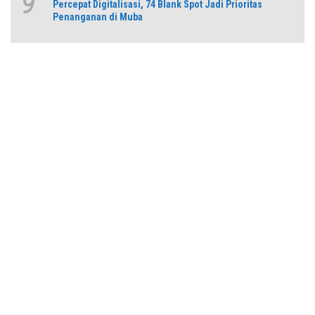
9
Percepat Digitalisasi, 74 Blank Spot Jadi Prioritas
Penanganan di Muba