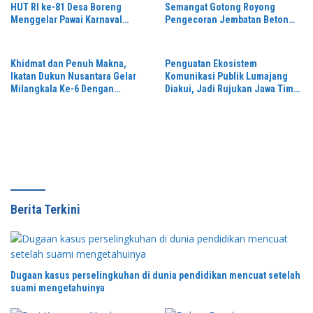
HUT RI ke-81 Desa Boreng
Semangat Gotong Royong
Menggelar Pawai Karnaval
Pengecoran Jembatan Beton
Dengan Begitu Meriah dan
Garuda Perintis
Spektakuler
Khidmat dan Penuh Makna,
Penguatan Ekosistem
Ikatan Dukun Nusantara Gelar
Komunikasi Publik Lumajang
Milangkala Ke-6 Dengan
Diakui, Jadi Rujukan Jawa Timur
Semangat “Duduk Tekun Hidup
hingga Daerah Lain
Rukun”
Berita Terkini
Dugaan kasus perselingkuhan di dunia pendidikan mencuat setelah
suami mengetahuinya