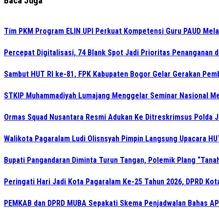
Baca Juga
Tim PKM Program ELIN UPI Perkuat Kompetensi Guru PAUD Melalu
Percepat Digitalisasi, 74 Blank Spot Jadi Prioritas Penanganan 
Sambut HUT RI ke-81, FPK Kabupaten Bogor Gelar Gerakan Pem
STKIP Muhammadiyah Lumajang Menggelar Seminar Nasional Men
Ormas Squad Nusantara Resmi Adukan Ke Ditreskrimsus Polda J
Walikota Pagaralam Ludi Olisnsyah Pimpin Langsung Upacara H
Bupati Pangandaran Diminta Turun Tangan, Polemik Plang “Tanah 
Peringati Hari Jadi Kota Pagaralam Ke-25 Tahun 2026, DPRD Ko
PEMKAB dan DPRD MUBA Sepakati Skema Penjadwalan Bahas AP