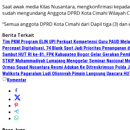
Saat awak media Kilas Nusantara, mengkonfirmasi kepada
sudah mengundang Anggota DPRD Kota Cimahi Wilayah Ci
“Semua anggota DPRD Kota Cimahi dari Dapil tiga (3) dan e
Berita Terkait
Tim PKM Program ELIN UPI Perkuat Kompetensi Guru PAUD Melalu
Percepat Digitalisasi, 74 Blank Spot Jadi Prioritas Penanganan 
Sambut HUT RI ke-81, FPK Kabupaten Bogor Gelar Gerakan Pem
STKIP Muhammadiyah Lumajang Menggelar Seminar Nasional Men
Ormas Squad Nusantara Resmi Adukan Ke Ditreskrimsus Polda J
Walikota Pagaralam Ludi Olisnsyah Pimpin Langsung Upacara H
Komentar