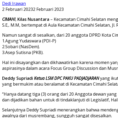
Dedi Irawan
2 Februari 2023
2 Februari 2023
CIMAHI
,
Kilas Nusantara
– Kecamatan Cimahi Selatan mengg
S.E,. M.M, bertempat di Aula Kecamatan Cimahi Selatan, Jl.
Namun sangat di sesalkan, dari 20 anggota DPRD Kota Cima
1.Agung Yudaswara (PDI-P)
2.Sobari (NasDem).
3.Asep Sutisna (PKB).
Hal ini disayangkan dan dikhawatirkan karena momen yan
aspirasinya dalam acara Focus Group Discussion dan Mu
Deddy Supriadi
Ketua LSM DPC PAKU PADJADJARAN
yang iku
yang bermukim atau beralamat di Kecamatan Cimahi Selat
“Hanya datang tiga (3) orang dari 20 Anggota dewan yang 
dan dijadikan bahan untuk di tindaklanjuti di Legislatif, H
Selanjutnya Deddy Supriadi menerangkan bahwa mendenga
awalnya dari musrembang, sungguh sangat disesalkan.