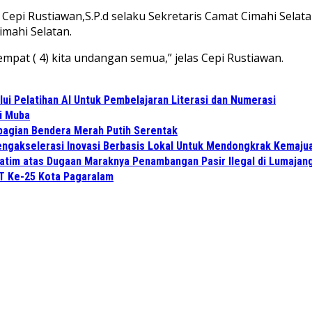
 Cepi Rustiawan,S.P.d selaku Sekretaris Camat Cimahi Sel
mahi Selatan.
mpat ( 4) kita undangan semua,” jelas Cepi Rustiawan.
i Pelatihan AI Untuk Pembelajaran Literasi dan Numerasi
di Muba
bagian Bendera Merah Putih Serentak
gakselerasi Inovasi Berbasis Lokal Untuk Mendongkrak Kemajua
atim atas Dugaan Maraknya Penambangan Pasir Ilegal di Lumajan
UT Ke-25 Kota Pagaralam