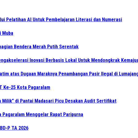
i Pelatihan AI Untuk Pembelajaran Literasi dan Numerasi
di Muba
bagian Bendera Merah Putih Serentak
gakselerasi Inovasi Berbasis Lokal Untuk Mendongkrak Kemajua
atim atas Dugaan Maraknya Penambangan Pasir Ilegal di Lumajan
UT Ke-25 Kota Pagaralam
Milik” di Pantai Madasari Picu Desakan Audit Sertifikat
ta Pagaralam Menggelar Rapat Paripurna
BD-P TA 2026