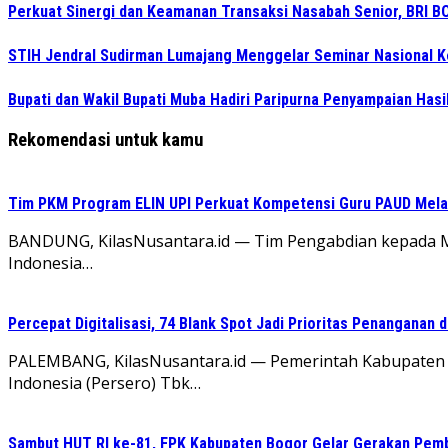
Perkuat Sinergi dan Keamanan Transaksi Nasabah Senior, BRI BO
STIH Jendral Sudirman Lumajang Menggelar Seminar Nasional 
Bupati dan Wakil Bupati Muba Hadiri Paripurna Penyampaian Hasi
Rekomendasi untuk kamu
Tim PKM Program ELIN UPI Perkuat Kompetensi Guru PAUD Melalu
BANDUNG, KilasNusantara.id — Tim Pengabdian kepada Mas
Indonesia…
Percepat Digitalisasi, 74 Blank Spot Jadi Prioritas Penanganan 
PALEMBANG, KilasNusantara.id — Pemerintah Kabupaten
Indonesia (Persero) Tbk…
Sambut HUT RI ke-81, FPK Kabupaten Bogor Gelar Gerakan Pem