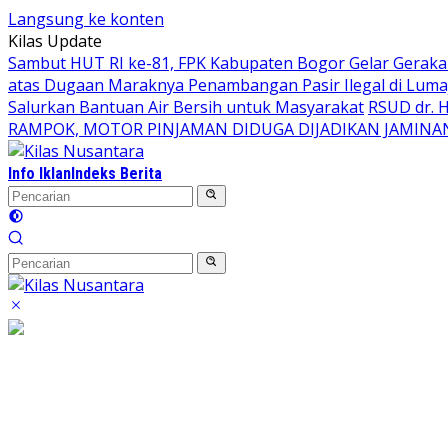
Langsung ke konten
Kilas Update
Sambut HUT RI ke-81, FPK Kabupaten Bogor Gelar Gerak
atas Dugaan Maraknya Penambangan Pasir Ilegal di Luma
Salurkan Bantuan Air Bersih untuk Masyarakat
RSUD dr. 
RAMPOK, MOTOR PINJAMAN DIDUGA DIJADIKAN JAMINA
Info Iklan
Indeks Berita