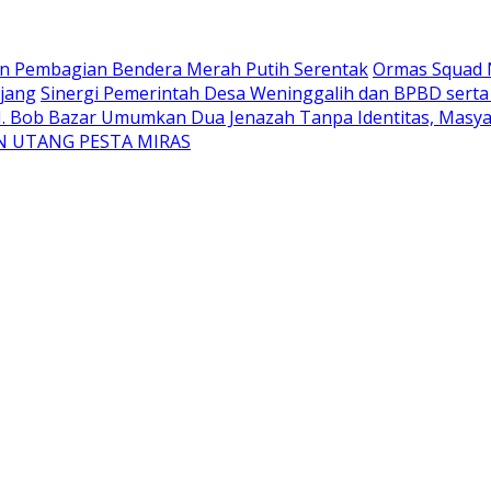
an Pembagian Bendera Merah Putih Serentak
Ormas Squad N
jang
Sinergi Pemerintah Desa Weninggalih dan BPBD sert
H. Bob Bazar Umumkan Dua Jenazah Tanpa Identitas, Masyar
N UTANG PESTA MIRAS