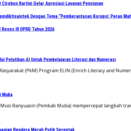
 Cirebon Kartini Gelar Apresiasi Layanan Pensiunan
Kemdiktisaintek Dengan Tema “Pemberantasan Korupsi: Peran M
l Reses III DPRD Tahun 2026
i Pelatihan AI Untuk Pembelajaran Literasi dan Numerasi
yarakat (PkM) Program ELIN (Enrich Literacy and Numerac
di Muba
 Musi Banyuasin (Pemkab Muba) mempercepat langkah tra
bagian Bendera Merah Putih Serentak