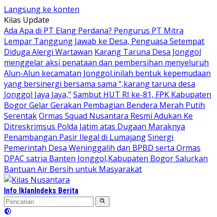
Langsung ke konten
Kilas Update
Ada Apa di PT Elang Perdana? Pengurus PT Mitra
Lempar Tanggung Jawab ke Desa, Penguasa Setempat
Diduga Alergi Wartawan
Karang Taruna Desa Jonggol
menggelar aksi penataan dan pembersihan menyeluruh
Alun-Alun kecamatan Jonggol.inilah bentuk kepemudaan
yang bersinergi bersama sama “,karang taruna desa
Jonggol Jaya Jaya,”
Sambut HUT RI ke-81, FPK Kabupaten
Bogor Gelar Gerakan Pembagian Bendera Merah Putih
Serentak
Ormas Squad Nusantara Resmi Adukan Ke
Ditreskrimsus Polda Jatim atas Dugaan Maraknya
Penambangan Pasir Ilegal di Lumajang
Sinergi
Pemerintah Desa Weninggalih dan BPBD serta Ormas
DPAC satria Banten Jonggol,Kabupaten Bogor Salurkan
Bantuan Air Bersih untuk Masyarakat
Info Iklan
Indeks Berita