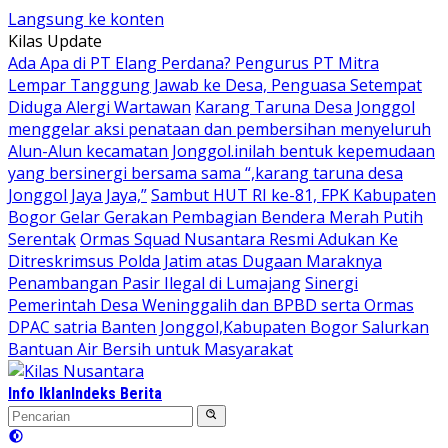
Langsung ke konten
Kilas Update
Ada Apa di PT Elang Perdana? Pengurus PT Mitra
Lempar Tanggung Jawab ke Desa, Penguasa Setempat
Diduga Alergi Wartawan
Karang Taruna Desa Jonggol
menggelar aksi penataan dan pembersihan menyeluruh
Alun-Alun kecamatan Jonggol.inilah bentuk kepemudaan
yang bersinergi bersama sama “,karang taruna desa
Jonggol Jaya Jaya,”
Sambut HUT RI ke-81, FPK Kabupaten
Bogor Gelar Gerakan Pembagian Bendera Merah Putih
Serentak
Ormas Squad Nusantara Resmi Adukan Ke
Ditreskrimsus Polda Jatim atas Dugaan Maraknya
Penambangan Pasir Ilegal di Lumajang
Sinergi
Pemerintah Desa Weninggalih dan BPBD serta Ormas
DPAC satria Banten Jonggol,Kabupaten Bogor Salurkan
Bantuan Air Bersih untuk Masyarakat
Info Iklan
Indeks Berita