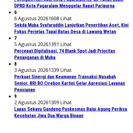
DPRD Kota Pagaralam Menggelar Rapat Paripurna
6
6 Agustus 2026
1608 Lihat
Sekda Muba Syafaruddin Lanjutkan Penertiban Aset, Kini
Fokus Perjelas Tapal Batas Desa di Lawang Wetan
7
5 Agustus 2026
1391 Lihat
Percepat Digitalisasi, 74 Blank Spot Jadi Prioritas
Penanganan di Muba
8
3 Agustus 2026
1339 Lihat
Perkuat Sinergi dan Keamanan Transaksi Nasabah
Senior, BRI BO Cirebon Kartini Gelar Apresiasi Layanan
Pensiunan
9
2 Agustus 2026
1309 Lihat
Lapas Sekayu Gandeng Puskesmas Balai Agung Periksa
Kesehatan Jiwa Dua Warga Binaan