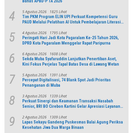
Bahas APBD-P TA 2026
5 Agustus 2026
1825 Lihat
4
Tim PKM Program ELIN UPI Perkuat Kompetensi Guru
PAUD Melalui Pelatihan AI Untuk Pembelajaran Literasi
dan Numerasi
4 Agustus 2026
1795 Lihat
5
Peringati Hari Jadi Kota Pagaralam Ke-25 Tahun 2026,
DPRD Kota Pagaralam Menggelar Rapat Paripurna
6 Agustus 2026
1608 Lihat
6
Sekda Muba Syafaruddin Lanjutkan Penertiban Aset,
Kini Fokus Perjelas Tapal Batas Desa di Lawang Wetan
5 Agustus 2026
1391 Lihat
7
Percepat Digitalisasi, 74 Blank Spot Jadi Prioritas
Penanganan di Muba
3 Agustus 2026
1339 Lihat
8
Perkuat Sinergi dan Keamanan Transaksi Nasabah
Senior, BRI BO Cirebon Kartini Gelar Apresiasi Layanan
Pensiunan
2 Agustus 2026
1309 Lihat
9
Lapas Sekayu Gandeng Puskesmas Balai Agung Periksa
Kesehatan Jiwa Dua Warga Binaan