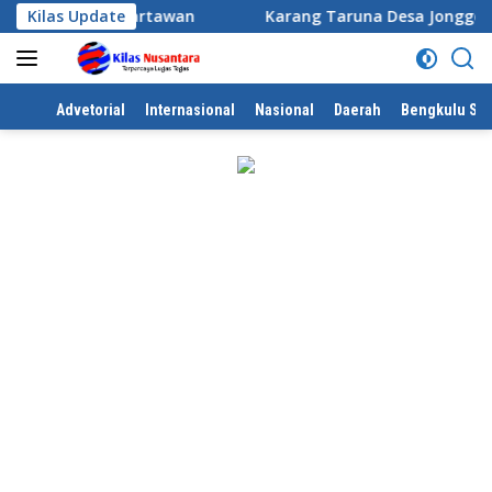
Langsung
 Alergi Wartawan
Kilas Update
Karang Taruna Desa Jonggol menggel
ke
konten
Home
Advetorial
Internasional
Nasional
Daerah
Bengkulu Sel