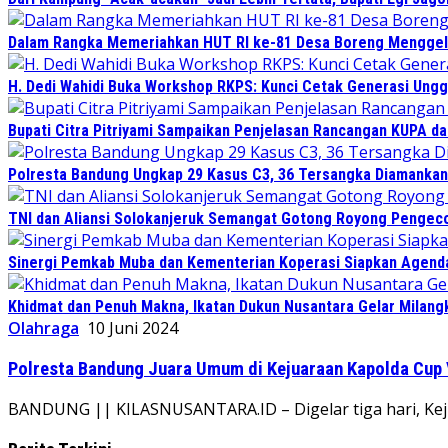
Dalam Rangka Memeriahkan HUT RI ke-81 Desa Boreng Menggela
H. Dedi Wahidi Buka Workshop RKPS: Kunci Cetak Generasi Ungg
Bupati Citra Pitriyami Sampaikan Penjelasan Rancangan KUPA d
Polresta Bandung Ungkap 29 Kasus C3, 36 Tersangka Diamankan 
TNI dan Aliansi Solokanjeruk Semangat Gotong Royong Pengeco
Sinergi Pemkab Muba dan Kementerian Koperasi Siapkan Agenda 
Khidmat dan Penuh Makna, Ikatan Dukun Nusantara Gelar Milan
Olahraga
10 Juni 2024
Polresta Bandung Juara Umum di Kejuaraan Kapolda Cup 
BANDUNG || KILASNUSANTARA.ID – Digelar tiga hari, Kejua