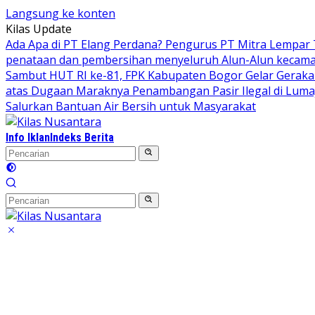
Langsung ke konten
Kilas Update
Ada Apa di PT Elang Perdana? Pengurus PT Mitra Lempar
penataan dan pembersihan menyeluruh Alun-Alun kecamata
Sambut HUT RI ke-81, FPK Kabupaten Bogor Gelar Gerak
atas Dugaan Maraknya Penambangan Pasir Ilegal di Luma
Salurkan Bantuan Air Bersih untuk Masyarakat
Info Iklan
Indeks Berita