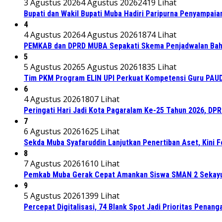
3 Agustus 2026
4 Agustus 2026
2419 Lihat
Bupati dan Wakil Bupati Muba Hadiri Paripurna Penyampaia
4
4 Agustus 2026
4 Agustus 2026
1874 Lihat
PEMKAB dan DPRD MUBA Sepakati Skema Penjadwalan Bah
5
5 Agustus 2026
5 Agustus 2026
1835 Lihat
Tim PKM Program ELIN UPI Perkuat Kompetensi Guru PAUD M
6
4 Agustus 2026
1807 Lihat
Peringati Hari Jadi Kota Pagaralam Ke-25 Tahun 2026, DP
7
6 Agustus 2026
1625 Lihat
Sekda Muba Syafaruddin Lanjutkan Penertiban Aset, Kini 
8
7 Agustus 2026
1610 Lihat
Pemkab Muba Gerak Cepat Amankan Siswa SMAN 2 Sekayu
9
5 Agustus 2026
1399 Lihat
Percepat Digitalisasi, 74 Blank Spot Jadi Prioritas Penan