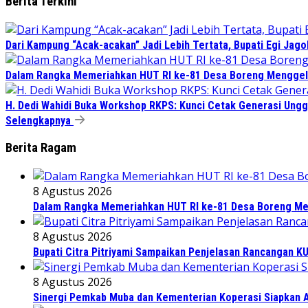
Berita Terkini
Dari Kampung “Acak-acakan” Jadi Lebih Tertata, Bupati Egi Jago
Dalam Rangka Memeriahkan HUT RI ke-81 Desa Boreng Menggela
H. Dedi Wahidi Buka Workshop RKPS: Kunci Cetak Generasi Ungg
Selengkapnya
Berita Ragam
8 Agustus 2026
Dalam Rangka Memeriahkan HUT RI ke-81 Desa Boreng Men
8 Agustus 2026
Bupati Citra Pitriyami Sampaikan Penjelasan Rancangan 
8 Agustus 2026
Sinergi Pemkab Muba dan Kementerian Koperasi Siapkan Ag