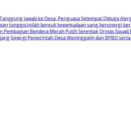
 Tanggung Jawab ke Desa, Penguasa Setempat Diduga Aler
n Jonggol.inilah bentuk kepemudaan yang bersinergi bers
an Pembagian Bendera Merah Putih Serentak
Ormas Squad N
jang
Sinergi Pemerintah Desa Weninggalih dan BPBD sert