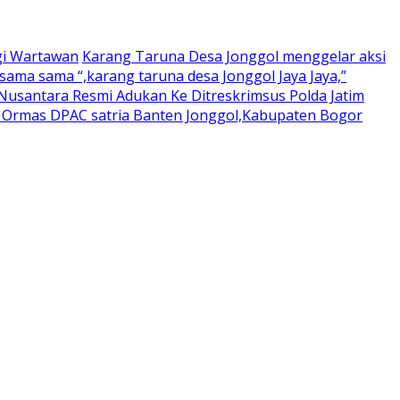
gi Wartawan
Karang Taruna Desa Jonggol menggelar aksi
ama sama “,karang taruna desa Jonggol Jaya Jaya,”
usantara Resmi Adukan Ke Ditreskrimsus Polda Jatim
a Ormas DPAC satria Banten Jonggol,Kabupaten Bogor