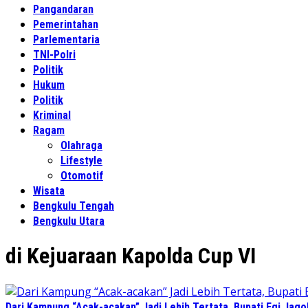
Pangandaran
Pemerintahan
Parlementaria
TNI-Polri
Politik
Hukum
Politik
Kriminal
Ragam
Olahraga
Lifestyle
Otomotif
Wisata
Bengkulu Tengah
Bengkulu Utara
di Kejuaraan Kapolda Cup VI
Dari Kampung “Acak-acakan” Jadi Lebih Tertata, Bupati Egi Jago