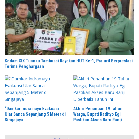
Kodam XIX Tuanku Tambusai Rayakan HUT Ke-1, Prajurit Berprestasi
Terima Penghargaan
“Damkar Indramayu Evakuasi
Akhiri Penantian 19 Tahun
Ular Sanca Sepanjang 5 Meter di
Warga, Bupati Radityo Egi
Singajaya
Pastikan Akses Baru Ranji
Diperbaiki Tahun Ini