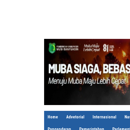
Home
Advetorial
Internasional
Na
Pangandaran
Pemerintahan
Parlement