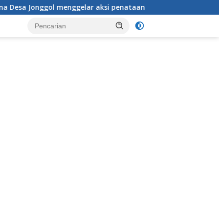
elar aksi penataan dan pembersihan menyeluruh Alun-Alun kec