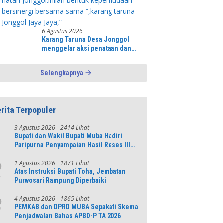
6 Agustus 2026
Karang Taruna Desa Jonggol
menggelar aksi penataan dan
pembersihan menyeluruh Alun-
Alun kecamatan Jonggol.inilah
Selengkapnya
bentuk kepemudaan yang
bersinergi bersama sama “,karang
taruna desa Jonggol Jaya Jaya,”
rita Terpopuler
3 Agustus 2026
2414 Lihat
1
Bupati dan Wakil Bupati Muba Hadiri
Paripurna Penyampaian Hasil Reses III
DPRD Tahun 2026
1 Agustus 2026
1871 Lihat
2
Atas Instruksi Bupati Toha, Jembatan
Purwosari Rampung Diperbaiki
4 Agustus 2026
1865 Lihat
3
PEMKAB dan DPRD MUBA Sepakati Skema
Penjadwalan Bahas APBD-P TA 2026