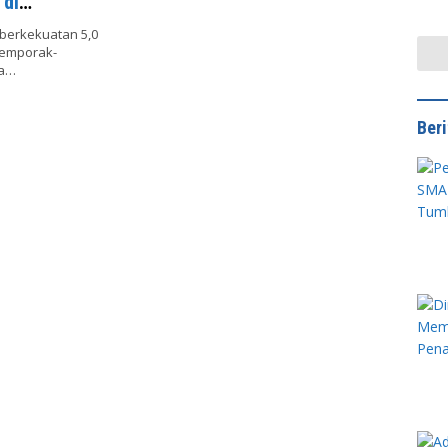
di
Jaga
berkekuatan 5,0
memporak-
ya…
Ber