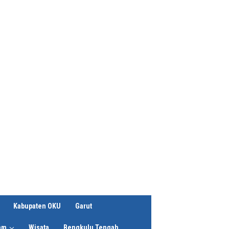
Kabupaten OKU
Garut
am
Wisata
Bengkulu Tengah