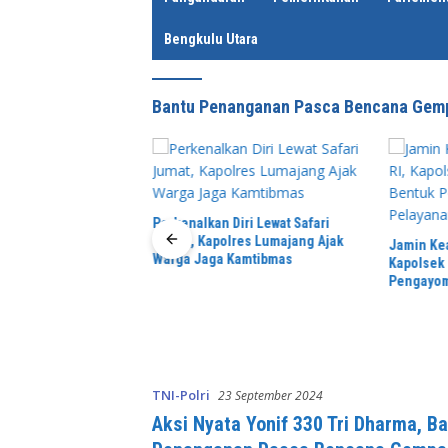
Bengkulu Utara
Bantu Penanganan Pasca Bencana Gem
Perkenalkan Diri Lewat Safari
Jumat, Kapolres Lumajang Ajak
Gerak Cepat
Jamin Ke
Warga Jaga Kamtibmas
wa SMAN 2 Sekayu
Kapolsek
 Pohon Tua Rawan
Pengayom
Warga
TNI-Polri
23 September 2024
Aksi Nyata Yonif 330 Tri Dharma, B