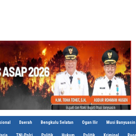
sional
Daerah
Bengkulu Selatan
Ogan Ilir
Musi Banyuasin
aria
TNI-Polri
Politik
Hukum
Politik
Kriminal
Rag