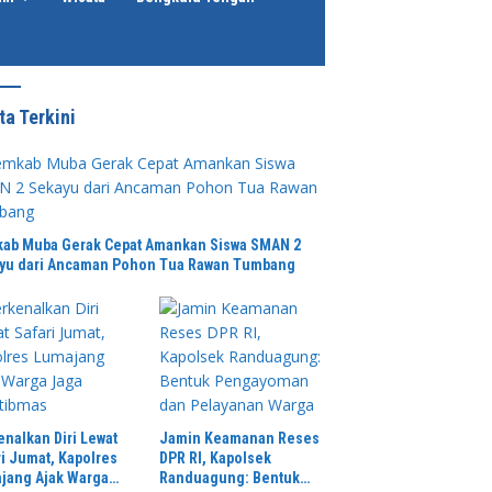
ta Terkini
ab Muba Gerak Cepat Amankan Siswa SMAN 2
yu dari Ancaman Pohon Tua Rawan Tumbang
La
Wa
tur RSUD Dr Haryoto
Op
ang Memberikan Klarifikasi
Ketua DPD LSM DPPNI Provinsi
it Kronologi Penanganan
Bengkulu Tuding Pengelolaan
n yang Viral di Medsos
Kantin SMAN 4 Diduga Langgar
Aturan & Jadikan Fasilitas
Pendidikan Lahan Cari Untung,
enalkan Diri Lewat
Jamin Keamanan Reses
ri Jumat, Kapolres
DPR RI, Kapolsek
jang Ajak Warga
Randuagung: Bentuk