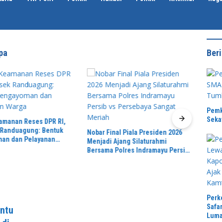
pa
Beri
Pemk
Seka
amanan Reses DPR RI,
 Randuagung: Bentuk
Nobar Final Piala Presiden 2026
Direk
an dan Pelayanan
Menjadi Ajang Silaturahmi
Lumaj
Bersama Polres Indramayu Persib
Terka
vs Persebaya Sangat Meriah
Pasie
Perk
Safa
antu
Luma