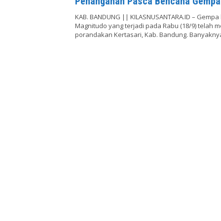
Penanganan Pasca Bencana Gempa 
Kertasari
KAB. BANDUNG || KILASNUSANTARA.ID – Gempa 
Magnitudo yang terjadi pada Rabu (18/9) telah 
porandakan Kertasari, Kab. Bandung. Banyakn