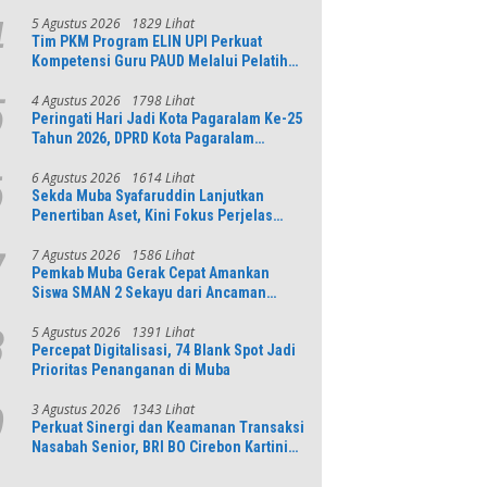
5 Agustus 2026
1829 Lihat
4
Tim PKM Program ELIN UPI Perkuat
Kompetensi Guru PAUD Melalui Pelatihan
AI Untuk Pembelajaran Literasi dan
Numerasi
4 Agustus 2026
1798 Lihat
5
Peringati Hari Jadi Kota Pagaralam Ke-25
Tahun 2026, DPRD Kota Pagaralam
Menggelar Rapat Paripurna
6 Agustus 2026
1614 Lihat
6
Sekda Muba Syafaruddin Lanjutkan
Penertiban Aset, Kini Fokus Perjelas
Tapal Batas Desa di Lawang Wetan
7 Agustus 2026
1586 Lihat
7
Pemkab Muba Gerak Cepat Amankan
Siswa SMAN 2 Sekayu dari Ancaman
Pohon Tua Rawan Tumbang
5 Agustus 2026
1391 Lihat
8
Percepat Digitalisasi, 74 Blank Spot Jadi
Prioritas Penanganan di Muba
3 Agustus 2026
1343 Lihat
9
Perkuat Sinergi dan Keamanan Transaksi
Nasabah Senior, BRI BO Cirebon Kartini
Gelar Apresiasi Layanan Pensiunan