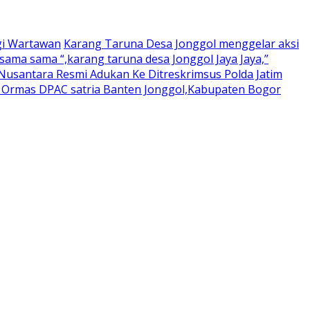
gi Wartawan
Karang Taruna Desa Jonggol menggelar aksi
ama sama “,karang taruna desa Jonggol Jaya Jaya,”
usantara Resmi Adukan Ke Ditreskrimsus Polda Jatim
a Ormas DPAC satria Banten Jonggol,Kabupaten Bogor