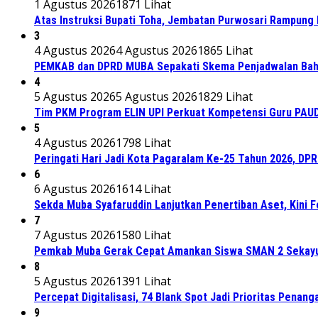
1 Agustus 2026
1871 Lihat
Atas Instruksi Bupati Toha, Jembatan Purwosari Rampung 
3
4 Agustus 2026
4 Agustus 2026
1865 Lihat
PEMKAB dan DPRD MUBA Sepakati Skema Penjadwalan Bah
4
5 Agustus 2026
5 Agustus 2026
1829 Lihat
Tim PKM Program ELIN UPI Perkuat Kompetensi Guru PAUD M
5
4 Agustus 2026
1798 Lihat
Peringati Hari Jadi Kota Pagaralam Ke-25 Tahun 2026, DP
6
6 Agustus 2026
1614 Lihat
Sekda Muba Syafaruddin Lanjutkan Penertiban Aset, Kini 
7
7 Agustus 2026
1580 Lihat
Pemkab Muba Gerak Cepat Amankan Siswa SMAN 2 Sekayu
8
5 Agustus 2026
1391 Lihat
Percepat Digitalisasi, 74 Blank Spot Jadi Prioritas Penan
9