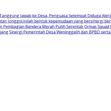
 Tanggung Jawab ke Desa, Penguasa Setempat Diduga Aler
n Jonggol.inilah bentuk kepemudaan yang bersinergi bers
an Pembagian Bendera Merah Putih Serentak
Ormas Squad N
jang
Sinergi Pemerintah Desa Weninggalih dan BPBD sert