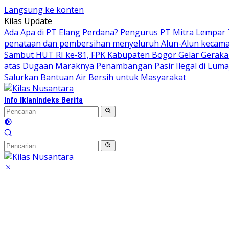
Langsung ke konten
Kilas Update
Ada Apa di PT Elang Perdana? Pengurus PT Mitra Lempar
penataan dan pembersihan menyeluruh Alun-Alun kecamata
Sambut HUT RI ke-81, FPK Kabupaten Bogor Gelar Gerak
atas Dugaan Maraknya Penambangan Pasir Ilegal di Luma
Salurkan Bantuan Air Bersih untuk Masyarakat
Info Iklan
Indeks Berita