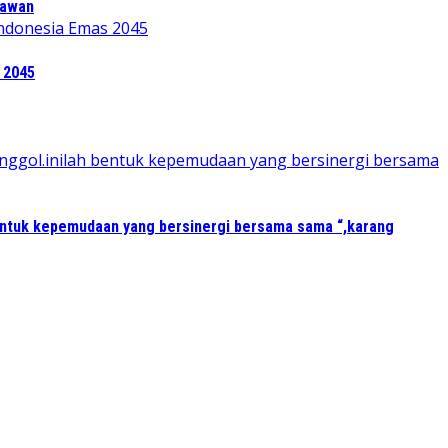
tawan
 2045
entuk kepemudaan yang bersinergi bersama sama “,karang