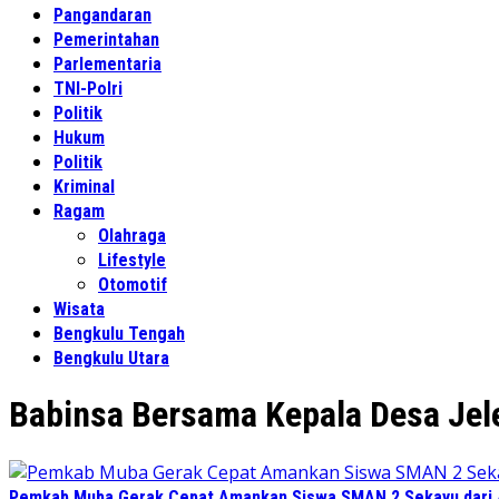
Pangandaran
Pemerintahan
Parlementaria
TNI-Polri
Politik
Hukum
Politik
Kriminal
Ragam
Olahraga
Lifestyle
Otomotif
Wisata
Bengkulu Tengah
Bengkulu Utara
Babinsa Bersama Kepala Desa Jel
Pemkab Muba Gerak Cepat Amankan Siswa SMAN 2 Sekayu dari