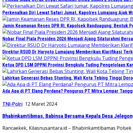
Perkenalkan Diri Lewat Safari Jumat, Kapolres Lumajang Ajak 
Jamin Keamanan Reses DPR RI, Kapolsek Randuagung: Bentuk 
Nobar Final Piala Presiden 2026 Menjadi Ajang Silaturahmi Ber
Direktur RSUD Dr Haryoto Lumajang Memberikan Klarifikasi Terk
Ketua DPD LSM DPPNI Provinsi Bengkulu Tuding Pengelolaan Kant
Lahirkan Generasi Bebas Stunting, Wali Kota Tebing Tinggi Doro
Ada Apa di PT Elang Perdana? Pengurus PT Mitra Lempar Tang
TNI-Polri
12 Maret 2024
Bhabinkamtibmas, Babinsa Bersama Kepala Desa Jelegon
Rancaekek, Kilasnusantara.id – Bhabinkamtibamas Polsek