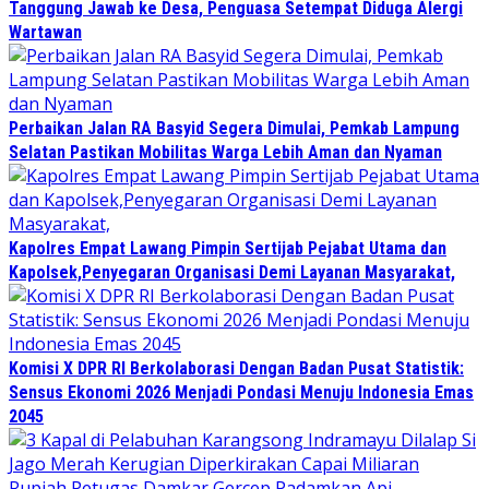
Tanggung Jawab ke Desa, Penguasa Setempat Diduga Alergi
Wartawan
Perbaikan Jalan RA Basyid Segera Dimulai, Pemkab Lampung
Selatan Pastikan Mobilitas Warga Lebih Aman dan Nyaman
Kapolres Empat Lawang Pimpin Sertijab Pejabat Utama dan
Kapolsek,Penyegaran Organisasi Demi Layanan Masyarakat,
Komisi X DPR RI Berkolaborasi Dengan Badan Pusat Statistik:
Sensus Ekonomi 2026 Menjadi Pondasi Menuju Indonesia Emas
2045