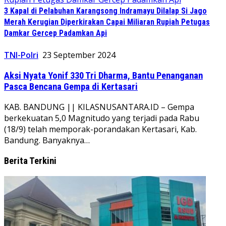
3 Kapal di Pelabuhan Karangsong Indramayu Dilalap Si Jago
Merah Kerugian Diperkirakan Capai Miliaran Rupiah Petugas
Damkar Gercep Padamkan Api
TNI-Polri
23 September 2024
Aksi Nyata Yonif 330 Tri Dharma, Bantu Penanganan
Pasca Bencana Gempa di Kertasari
KAB. BANDUNG || KILASNUSANTARA.ID – Gempa
berkekuatan 5,0 Magnitudo yang terjadi pada Rabu
(18/9) telah memporak-porandakan Kertasari, Kab.
Bandung. Banyaknya…
Berita Terkini