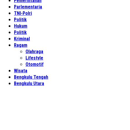
Pemerintahan
Parlementaria
TNI-Polri
Politik
Hukum
Politik
Kriminal
Ragam
Olahraga
Lifestyle
Otomotif
Wisata
Bengkulu Tengah
Bengkulu Utara