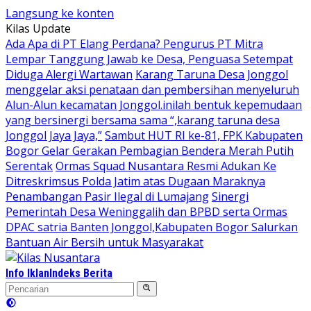
Langsung ke konten
Kilas Update
Ada Apa di PT Elang Perdana? Pengurus PT Mitra
Lempar Tanggung Jawab ke Desa, Penguasa Setempat
Diduga Alergi Wartawan
Karang Taruna Desa Jonggol
menggelar aksi penataan dan pembersihan menyeluruh
Alun-Alun kecamatan Jonggol.inilah bentuk kepemudaan
yang bersinergi bersama sama “,karang taruna desa
Jonggol Jaya Jaya,”
Sambut HUT RI ke-81, FPK Kabupaten
Bogor Gelar Gerakan Pembagian Bendera Merah Putih
Serentak
Ormas Squad Nusantara Resmi Adukan Ke
Ditreskrimsus Polda Jatim atas Dugaan Maraknya
Penambangan Pasir Ilegal di Lumajang
Sinergi
Pemerintah Desa Weninggalih dan BPBD serta Ormas
DPAC satria Banten Jonggol,Kabupaten Bogor Salurkan
Bantuan Air Bersih untuk Masyarakat
Info Iklan
Indeks Berita