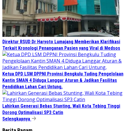
Direktur RSUD Dr Haryoto Lumajang Memberikan Klarifikasi
Terkait Kronologi Penanganan Pasien yang Viral di Medsos
Ketua DPD LSM DPPNI Provinsi Bengkulu Tuding Pengelolaan
Kantin SMAN 4 Diduga Langgar Aturan & Jadikan Fasilitas
Pendidikan Lahan Cari Untung,
Lahirkan Generasi Bebas Stunting, Wali Kota Tebing Tinggi
Dorong Optimalisasi SP3 Catin
Selengkapnya
Berita Ragam