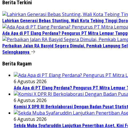
Berita Terkini
Lahirkan Generasi Bebas Stunting, Wali Kota Tebing Tinggi Doro
Ada Apa di PT Elang Perdana? Pengurus PT Mitra Lempar Tang
Perbaikan Jalan RA Basyid Segera Dimulai, Pemkab Lampung Sel
Selengkapnya
Berita Ragam
6 Agustus 2026
Ada Apa di PT Elang Perdana? Pengurus PT Mitra Lempar
6 Agustus 2026
Komisi X DPR RI Berkolaborasi Dengan Badan Pusat Statis
6 Agustus 2026
Sekda Muba Syafaruddin Lanjutkan Penertiban Aset, Kini 