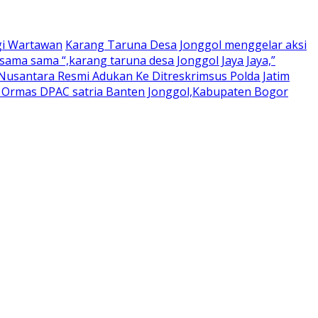
gi Wartawan
Karang Taruna Desa Jonggol menggelar aksi
ama sama “,karang taruna desa Jonggol Jaya Jaya,”
usantara Resmi Adukan Ke Ditreskrimsus Polda Jatim
a Ormas DPAC satria Banten Jonggol,Kabupaten Bogor