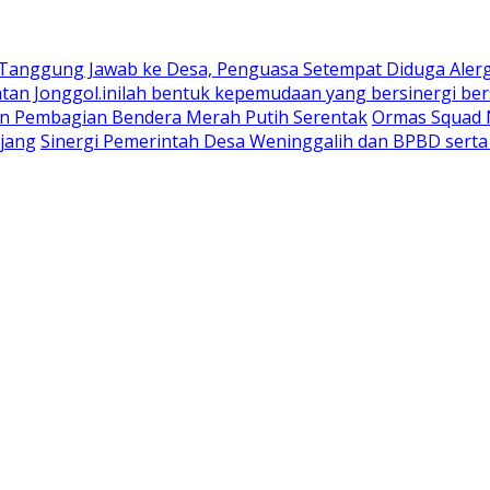
 Tanggung Jawab ke Desa, Penguasa Setempat Diduga Aler
n Jonggol.inilah bentuk kepemudaan yang bersinergi bers
an Pembagian Bendera Merah Putih Serentak
Ormas Squad N
jang
Sinergi Pemerintah Desa Weninggalih dan BPBD sert