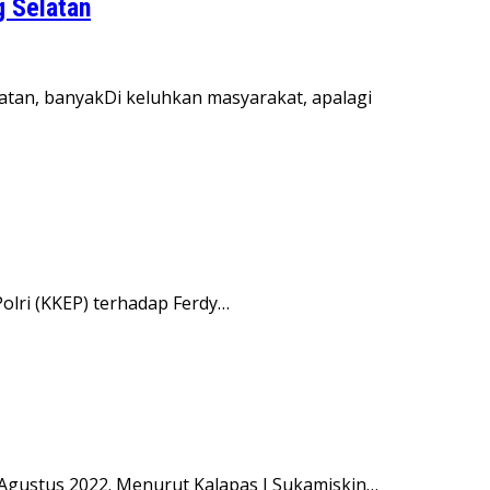
 Selatan
atan, banyakDi keluhkan masyarakat, apalagi
Polri (KKEP) terhadap Ferdy…
 Agustus 2022. Menurut Kalapas I Sukamiskin…