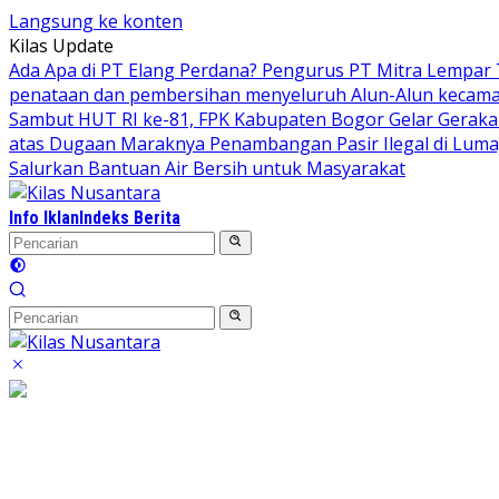
Langsung ke konten
Kilas Update
Ada Apa di PT Elang Perdana? Pengurus PT Mitra Lempar
penataan dan pembersihan menyeluruh Alun-Alun kecamata
Sambut HUT RI ke-81, FPK Kabupaten Bogor Gelar Gerak
atas Dugaan Maraknya Penambangan Pasir Ilegal di Luma
Salurkan Bantuan Air Bersih untuk Masyarakat
Info Iklan
Indeks Berita