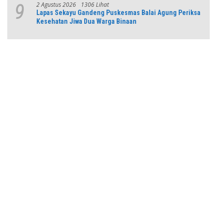
2 Agustus 2026
1306 Lihat
9
Lapas Sekayu Gandeng Puskesmas Balai Agung Periksa
Kesehatan Jiwa Dua Warga Binaan