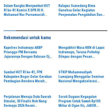
Dalam Rangka Menyambut HUT
Kalapas Sumedang Bima
RI ke-81 Komisi X DPR RI H.
Ganehsa Gelar Kegiatan
Muhamad Nur Purnamasidi
Penyematan Pengabdian Dan
Menggelar Senam dan Jalan
Berterima Kasih Pada Purna
Sehat
Bakti Ibu Sri Widanti Sebagai
bentuk Penghormatan,
Apresiasi,Dedikas,i Loyalitas,
Rekomendasi untuk kamu
serta Kerja Keras
Kapolres Indramayu AKBP
Mengakhiri Masa KKN di Lapas
Prianggo PM Bersama
Indramayu, Taruna Poltekip
Jajarannya Dengan Ratusan Ojol
Dilepas dengan Pesan
Dalam Rangka Silaturahmi
Pengabdian dan Integritas
Sambut HUT RI ke-81, FPK
STKIP Muhammadiyah
Kabupaten Bogor Gelar Gerakan
Lumajang Menggelar Seminar
Pembagian Bendera Merah
Nasional Mengakselerasi
Putih Serentak
Inovasi Berbasis Lokal Untuk
Mendongkrak Kemajuan
Pendidikan Tinggi
Perjalanan Menuju Duta Daerah
Soroti Dugaan Kegagalan
Dimulai, 30 Finalis Nok Nang
Program Cetak Sawah Rp105
Dermayu 2026 Resmi
Miliar di Ogan Ilir, JAKOR
Dikukuhkan
Sumsel Desak Kadis Pertanian