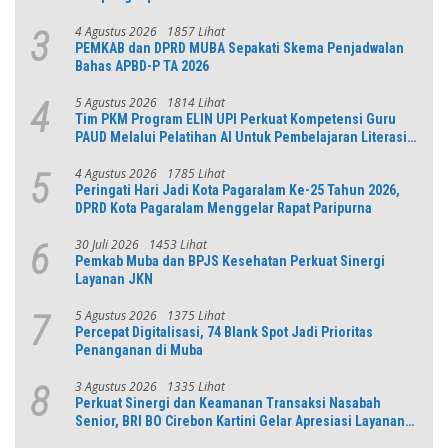
4 Agustus 2026
1857 Lihat
3
PEMKAB dan DPRD MUBA Sepakati Skema Penjadwalan
Bahas APBD-P TA 2026
5 Agustus 2026
1814 Lihat
4
Tim PKM Program ELIN UPI Perkuat Kompetensi Guru
PAUD Melalui Pelatihan AI Untuk Pembelajaran Literasi
dan Numerasi
4 Agustus 2026
1785 Lihat
5
Peringati Hari Jadi Kota Pagaralam Ke-25 Tahun 2026,
DPRD Kota Pagaralam Menggelar Rapat Paripurna
30 Juli 2026
1453 Lihat
6
Pemkab Muba dan BPJS Kesehatan Perkuat Sinergi
Layanan JKN
5 Agustus 2026
1375 Lihat
7
Percepat Digitalisasi, 74 Blank Spot Jadi Prioritas
Penanganan di Muba
3 Agustus 2026
1335 Lihat
8
Perkuat Sinergi dan Keamanan Transaksi Nasabah
Senior, BRI BO Cirebon Kartini Gelar Apresiasi Layanan
Pensiunan