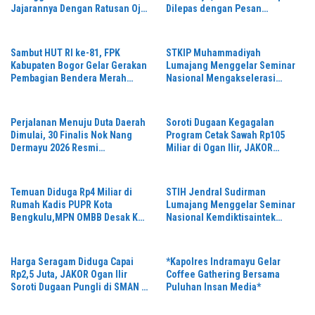
Jajarannya Dengan Ratusan Ojol
Dilepas dengan Pesan
Dalam Rangka Silaturahmi
Pengabdian dan Integritas
Sambut HUT RI ke-81, FPK
STKIP Muhammadiyah
Kabupaten Bogor Gelar Gerakan
Lumajang Menggelar Seminar
Pembagian Bendera Merah
Nasional Mengakselerasi
Putih Serentak
Inovasi Berbasis Lokal Untuk
Mendongkrak Kemajuan
Pendidikan Tinggi
Perjalanan Menuju Duta Daerah
Soroti Dugaan Kegagalan
Dimulai, 30 Finalis Nok Nang
Program Cetak Sawah Rp105
Dermayu 2026 Resmi
Miliar di Ogan Ilir, JAKOR
Dikukuhkan
Sumsel Desak Kadis Pertanian
Mundur
Temuan Diduga Rp4 Miliar di
STIH Jendral Sudirman
Rumah Kadis PUPR Kota
Lumajang Menggelar Seminar
Bengkulu,MPN OMBB Desak KPK
Nasional Kemdiktisaintek
Segera Tetapkan Tersangka,
Dengan Tema “Pemberantasan
Korupsi: Peran Mahasiswa dan
Penegak Hukum”
Harga Seragam Diduga Capai
*Kapolres Indramayu Gelar
Rp2,5 Juta, JAKOR Ogan Ilir
Coffee Gathering Bersama
Soroti Dugaan Pungli di SMAN 1
Puluhan Insan Media*
Indralaya Utara