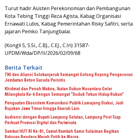
Turut hadir Asisten Perekonomian dan Pembangunan
Kota Tebing Tinggi Reza Agista, Kabag Organisasi
Ernawati Lubis, Kabag Pemerintahan Risky Safitri, serta
jajaran Pemko Tanjungbalai.
(Kongli S, S.Si., C.BJ., C.EJ., C.In) 31587-
UPDM/Wda/DP/II/2026/02/09/68
Berita Terkait
TNI dan Aliansi Solokanjeruk Semangat Gotong Royong Pengecoran
Jembatan Beton Garuda Perintis
Khidmat dan Penuh Makna, Ikatan Dukun Nusantara Gelar
Milangkala Ke-6 Dengan Semangat “Duduk Tekun Hidup Rukun”
Penguatan Ekosistem Komunikasi Publik Lumajang Diakui, Jadi
Rujukan Jawa Timur hingga Daerah Lain
Audiensi dengan Bupati Lampung Selatan, Lampung Post Siap
Perkuat Promosi Digital dan Pariwisata
Sambut HUT RI Ke-81, Camat Rambah Samo Sulaiman Bagikan
Ratusan Bendera Merah Putih ke Warga