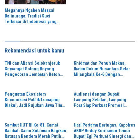
Megahnya Ngaben Massal
Balinuraga, Tradisi Suci
Terbesar di Indonesia yang
Menghidupkan Desa dan
Merekatkan Ikatan Keluarga
Rekomendasi untuk kamu
TNI dan Aliansi Solokanjeruk
Khidmat dan Penuh Makna,
Semangat Gotong Royong
Ikatan Dukun Nusantara Gelar
Pengecoran Jembatan Beton
Milangkala Ke-6 Dengan
Garuda Perintis
Semangat “Duduk Tekun Hidup
Rukun”
Penguatan Ekosistem
Audiensi dengan Bupati
Komunikasi Publik Lumajang
Lampung Selatan, Lampung
Diakui, Jadi Rujukan Jawa Timur
Post Siap Perkuat Promosi
hingga Daerah Lain
Digital dan Pariwisata
Sambut HUT RI Ke-81, Camat
Hari Pertama Bertugas, Kapolres
Rambah Samo Sulaiman Bagikan
AKBP Deddy Kurniawan Temui
Ratusan Bendera Merah Putih
Bupati Egi Perkuat Sinergi dan