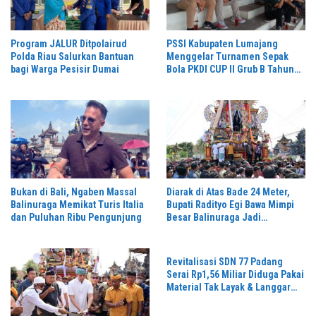
Program JALUR Ditpolairud
PSSI Kabupaten Lumajang
Polda Riau Salurkan Bantuan
Menggelar Turnamen Sepak
bagi Warga Pesisir Dumai
Bola PKDI CUP II Grub B Tahun
2026 di Stadion Semeru
Bukan di Bali, Ngaben Massal
Diarak di Atas Bade 24 Meter,
Balinuraga Memikat Turis Italia
Bupati Radityo Egi Bawa Mimpi
dan Puluhan Ribu Pengunjung
Besar Balinuraga Jadi
‘Penglipuran’ Kedua pada 2027
Revitalisasi SDN 77 Padang
Serai Rp1,56 Miliar Diduga Pakai
Material Tak Layak & Langgar
Gambar Kerja,K3 Diabaikan dan
Pengawasan Dipertanyakan,