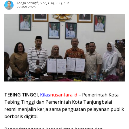
Kongli Saragih, S.Si., C.BJ., C.EJ.,C.In.
22 Mei 2026
TEBING TINGGI,
Kilas
nusantara.id
– Pemerintah Kota
Tebing Tinggi dan Pemerintah Kota Tanjungbalai
resmi menjalin kerja sama penguatan pelayanan publik
berbasis digital.