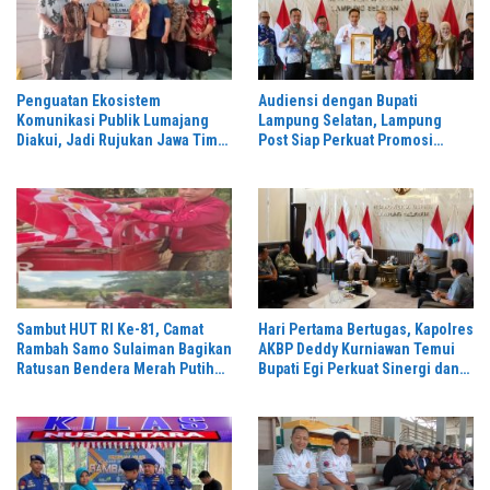
Penguatan Ekosistem
Audiensi dengan Bupati
Komunikasi Publik Lumajang
Lampung Selatan, Lampung
Diakui, Jadi Rujukan Jawa Timur
Post Siap Perkuat Promosi
hingga Daerah Lain
Digital dan Pariwisata
Sambut HUT RI Ke-81, Camat
Hari Pertama Bertugas, Kapolres
Rambah Samo Sulaiman Bagikan
AKBP Deddy Kurniawan Temui
Ratusan Bendera Merah Putih
Bupati Egi Perkuat Sinergi dan
ke Warga
Kamtibmas Lampung Selatan