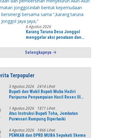
6 Agustus 2026
Karang Taruna Desa Jonggol
menggelar aksi penataan dan
pembersihan menyeluruh Alun-
Alun kecamatan Jonggol.inilah
Selengkapnya
bentuk kepemudaan yang
bersinergi bersama sama “,karang
taruna desa Jonggol Jaya Jaya,”
rita Terpopuler
3 Agustus 2026
2414 Lihat
1
Bupati dan Wakil Bupati Muba Hadiri
Paripurna Penyampaian Hasil Reses III
DPRD Tahun 2026
1 Agustus 2026
1871 Lihat
2
Atas Instruksi Bupati Toha, Jembatan
Purwosari Rampung Diperbaiki
4 Agustus 2026
1866 Lihat
3
PEMKAB dan DPRD MUBA Sepakati Skema