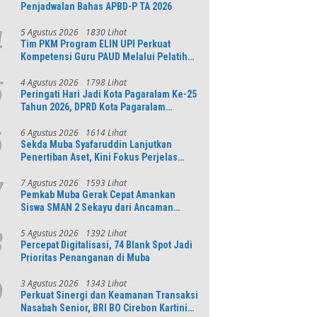
Penjadwalan Bahas APBD-P TA 2026
5 Agustus 2026
1830 Lihat
4
Tim PKM Program ELIN UPI Perkuat
Kompetensi Guru PAUD Melalui Pelatihan
AI Untuk Pembelajaran Literasi dan
Numerasi
4 Agustus 2026
1798 Lihat
5
Peringati Hari Jadi Kota Pagaralam Ke-25
Tahun 2026, DPRD Kota Pagaralam
Menggelar Rapat Paripurna
6 Agustus 2026
1614 Lihat
6
Sekda Muba Syafaruddin Lanjutkan
Penertiban Aset, Kini Fokus Perjelas
Tapal Batas Desa di Lawang Wetan
7 Agustus 2026
1593 Lihat
7
Pemkab Muba Gerak Cepat Amankan
Siswa SMAN 2 Sekayu dari Ancaman
Pohon Tua Rawan Tumbang
5 Agustus 2026
1392 Lihat
8
Percepat Digitalisasi, 74 Blank Spot Jadi
Prioritas Penanganan di Muba
3 Agustus 2026
1343 Lihat
9
Perkuat Sinergi dan Keamanan Transaksi
Nasabah Senior, BRI BO Cirebon Kartini