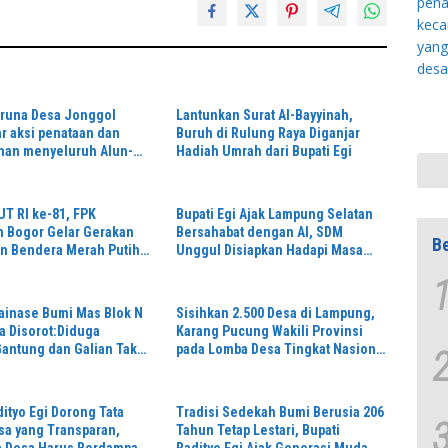
aruna Desa Jonggol
Lantunkan Surat Al-Bayyinah,
 aksi penataan dan
Buruh di Rulung Raya Diganjar
han menyeluruh Alun-
Hadiah Umrah dari Bupati Egi
matan Jonggol.inilah
epemudaan yang
i bersama sama “,karang
T RI ke-81, FPK
Bupati Egi Ajak Lampung Selatan
sa Jonggol Jaya Jaya,”
 Bogor Gelar Gerakan
Bersahabat dengan AI, SDM
Be
n Bendera Merah Putih
Unggul Disiapkan Hadapi Masa
Depan
ainase Bumi Mas Blok N
Sisihkan 2.500 Desa di Lampung,
a Disorot:Diduga
Karang Pucung Wakili Provinsi
antung dan Galian Tak
pada Lomba Desa Tingkat Nasional
esifikasi,
Berkat Inovasi Desa Digital dan
Pengelolaan Sampah
dityo Egi Dorong Tata
Tradisi Sedekah Bumi Berusia 206
sa yang Transparan,
Tahun Tetap Lestari, Bupati