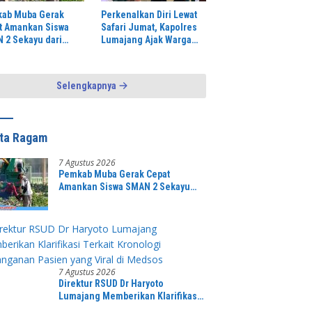
ab Muba Gerak
Perkenalkan Diri Lewat
t Amankan Siswa
Safari Jumat, Kapolres
 2 Sekayu dari
Lumajang Ajak Warga
man Pohon Tua
Jaga Kamtibmas
n Tumbang
Selengkapnya
ita Ragam
7 Agustus 2026
Pemkab Muba Gerak Cepat
Amankan Siswa SMAN 2 Sekayu
dari Ancaman Pohon Tua Rawan
Tumbang
7 Agustus 2026
Direktur RSUD Dr Haryoto
Lumajang Memberikan Klarifikasi
Terkait Kronologi Penanganan