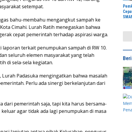
syarakat setempat.
Pemk
Cepa
SMAN
petugas bahu-membahu mengangkut sampah ke
Anca
H Kota Cimahi. Lurah Ratih menegaskan bahwa
Rawa
erak cepat pemerintah terhadap aspirasi warga.
njuti laporan terkait penumpukan sampah di RW 10.
dan seluruh elemen masyarakat yang telah
Ber
ih di sela-sela kegiatan.
kan, Lurah Padasuka mengingatkan bahwa masalah
emerintah. Perlu ada sinergi berkelanjutan dari
a dari pemerintah saja, tapi kita harus bersama-
 keluar agar tidak ada lagi penumpukan di masa
dinasi lanjutan antara pihak Kelurahan, pengurus