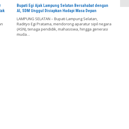
r
Bupati Egi Ajak Lampung Selatan Bersahabat dengan
tak
AI, SDM Unggul Disiapkan Hadapi Masa Depan
LAMPUNG SELATAN – Bupati Lampung Selatan,
an
Radityo Egi Pratama, mendorong aparatur sipil negara
(ASN), tenaga pendidik, mahasiswa, hingga generasi
muda…