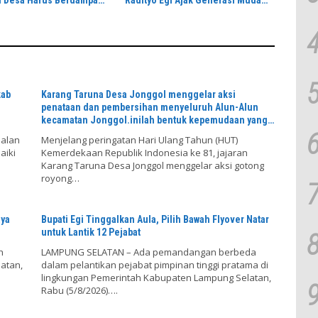
 Desa Harus Berdampak
Radityo Egi Ajak Generasi Muda
i Warga
Jaga Warisan Leluhur
kab
Karang Taruna Desa Jonggol menggelar aksi
h
penataan dan pembersihan menyeluruh Alun-Alun
kecamatan Jonggol.inilah bentuk kepemudaan yang
bersinergi bersama sama “,karang taruna desa
Jalan
‎Menjelang peringatan Hari Ulang Tahun (HUT)
Jonggol Jaya Jaya,”
aiki
Kemerdekaan Republik Indonesia ke 81, jajaran
Karang Taruna Desa Jonggol menggelar aksi gotong
royong…
aya
Bupati Egi Tinggalkan Aula, Pilih Bawah Flyover Natar
untuk Lantik 12 Pejabat
h
LAMPUNG SELATAN – Ada pemandangan berbeda
atan,
dalam pelantikan pejabat pimpinan tinggi pratama di
lingkungan Pemerintah Kabupaten Lampung Selatan,
Rabu (5/8/2026)….