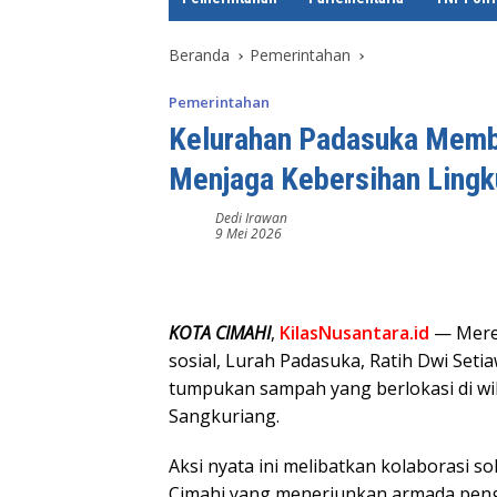
e
Beranda
Pemerintahan
Pemerintahan
Kelurahan Padasuka Memb
Menjaga Kebersihan Ling
Dedi Irawan
9 Mei 2026
KOTA CIMAHI
,
KilasNusantara.id
— Meres
sosial, Lurah Padasuka, Ratih Dwi Seti
tumpukan sampah yang berlokasi di wi
Sangkuriang.
Aksi nyata ini melibatkan kolaborasi s
Cimahi yang menerjunkan armada peng