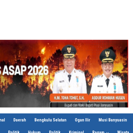
nal
Daerah
Bengkulu Selatan
Ogan Ilir
Musi Banyuasin
Politik
Hukum
Politik
Kriminal
Ragam
Wisata