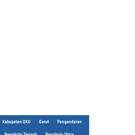
Kabupaten OKU
Garut
Pangandaran
Bengkulu Tengah
Bengkulu Utara