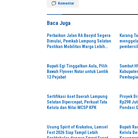
Komentar
Baca Juga
Perbaikan Jalan RA Basyid Segera
Karang T
Dimulai, Pemkab Lampung Selatan
menggelar
Pastikan Mobilitas Warga Lebih
pembersi
Aman dan Nyaman
Alun keca
bentuk k
bersinerg
Bupati Egi Tinggalkan Aula, Pilih
Sambut HU
taruna de
Bawah Flyover Natar untuk Lantik
Kabupaten
12 Pejabat
Pembagia
Serentak
Sertifikasi Aset Daerah Lampung
Proyek Dr
Selatan Dipercepat, Perkuat Tata
Rp298 Jut
Kelola dan Nilai MCSP KPK
Pondasi G
Sesuai Sp
Usung Spirit of Krakatoa, Lamsel
Bupati Ra
Fest 2026 Siap Tampil Lebih
Kelola De