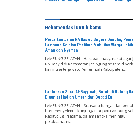
Spektakuler dengan Empat Event
Keuangan
Ikonik dan Deretan Artis Ibu Kota
Nyata bag
Rekomendasi untuk kamu
Perbaikan Jalan RA Basyid Segera Dimulai, Pem
Lampung Selatan Pastikan Mobilitas Warga Lebi
Aman dan Nyaman
LAMPUNG SELATAN – Harapan masyarakat agar 
RA Basyid di Kecamatan Jati Agung segera diperb
kini mulai terjawab. Pemerintah Kabupaten…
Lantunkan Surat Al-Bayyinah, Buruh di Rulung R
Diganjar Hadiah Umrah dari Bupati Egi
LAMPUNG SELATAN – Suasana hangat dan penu
haru menyelimuti kunjungan Bupati Lampung Sel
Radityo Egi Pratama, dalam rangka meninjau
pelaksanaan…