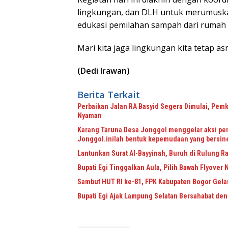
lingkungan, dan DLH untuk merumuskan
edukasi pemilahan sampah dari rumah 
​Mari kita jaga lingkungan kita tetap a
(Dedi Irawan)
Berita Terkait
Perbaikan Jalan RA Basyid Segera Dimulai, Pem
Nyaman
Karang Taruna Desa Jonggol menggelar aksi pe
Jonggol.inilah bentuk kepemudaan yang bersine
Lantunkan Surat Al-Bayyinah, Buruh di Rulung Ra
Bupati Egi Tinggalkan Aula, Pilih Bawah Flyover N
Sambut HUT RI ke-81, FPK Kabupaten Bogor Gel
Bupati Egi Ajak Lampung Selatan Bersahabat de