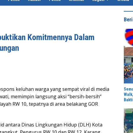
Beri
uktikan Komitmennya Dalam
kungan
pons keluhan warga yang sempat viral di media
Sema
Walk
awati, memimpin langsung aksi “bersih-bersih”
Bakti
layah RW 10, tepatnya di area belakang GOR
olid antara ​Dinas Lingkungan Hidup (DLH) Kota
angkut, ​Pengurus RW 10 dan RW 12, ​Karang