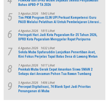
4
PEMKAB dan DPRD MUBA Sepakati Skema Penjadwalan
Bahas APBD-P TA 2026
5 Agustus 2026
1843 Lihat
5
Tim PKM Program ELIN UPI Perkuat Kompetensi Guru
PAUD Melalui Pelatihan AI Untuk Pembelajaran Literasi
dan Numerasi
4 Agustus 2026
1815 Lihat
6
Peringati Hari Jadi Kota Pagaralam Ke-25 Tahun 2026,
DPRD Kota Pagaralam Menggelar Rapat Paripurna
6 Agustus 2026
1632 Lihat
7
Sekda Muba Syafaruddin Lanjutkan Penertiban Aset,
Kini Fokus Perjelas Tapal Batas Desa di Lawang Wetan
7 Agustus 2026
1617 Lihat
8
Pemkab Muba Gerak Cepat Amankan Siswa SMAN 2
Sekayu dari Ancaman Pohon Tua Rawan Tumbang
5 Agustus 2026
1406 Lihat
9
Percepat Digitalisasi, 74 Blank Spot Jadi Prioritas
Penanganan di Muba