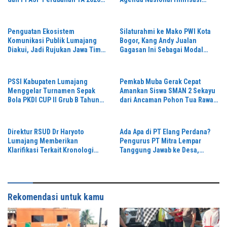
Dalam Rapat Paripurna DPRD
Kelapa Sawit
Penguatan Ekosistem
Silaturahmi ke Mako PWI Kota
Komunikasi Publik Lumajang
Bogor, Kang Andy Jualan
Diakui, Jadi Rujukan Jawa Timur
Gagasan Ini Sebagai Modal
hingga Daerah Lain
Maju di Konferprov PWI Jabar
PSSI Kabupaten Lumajang
Pemkab Muba Gerak Cepat
Menggelar Turnamen Sepak
Amankan Siswa SMAN 2 Sekayu
Bola PKDI CUP II Grub B Tahun
dari Ancaman Pohon Tua Rawan
2026 di Stadion Semeru
Tumbang
Direktur RSUD Dr Haryoto
Ada Apa di PT Elang Perdana?
Lumajang Memberikan
Pengurus PT Mitra Lempar
Klarifikasi Terkait Kronologi
Tanggung Jawab ke Desa,
Penanganan Pasien yang Viral
Penguasa Setempat Diduga
di Medsos
Alergi Wartawan
Rekomendasi untuk kamu