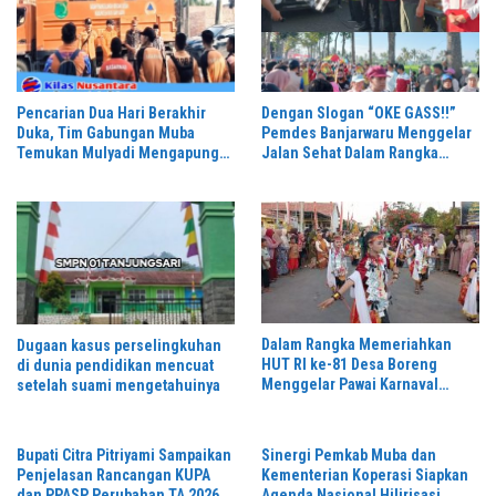
Pencarian Dua Hari Berakhir
Dengan Slogan “OKE GASS!!”
Duka, Tim Gabungan Muba
Pemdes Banjarwaru Menggelar
Temukan Mulyadi Mengapung
Jalan Sehat Dalam Rangka
di Danau Sanawal
Memeriahkan HUT RI ke-81 di
Ikuti Oleh Ribuan Peserta
Dalam Rangka Memeriahkan
Dugaan kasus perselingkuhan
HUT RI ke-81 Desa Boreng
di dunia pendidikan mencuat
Menggelar Pawai Karnaval
setelah suami mengetahuinya
Dengan Begitu Meriah dan
Spektakuler
Bupati Citra Pitriyami Sampaikan
Sinergi Pemkab Muba dan
Penjelasan Rancangan KUPA
Kementerian Koperasi Siapkan
dan PPASP Perubahan TA 2026
Agenda Nasional Hilirisasi