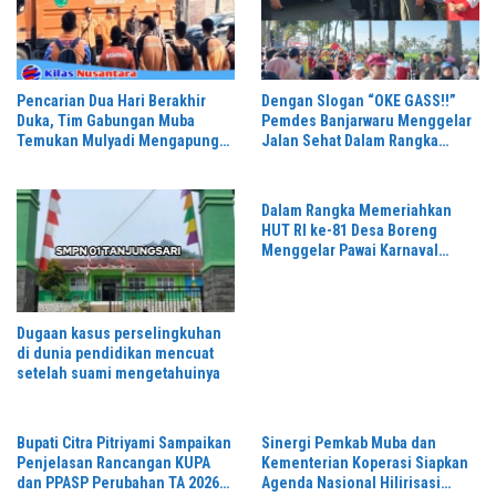
Pencarian Dua Hari Berakhir
Dengan Slogan “OKE GASS!!”
Duka, Tim Gabungan Muba
Pemdes Banjarwaru Menggelar
Temukan Mulyadi Mengapung
Jalan Sehat Dalam Rangka
di Danau Sanawal
Memeriahkan HUT RI ke-81 di
Ikuti Oleh Ribuan Peserta
Dalam Rangka Memeriahkan
HUT RI ke-81 Desa Boreng
Menggelar Pawai Karnaval
Dengan Begitu Meriah dan
Spektakuler
Dugaan kasus perselingkuhan
di dunia pendidikan mencuat
setelah suami mengetahuinya
Bupati Citra Pitriyami Sampaikan
Sinergi Pemkab Muba dan
Penjelasan Rancangan KUPA
Kementerian Koperasi Siapkan
dan PPASP Perubahan TA 2026
Agenda Nasional Hilirisasi