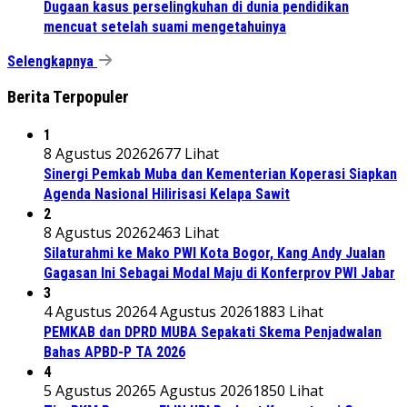
Dugaan kasus perselingkuhan di dunia pendidikan
mencuat setelah suami mengetahuinya
Selengkapnya
Berita Terpopuler
1
8 Agustus 2026
2677 Lihat
Sinergi Pemkab Muba dan Kementerian Koperasi Siapkan
Agenda Nasional Hilirisasi Kelapa Sawit
2
8 Agustus 2026
2463 Lihat
Silaturahmi ke Mako PWI Kota Bogor, Kang Andy Jualan
Gagasan Ini Sebagai Modal Maju di Konferprov PWI Jabar
3
4 Agustus 2026
4 Agustus 2026
1883 Lihat
PEMKAB dan DPRD MUBA Sepakati Skema Penjadwalan
Bahas APBD-P TA 2026
4
5 Agustus 2026
5 Agustus 2026
1850 Lihat