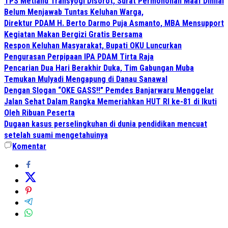
TPS Metland Transyogi Disorot, Surat Permohonan Maaf Dinilai
Belum Menjawab Tuntas Keluhan Warga,
Direktur PDAM H. Berto Darmo Puja Asmanto, MBA Mensupport
Kegiatan Makan Bergizi Gratis Bersama
Respon Keluhan Masyarakat, Bupati OKU Luncurkan
Pengurasan Perpipaan IPA PDAM Tirta Raja
Pencarian Dua Hari Berakhir Duka, Tim Gabungan Muba
Temukan Mulyadi Mengapung di Danau Sanawal
Dengan Slogan “OKE GASS!!” Pemdes Banjarwaru Menggelar
Jalan Sehat Dalam Rangka Memeriahkan HUT RI ke-81 di Ikuti
Oleh Ribuan Peserta
Dugaan kasus perselingkuhan di dunia pendidikan mencuat
setelah suami mengetahuinya
Komentar