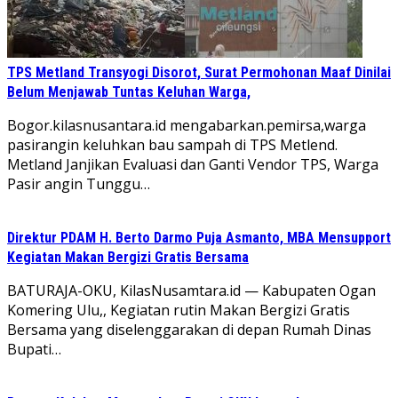
TPS Metland Transyogi Disorot, Surat Permohonan Maaf Dinilai
Belum Menjawab Tuntas Keluhan Warga,
Bogor.kilasnusantara.id mengabarkan.pemirsa,warga
pasirangin keluhkan bau sampah di TPS Metlend.
Metland Janjikan Evaluasi dan Ganti Vendor TPS, Warga
Pasir angin Tunggu…
Direktur PDAM H. Berto Darmo Puja Asmanto, MBA Mensupport
Kegiatan Makan Bergizi Gratis Bersama
BATURAJA-OKU, KilasNusamtara.id — Kabupaten Ogan
Komering Ulu,, Kegiatan rutin Makan Bergizi Gratis
Bersama yang diselenggarakan di depan Rumah Dinas
Bupati…