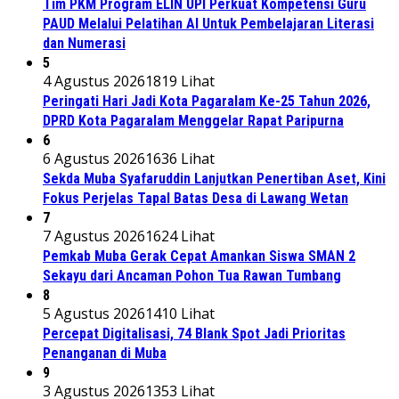
Tim PKM Program ELIN UPI Perkuat Kompetensi Guru
PAUD Melalui Pelatihan AI Untuk Pembelajaran Literasi
dan Numerasi
5
4 Agustus 2026
1819 Lihat
Peringati Hari Jadi Kota Pagaralam Ke-25 Tahun 2026,
DPRD Kota Pagaralam Menggelar Rapat Paripurna
6
6 Agustus 2026
1636 Lihat
Sekda Muba Syafaruddin Lanjutkan Penertiban Aset, Kini
Fokus Perjelas Tapal Batas Desa di Lawang Wetan
7
7 Agustus 2026
1624 Lihat
Pemkab Muba Gerak Cepat Amankan Siswa SMAN 2
Sekayu dari Ancaman Pohon Tua Rawan Tumbang
8
5 Agustus 2026
1410 Lihat
Percepat Digitalisasi, 74 Blank Spot Jadi Prioritas
Penanganan di Muba
9
3 Agustus 2026
1353 Lihat