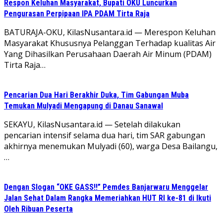
Respon Keluhan Masyarakat, Bupati OKU Luncurkan
Pengurasan Perpipaan IPA PDAM Tirta Raja
BATURAJA-OKU, KilasNusantara.id — Merespon Keluhan
Masyarakat Khususnya Pelanggan Terhadap kualitas Air
Yang Dihasilkan Perusahaan Daerah Air Minum (PDAM)
Tirta Raja…
Pencarian Dua Hari Berakhir Duka, Tim Gabungan Muba
Temukan Mulyadi Mengapung di Danau Sanawal
SEKAYU, KilasNusantara.id — Setelah dilakukan
pencarian intensif selama dua hari, tim SAR gabungan
akhirnya menemukan Mulyadi (60), warga Desa Bailangu,
…
Dengan Slogan “OKE GASS!!” Pemdes Banjarwaru Menggelar
Jalan Sehat Dalam Rangka Memeriahkan HUT RI ke-81 di Ikuti
Oleh Ribuan Peserta