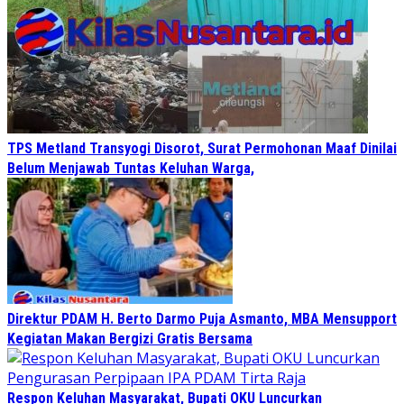
TPS Metland Transyogi Disorot, Surat Permohonan Maaf Dinilai
Belum Menjawab Tuntas Keluhan Warga,
Direktur PDAM H. Berto Darmo Puja Asmanto, MBA Mensupport
Kegiatan Makan Bergizi Gratis Bersama
Respon Keluhan Masyarakat, Bupati OKU Luncurkan