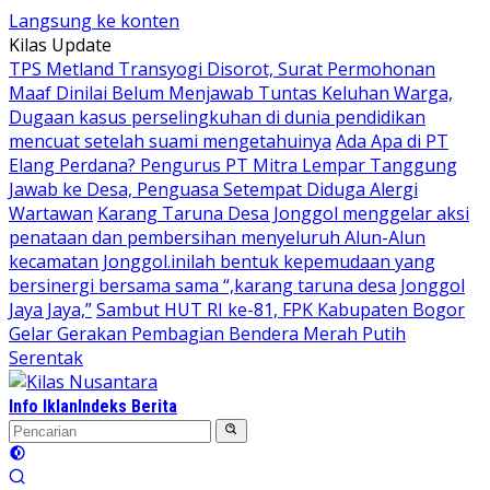
Langsung ke konten
Kilas Update
TPS Metland Transyogi Disorot, Surat Permohonan
Maaf Dinilai Belum Menjawab Tuntas Keluhan Warga,
Dugaan kasus perselingkuhan di dunia pendidikan
mencuat setelah suami mengetahuinya
Ada Apa di PT
Elang Perdana? Pengurus PT Mitra Lempar Tanggung
Jawab ke Desa, Penguasa Setempat Diduga Alergi
Wartawan
Karang Taruna Desa Jonggol menggelar aksi
penataan dan pembersihan menyeluruh Alun-Alun
kecamatan Jonggol.inilah bentuk kepemudaan yang
bersinergi bersama sama “,karang taruna desa Jonggol
Jaya Jaya,”
Sambut HUT RI ke-81, FPK Kabupaten Bogor
Gelar Gerakan Pembagian Bendera Merah Putih
Serentak
Info Iklan
Indeks Berita