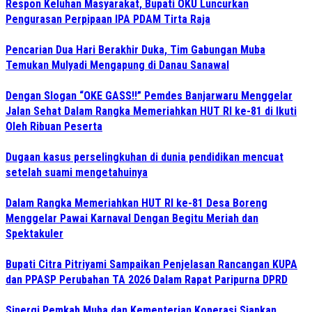
Respon Keluhan Masyarakat, Bupati OKU Luncurkan
Pengurasan Perpipaan IPA PDAM Tirta Raja
Pencarian Dua Hari Berakhir Duka, Tim Gabungan Muba
Temukan Mulyadi Mengapung di Danau Sanawal
Dengan Slogan “OKE GASS!!” Pemdes Banjarwaru Menggelar
Jalan Sehat Dalam Rangka Memeriahkan HUT RI ke-81 di Ikuti
Oleh Ribuan Peserta
Dugaan kasus perselingkuhan di dunia pendidikan mencuat
setelah suami mengetahuinya
Dalam Rangka Memeriahkan HUT RI ke-81 Desa Boreng
Menggelar Pawai Karnaval Dengan Begitu Meriah dan
Spektakuler
Bupati Citra Pitriyami Sampaikan Penjelasan Rancangan KUPA
dan PPASP Perubahan TA 2026 Dalam Rapat Paripurna DPRD
Sinergi Pemkab Muba dan Kementerian Koperasi Siapkan