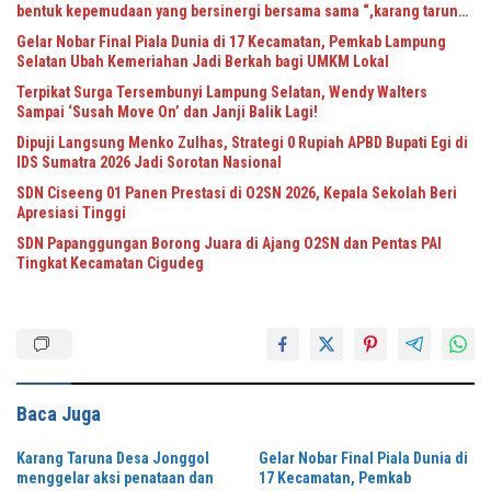
bentuk kepemudaan yang bersinergi bersama sama “,karang taruna
desa Jonggol Jaya Jaya,”
Gelar Nobar Final Piala Dunia di 17 Kecamatan, Pemkab Lampung
Selatan Ubah Kemeriahan Jadi Berkah bagi UMKM Lokal
Terpikat Surga Tersembunyi Lampung Selatan, Wendy Walters
Sampai ‘Susah Move On’ dan Janji Balik Lagi!
Dipuji Langsung Menko Zulhas, Strategi 0 Rupiah APBD Bupati Egi di
IDS Sumatra 2026 Jadi Sorotan Nasional
SDN Ciseeng 01 Panen Prestasi di O2SN 2026, Kepala Sekolah Beri
Apresiasi Tinggi
SDN Papanggungan Borong Juara di Ajang O2SN dan Pentas PAI
Tingkat Kecamatan Cigudeg
Baca Juga
Karang Taruna Desa Jonggol
Gelar Nobar Final Piala Dunia di
menggelar aksi penataan dan
17 Kecamatan, Pemkab