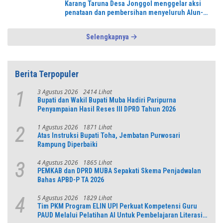
Karang Taruna Desa Jonggol menggelar aksi
penataan dan pembersihan menyeluruh Alun-
Alun kecamatan Jonggol.inilah bentuk
kepemudaan yang bersinergi bersama sama
Selengkapnya
“,karang taruna desa Jonggol Jaya Jaya,”
Berita Terpopuler
3 Agustus 2026
2414 Lihat
1
Bupati dan Wakil Bupati Muba Hadiri Paripurna
Penyampaian Hasil Reses III DPRD Tahun 2026
1 Agustus 2026
1871 Lihat
2
Atas Instruksi Bupati Toha, Jembatan Purwosari
Rampung Diperbaiki
4 Agustus 2026
1865 Lihat
3
PEMKAB dan DPRD MUBA Sepakati Skema Penjadwalan
Bahas APBD-P TA 2026
5 Agustus 2026
1829 Lihat
4
Tim PKM Program ELIN UPI Perkuat Kompetensi Guru
PAUD Melalui Pelatihan AI Untuk Pembelajaran Literasi