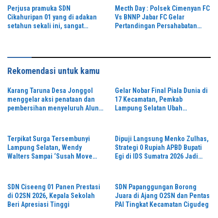
‎Perjusa pramuka SDN
Mecth Day : Polsek Cimenyan FC
Cikahuripan 01 yang di adakan
Vs BNNP Jabar FC Gelar
setahun sekali ini, sangat
Pertandingan Persahabatan
Meriah di Tengah Guyuran
Sebagai Ajang Silaturahmi dan
Hujan
Perkuat Sinergitas
Rekomendasi untuk kamu
Karang Taruna Desa Jonggol
Gelar Nobar Final Piala Dunia di
menggelar aksi penataan dan
17 Kecamatan, Pemkab
pembersihan menyeluruh Alun-
Lampung Selatan Ubah
Alun kecamatan Jonggol.inilah
Kemeriahan Jadi Berkah bagi
bentuk kepemudaan yang
UMKM Lokal
bersinergi bersama sama
Terpikat Surga Tersembunyi
Dipuji Langsung Menko Zulhas,
“,karang taruna desa Jonggol
Lampung Selatan, Wendy
Strategi 0 Rupiah APBD Bupati
Jaya Jaya,”
Walters Sampai ‘Susah Move
Egi di IDS Sumatra 2026 Jadi
On’ dan Janji Balik Lagi!
Sorotan Nasional
SDN Ciseeng 01 Panen Prestasi
SDN Papanggungan Borong
di O2SN 2026, Kepala Sekolah
Juara di Ajang O2SN dan Pentas
Beri Apresiasi Tinggi
PAI Tingkat Kecamatan Cigudeg