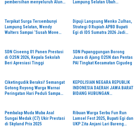
pembersihan menyeluruh Alun-
Lampung Selatan Ubah
Alun kecamatan Jonggol.inilah
Kemeriahan Jadi Berkah bagi
bentuk kepemudaan yang
UMKM Lokal
bersinergi bersama sama
Terpikat Surga Tersembunyi
Dipuji Langsung Menko Zulhas,
“,karang taruna desa Jonggol
Lampung Selatan, Wendy
Strategi 0 Rupiah APBD Bupati
Jaya Jaya,”
Walters Sampai ‘Susah Move
Egi di IDS Sumatra 2026 Jadi
On’ dan Janji Balik Lagi!
Sorotan Nasional
SDN Ciseeng 01 Panen Prestasi
SDN Papanggungan Borong
di O2SN 2026, Kepala Sekolah
Juara di Ajang O2SN dan Pentas
Beri Apresiasi Tinggi
PAI Tingkat Kecamatan Cigudeg
‎Ciketingudik Beraksi! Semangat
KEPOLISIAN NEGARA REPUBLIK
Gotong Royong Warga Warnai
INDONESIA DAERAH JAWA BARAT
Peringatan Hari Peduli Sampah
BIDANG HUBUNGAN
Nasional
MASYARAKAT
Pembalap Muda Muba Asal
Ribuan Warga Serbu Fun Run
Sungai Medak (C7) Ukir Prestasi
Lamsel Fest 2025, Bupati Egi dan
di Skyland Prix 2025
UKP Zita Anjani Lari Bareng
Bersama Peserta