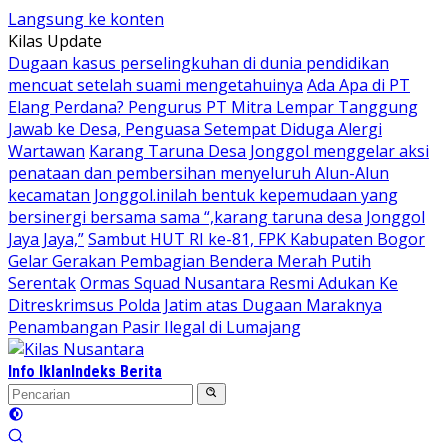
Langsung ke konten
Kilas Update
Dugaan kasus perselingkuhan di dunia pendidikan
mencuat setelah suami mengetahuinya
Ada Apa di PT
Elang Perdana? Pengurus PT Mitra Lempar Tanggung
Jawab ke Desa, Penguasa Setempat Diduga Alergi
Wartawan
Karang Taruna Desa Jonggol menggelar aksi
penataan dan pembersihan menyeluruh Alun-Alun
kecamatan Jonggol.inilah bentuk kepemudaan yang
bersinergi bersama sama “,karang taruna desa Jonggol
Jaya Jaya,”
Sambut HUT RI ke-81, FPK Kabupaten Bogor
Gelar Gerakan Pembagian Bendera Merah Putih
Serentak
Ormas Squad Nusantara Resmi Adukan Ke
Ditreskrimsus Polda Jatim atas Dugaan Maraknya
Penambangan Pasir Ilegal di Lumajang
Info Iklan
Indeks Berita