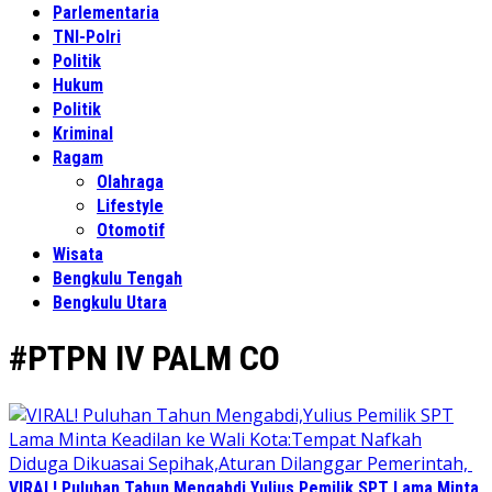
Parlementaria
TNI-Polri
Politik
Hukum
Politik
Kriminal
Ragam
Olahraga
Lifestyle
Otomotif
Wisata
Bengkulu Tengah
Bengkulu Utara
#PTPN IV PALM CO
VIRAL! Puluhan Tahun Mengabdi,Yulius Pemilik SPT Lama Minta