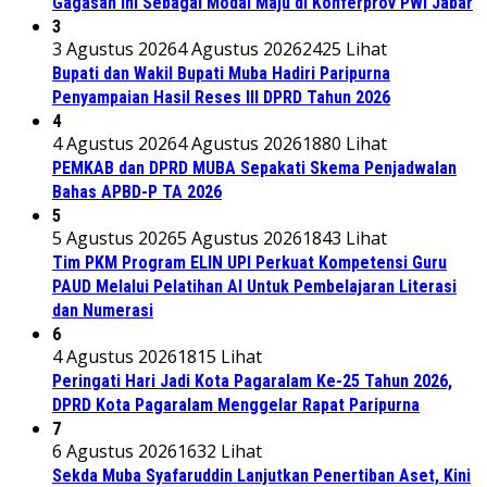
Gagasan Ini Sebagai Modal Maju di Konferprov PWI Jabar
3
3 Agustus 2026
4 Agustus 2026
2425 Lihat
Bupati dan Wakil Bupati Muba Hadiri Paripurna
Penyampaian Hasil Reses III DPRD Tahun 2026
4
4 Agustus 2026
4 Agustus 2026
1880 Lihat
PEMKAB dan DPRD MUBA Sepakati Skema Penjadwalan
Bahas APBD-P TA 2026
5
5 Agustus 2026
5 Agustus 2026
1843 Lihat
Tim PKM Program ELIN UPI Perkuat Kompetensi Guru
PAUD Melalui Pelatihan AI Untuk Pembelajaran Literasi
dan Numerasi
6
4 Agustus 2026
1815 Lihat
Peringati Hari Jadi Kota Pagaralam Ke-25 Tahun 2026,
DPRD Kota Pagaralam Menggelar Rapat Paripurna
7
6 Agustus 2026
1632 Lihat
Sekda Muba Syafaruddin Lanjutkan Penertiban Aset, Kini