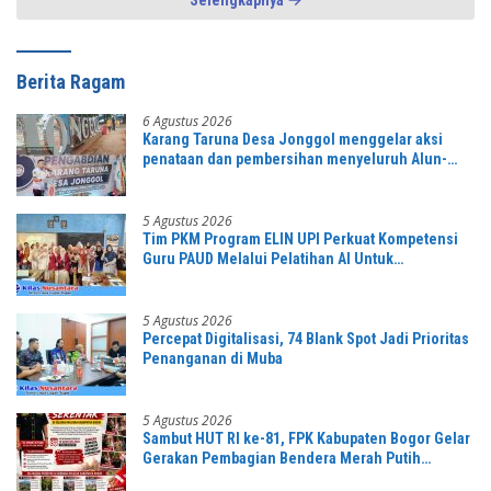
Selengkapnya
Berita Ragam
6 Agustus 2026
Karang Taruna Desa Jonggol menggelar aksi
penataan dan pembersihan menyeluruh Alun-
Alun kecamatan Jonggol.inilah bentuk
kepemudaan yang bersinergi bersama sama
“,karang taruna desa Jonggol Jaya Jaya,”
5 Agustus 2026
Tim PKM Program ELIN UPI Perkuat Kompetensi
Guru PAUD Melalui Pelatihan AI Untuk
Pembelajaran Literasi dan Numerasi
5 Agustus 2026
Percepat Digitalisasi, 74 Blank Spot Jadi Prioritas
Penanganan di Muba
5 Agustus 2026
Sambut HUT RI ke-81, FPK Kabupaten Bogor Gelar
Gerakan Pembagian Bendera Merah Putih
Serentak