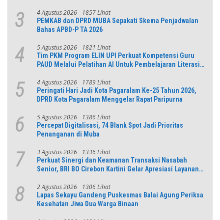
4 Agustus 2026
1857 Lihat
3
PEMKAB dan DPRD MUBA Sepakati Skema Penjadwalan
Bahas APBD-P TA 2026
5 Agustus 2026
1821 Lihat
4
Tim PKM Program ELIN UPI Perkuat Kompetensi Guru
PAUD Melalui Pelatihan AI Untuk Pembelajaran Literasi
dan Numerasi
4 Agustus 2026
1789 Lihat
5
Peringati Hari Jadi Kota Pagaralam Ke-25 Tahun 2026,
DPRD Kota Pagaralam Menggelar Rapat Paripurna
5 Agustus 2026
1386 Lihat
6
Percepat Digitalisasi, 74 Blank Spot Jadi Prioritas
Penanganan di Muba
3 Agustus 2026
1336 Lihat
7
Perkuat Sinergi dan Keamanan Transaksi Nasabah
Senior, BRI BO Cirebon Kartini Gelar Apresiasi Layanan
Pensiunan
2 Agustus 2026
1306 Lihat
8
Lapas Sekayu Gandeng Puskesmas Balai Agung Periksa
Kesehatan Jiwa Dua Warga Binaan