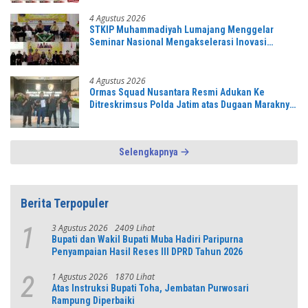
4 Agustus 2026
STKIP Muhammadiyah Lumajang Menggelar
Seminar Nasional Mengakselerasi Inovasi
Berbasis Lokal Untuk Mendongkrak Kemajuan
Pendidikan Tinggi
4 Agustus 2026
Ormas Squad Nusantara Resmi Adukan Ke
Ditreskrimsus Polda Jatim atas Dugaan Maraknya
Penambangan Pasir Ilegal di Lumajang
Selengkapnya
Berita Terpopuler
3 Agustus 2026
2409 Lihat
1
Bupati dan Wakil Bupati Muba Hadiri Paripurna
Penyampaian Hasil Reses III DPRD Tahun 2026
1 Agustus 2026
1870 Lihat
2
Atas Instruksi Bupati Toha, Jembatan Purwosari
Rampung Diperbaiki