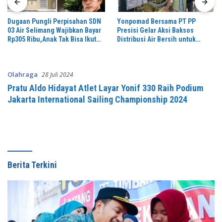
Dugaan Pungli Perpisahan SDN
Yonpomad Bersama PT PP
03 Air Selimang Wajibkan Bayar
Presisi Gelar Aksi Baksos
Rp305 Ribu,Anak Tak Bisa Ikut
Distribusi Air Bersih untuk
Acara Ketum OMBB Desak
Masyarakat
Kemendikbud & APH Usut
Tuntas,
Olahraga
28 Juli 2024
Pratu Aldo Hidayat Atlet Layar Yonif 330 Raih Podium
Jakarta International Sailing Championship 2024
Berita Terkini