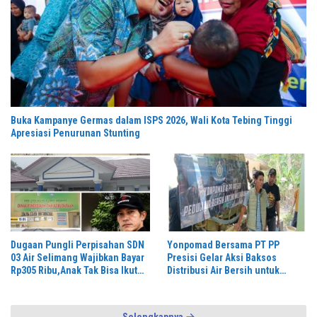
Buka Kampanye Germas dalam ISPS 2026, Wali Kota Tebing Tinggi
Apresiasi Penurunan Stunting
Dugaan Pungli Perpisahan SDN
Yonpomad Bersama PT PP
03 Air Selimang Wajibkan Bayar
Presisi Gelar Aksi Baksos
Rp305 Ribu,Anak Tak Bisa Ikut
Distribusi Air Bersih untuk
Acara Ketum OMBB Desak
Masyarakat
Kemendikbud & APH Usut
Tuntas,