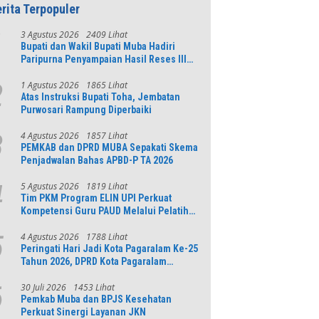
rita Terpopuler
3 Agustus 2026
2409 Lihat
1
Bupati dan Wakil Bupati Muba Hadiri
Paripurna Penyampaian Hasil Reses III
DPRD Tahun 2026
1 Agustus 2026
1865 Lihat
2
Atas Instruksi Bupati Toha, Jembatan
Purwosari Rampung Diperbaiki
4 Agustus 2026
1857 Lihat
3
PEMKAB dan DPRD MUBA Sepakati Skema
Penjadwalan Bahas APBD-P TA 2026
5 Agustus 2026
1819 Lihat
4
Tim PKM Program ELIN UPI Perkuat
Kompetensi Guru PAUD Melalui Pelatihan
AI Untuk Pembelajaran Literasi dan
Numerasi
4 Agustus 2026
1788 Lihat
5
Peringati Hari Jadi Kota Pagaralam Ke-25
Tahun 2026, DPRD Kota Pagaralam
Menggelar Rapat Paripurna
30 Juli 2026
1453 Lihat
6
Pemkab Muba dan BPJS Kesehatan
Perkuat Sinergi Layanan JKN