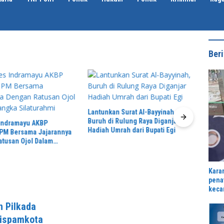
Beri
Lantunkan Surat Al-Bayyinah,
Buruh di Rulung Raya Diganjar
 Indramayu AKBP
Hadiah Umrah dari Bupati Egi
 PM Bersama Jajarannya
Menga
tusan Ojol Dalam
Indra
laturahmi
Dilep
Penga
Kara
pena
keca
bers
 Pilkada
Jong
Sispamkota