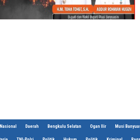
Nasional
Daerah
Bengkulu Selatan
Ogan Ilir
Musi Banyua
aria
TNI-Polri
Politik
Hukum
Politik
Kriminal
Rag