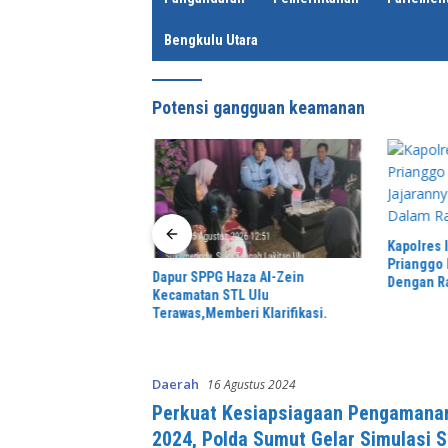
Bengkulu Utara
Potensi gangguan keamanan
Kapolres
Prianggo
ara Buka
Dapur SPPG Haza Al-Zein
Dengan Ra
Calon Anggota BPD
Kecamatan STL Ulu
Rangka Si
–2035
Terawas,Memberi Klarifikasi.
Daerah
16 Agustus 2024
Perkuat Kesiapsiagaan Pengamanan
2024, Polda Sumut Gelar Simulasi 