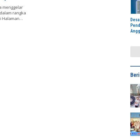
ra menggelar
 dalam rangka
di Halaman…
Desa
Pend
Angg
2027
Ber