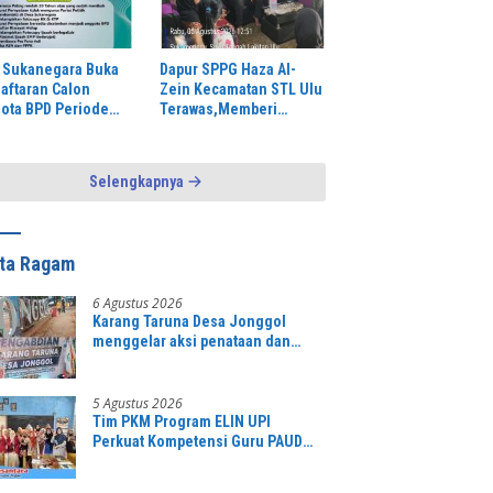
 Sukanegara Buka
Dapur SPPG Haza Al-
aftaran Calon
Zein Kecamatan STL Ulu
ota BPD Periode
Terawas,Memberi
–2035
Klarifikasi.
Selengkapnya
ita Ragam
6 Agustus 2026
Karang Taruna Desa Jonggol
menggelar aksi penataan dan
pembersihan menyeluruh Alun-
Alun kecamatan Jonggol.inilah
bentuk kepemudaan yang
5 Agustus 2026
bersinergi bersama sama “,karang
Tim PKM Program ELIN UPI
taruna desa Jonggol Jaya Jaya,”
Perkuat Kompetensi Guru PAUD
Melalui Pelatihan AI Untuk
Pembelajaran Literasi dan