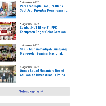
Numerasi
5 Agustus 2026
Percepat Digitalisasi, 74 Blank
Spot Jadi Prioritas Penanganan di
Muba
5 Agustus 2026
Sambut HUT RI ke-81, FPK
Kabupaten Bogor Gelar Gerakan
Pembagian Bendera Merah Putih
Serentak
4 Agustus 2026
STKIP Muhammadiyah Lumajang
Menggelar Seminar Nasional
Mengakselerasi Inovasi Berbasis
Lokal Untuk Mendongkrak
Kemajuan Pendidikan Tinggi
4 Agustus 2026
Ormas Squad Nusantara Resmi
Adukan Ke Ditreskrimsus Polda
Jatim atas Dugaan Maraknya
Penambangan Pasir Ilegal di
Lumajang
Selengkapnya