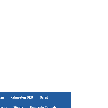
sin
Kabupaten OKU
Garut
am
Wisata
Bengkulu Tengah