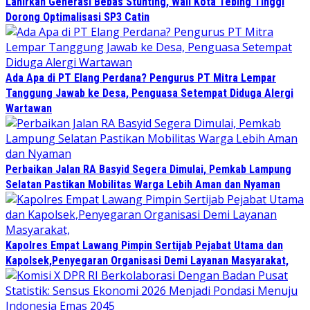
Lahirkan Generasi Bebas Stunting, Wali Kota Tebing Tinggi
Dorong Optimalisasi SP3 Catin
Ada Apa di PT Elang Perdana? Pengurus PT Mitra Lempar
Tanggung Jawab ke Desa, Penguasa Setempat Diduga Alergi
Wartawan
Perbaikan Jalan RA Basyid Segera Dimulai, Pemkab Lampung
Selatan Pastikan Mobilitas Warga Lebih Aman dan Nyaman
Kapolres Empat Lawang Pimpin Sertijab Pejabat Utama dan
Kapolsek,Penyegaran Organisasi Demi Layanan Masyarakat,