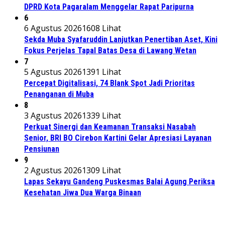
DPRD Kota Pagaralam Menggelar Rapat Paripurna
6
6 Agustus 2026
1608 Lihat
Sekda Muba Syafaruddin Lanjutkan Penertiban Aset, Kini
Fokus Perjelas Tapal Batas Desa di Lawang Wetan
7
5 Agustus 2026
1391 Lihat
Percepat Digitalisasi, 74 Blank Spot Jadi Prioritas
Penanganan di Muba
8
3 Agustus 2026
1339 Lihat
Perkuat Sinergi dan Keamanan Transaksi Nasabah
Senior, BRI BO Cirebon Kartini Gelar Apresiasi Layanan
Pensiunan
9
2 Agustus 2026
1309 Lihat
Lapas Sekayu Gandeng Puskesmas Balai Agung Periksa
Kesehatan Jiwa Dua Warga Binaan