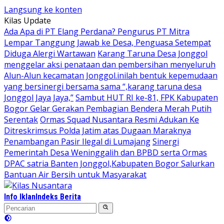
Langsung ke konten
Kilas Update
Ada Apa di PT Elang Perdana? Pengurus PT Mitra
Lempar Tanggung Jawab ke Desa, Penguasa Setempat
Diduga Alergi Wartawan
Karang Taruna Desa Jonggol
menggelar aksi penataan dan pembersihan menyeluruh
Alun-Alun kecamatan Jonggol.inilah bentuk kepemudaan
yang bersinergi bersama sama “,karang taruna desa
Jonggol Jaya Jaya,”
Sambut HUT RI ke-81, FPK Kabupaten
Bogor Gelar Gerakan Pembagian Bendera Merah Putih
Serentak
Ormas Squad Nusantara Resmi Adukan Ke
Ditreskrimsus Polda Jatim atas Dugaan Maraknya
Penambangan Pasir Ilegal di Lumajang
Sinergi
Pemerintah Desa Weninggalih dan BPBD serta Ormas
DPAC satria Banten Jonggol,Kabupaten Bogor Salurkan
Bantuan Air Bersih untuk Masyarakat
Info Iklan
Indeks Berita