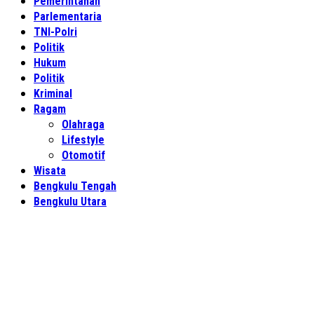
Pemerintahan
Parlementaria
TNI-Polri
Politik
Hukum
Politik
Kriminal
Ragam
Olahraga
Lifestyle
Otomotif
Wisata
Bengkulu Tengah
Bengkulu Utara