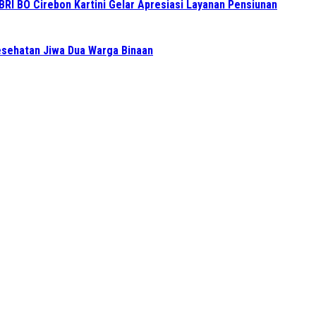
BRI BO Cirebon Kartini Gelar Apresiasi Layanan Pensiunan
sehatan Jiwa Dua Warga Binaan