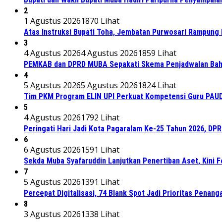
2
1 Agustus 2026
1870 Lihat
Atas Instruksi Bupati Toha, Jembatan Purwosari Rampung 
3
4 Agustus 2026
4 Agustus 2026
1859 Lihat
PEMKAB dan DPRD MUBA Sepakati Skema Penjadwalan Bah
4
5 Agustus 2026
5 Agustus 2026
1824 Lihat
Tim PKM Program ELIN UPI Perkuat Kompetensi Guru PAUD M
5
4 Agustus 2026
1792 Lihat
Peringati Hari Jadi Kota Pagaralam Ke-25 Tahun 2026, DP
6
6 Agustus 2026
1591 Lihat
Sekda Muba Syafaruddin Lanjutkan Penertiban Aset, Kini 
7
5 Agustus 2026
1391 Lihat
Percepat Digitalisasi, 74 Blank Spot Jadi Prioritas Penan
8
3 Agustus 2026
1338 Lihat