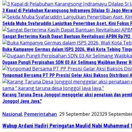
3 Kapal di Pelabuhan Karangsong Indramayu Dilalap Si Jago Mer
Sekda Muba Syafaruddin Lanjutkan Penertiban Aset, Kini Fokus 
Sangat Berterima Kasih Dapat Bantuan Revitalisasi APBN Rp792 
Buka Kampanye Germas dalam ISPS 2026, Wali Kota Tebing Tingg
Dugaan Pungli Perpisahan SDN 03 Air Selimang Wajibkan Bayar 
Yonpomad Bersama PT PP Presisi Gelar Aksi Baksos Distribusi A
Karang Taruna Desa Jonggol menggelar aksi penataan dan pemb
Jonggol Jaya Jaya,”
Nasional
,
Pemerintahan
29 September 2023
29 Septembe
Wabup Ardani Hadiri Peringatan Maulid Nabi Muhammad S