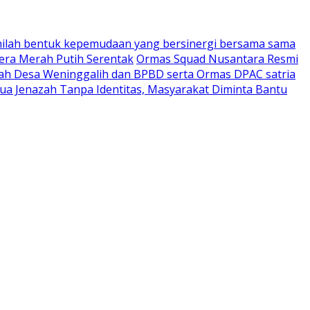
nilah bentuk kepemudaan yang bersinergi bersama sama
era Merah Putih Serentak
Ormas Squad Nusantara Resmi
tah Desa Weninggalih dan BPBD serta Ormas DPAC satria
a Jenazah Tanpa Identitas, Masyarakat Diminta Bantu