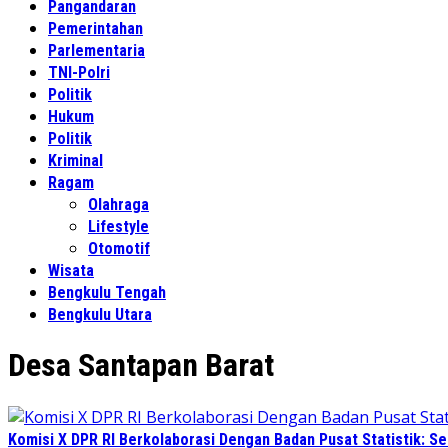
Pangandaran
Pemerintahan
Parlementaria
TNI-Polri
Politik
Hukum
Politik
Kriminal
Ragam
Olahraga
Lifestyle
Otomotif
Wisata
Bengkulu Tengah
Bengkulu Utara
Desa Santapan Barat
Komisi X DPR RI Berkolaborasi Dengan Badan Pusat Statistik: 