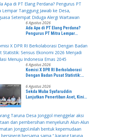
Pasien yang Viral di Medsos
6 Agustus 2026
Ada Apa di PT Elang Perdana?
Pengurus PT Mitra Lempar
Tanggung Jawab ke Desa,
Penguasa Setempat Diduga Alergi
Wartawan
6 Agustus 2026
Komisi X DPR RI Berkolaborasi
Dengan Badan Pusat Statistik:
Sensus Ekonomi 2026 Menjadi
Pondasi Menuju Indonesia Emas
6 Agustus 2026
Sekda Muba Syafaruddin
2045
Lanjutkan Penertiban Aset, Kini
Fokus Perjelas Tapal Batas Desa di
Lawang Wetan