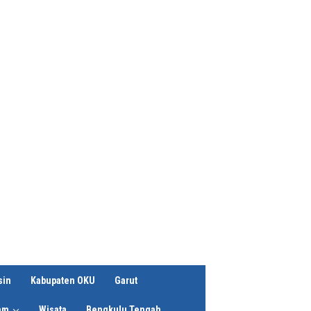
sin
Kabupaten OKU
Garut
am
Wisata
Bengkulu Tengah