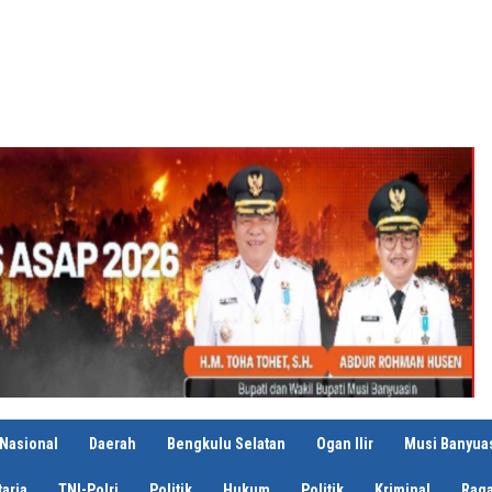
Nasional
Daerah
Bengkulu Selatan
Ogan Ilir
Musi Banyua
aria
TNI-Polri
Politik
Hukum
Politik
Kriminal
Rag