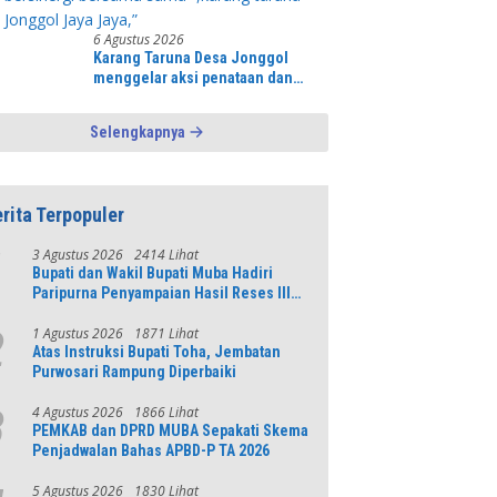
6 Agustus 2026
Karang Taruna Desa Jonggol
menggelar aksi penataan dan
pembersihan menyeluruh Alun-
Alun kecamatan Jonggol.inilah
Selengkapnya
bentuk kepemudaan yang
bersinergi bersama sama “,karang
taruna desa Jonggol Jaya Jaya,”
rita Terpopuler
3 Agustus 2026
2414 Lihat
1
Bupati dan Wakil Bupati Muba Hadiri
Paripurna Penyampaian Hasil Reses III
DPRD Tahun 2026
1 Agustus 2026
1871 Lihat
2
Atas Instruksi Bupati Toha, Jembatan
Purwosari Rampung Diperbaiki
4 Agustus 2026
1866 Lihat
3
PEMKAB dan DPRD MUBA Sepakati Skema
Penjadwalan Bahas APBD-P TA 2026
5 Agustus 2026
1830 Lihat