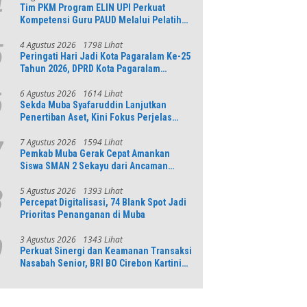
4
Tim PKM Program ELIN UPI Perkuat
Kompetensi Guru PAUD Melalui Pelatihan
AI Untuk Pembelajaran Literasi dan
Numerasi
4 Agustus 2026
1798 Lihat
5
Peringati Hari Jadi Kota Pagaralam Ke-25
Tahun 2026, DPRD Kota Pagaralam
Menggelar Rapat Paripurna
6 Agustus 2026
1614 Lihat
6
Sekda Muba Syafaruddin Lanjutkan
Penertiban Aset, Kini Fokus Perjelas
Tapal Batas Desa di Lawang Wetan
7 Agustus 2026
1594 Lihat
7
Pemkab Muba Gerak Cepat Amankan
Siswa SMAN 2 Sekayu dari Ancaman
Pohon Tua Rawan Tumbang
5 Agustus 2026
1393 Lihat
8
Percepat Digitalisasi, 74 Blank Spot Jadi
Prioritas Penanganan di Muba
3 Agustus 2026
1343 Lihat
9
Perkuat Sinergi dan Keamanan Transaksi
Nasabah Senior, BRI BO Cirebon Kartini
Gelar Apresiasi Layanan Pensiunan