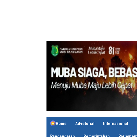
Home
Advetorial
Internasional
Pangandaran
Pemerintahan
Parlement