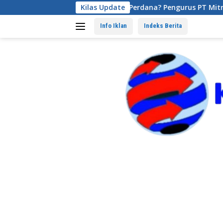
Langsung
a di PT Elang Perdana? Pengurus PT Mitra Lempar Tanggung Ja
Kilas Update
ke
konten
Info Iklan
Indeks Berita