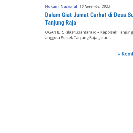
Hukum
,
Nasional
10 November 2023
Dalam Giat Jumat Curhat di Desa S
Tanjung Raja
OGAN ILIR, Kilasnusantara.id – Kapolsek Tanjun
anggota Polsek Tanjung Raja gelar…
Paginasi
« Kemb
pos