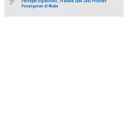
9
Percepat Digitalisasi, 74 Blank Spot Jadi Prioritas
Penanganan di Muba