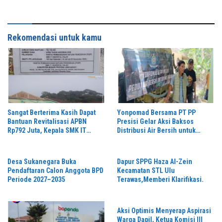
Selama Bulan Agustus
Rekomendasi untuk kamu
Sangat Berterima Kasih Dapat
Yonpomad Bersama PT PP
Bantuan Revitalisasi APBN
Presisi Gelar Aksi Baksos
Rp792 Juta, Kepala SMK IT
Distribusi Air Bersih untuk
Hidayatul Falah Sampaikan
Masyarakat
Apresiasi
Desa Sukanegara Buka
Dapur SPPG Haza Al-Zein
Pendaftaran Calon Anggota BPD
Kecamatan STL Ulu
Periode 2027–2035
Terawas,Memberi Klarifikasi.
Aksi Optimis Menyerap Aspirasi
Warga Dapil, Ketua Komisi III