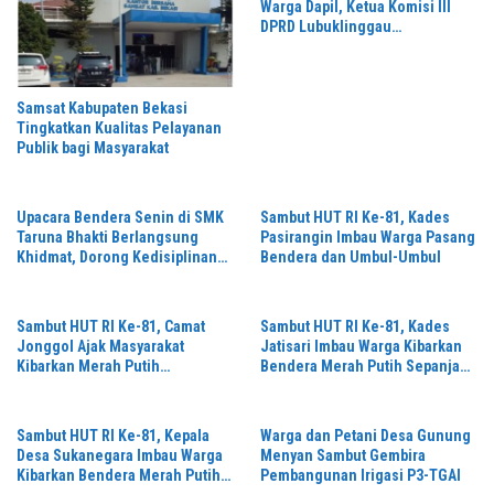
Warga Dapil, Ketua Komisi III
DPRD Lubuklinggau
“Wansari”Kembali Gelar Reses
Di tahun 2026.
Samsat Kabupaten Bekasi
Tingkatkan Kualitas Pelayanan
Publik bagi Masyarakat
Upacara Bendera Senin di SMK
Sambut HUT RI Ke-81, Kades
Taruna Bhakti Berlangsung
Pasirangin Imbau Warga Pasang
Khidmat, Dorong Kedisiplinan
Bendera dan Umbul-Umbul
Siswa
Sambut HUT RI Ke-81, Camat
Sambut HUT RI Ke-81, Kades
Jonggol Ajak Masyarakat
Jatisari Imbau Warga Kibarkan
Kibarkan Merah Putih
Bendera Merah Putih Sepanjang
Sepanjang Agustus
Agustus 2026
Sambut HUT RI Ke-81, Kepala
Warga dan Petani Desa Gunung
Desa Sukanegara Imbau Warga
Menyan Sambut Gembira
Kibarkan Bendera Merah Putih
Pembangunan Irigasi P3-TGAI