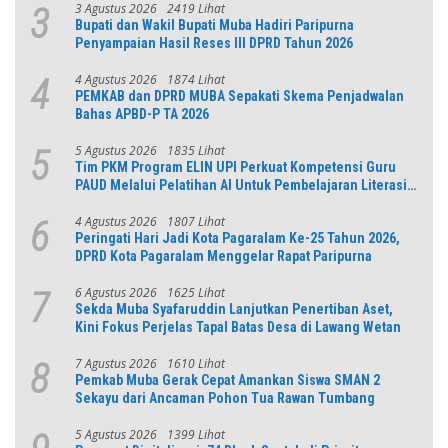
3 Agustus 2026
2419 Lihat
3
Bupati dan Wakil Bupati Muba Hadiri Paripurna
Penyampaian Hasil Reses III DPRD Tahun 2026
4 Agustus 2026
1874 Lihat
4
PEMKAB dan DPRD MUBA Sepakati Skema Penjadwalan
Bahas APBD-P TA 2026
5 Agustus 2026
1835 Lihat
5
Tim PKM Program ELIN UPI Perkuat Kompetensi Guru
PAUD Melalui Pelatihan AI Untuk Pembelajaran Literasi
dan Numerasi
4 Agustus 2026
1807 Lihat
6
Peringati Hari Jadi Kota Pagaralam Ke-25 Tahun 2026,
DPRD Kota Pagaralam Menggelar Rapat Paripurna
6 Agustus 2026
1625 Lihat
7
Sekda Muba Syafaruddin Lanjutkan Penertiban Aset,
Kini Fokus Perjelas Tapal Batas Desa di Lawang Wetan
7 Agustus 2026
1610 Lihat
8
Pemkab Muba Gerak Cepat Amankan Siswa SMAN 2
Sekayu dari Ancaman Pohon Tua Rawan Tumbang
5 Agustus 2026
1399 Lihat