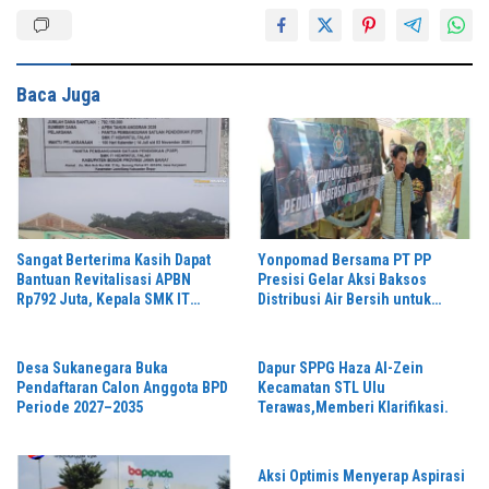
Baca Juga
Sangat Berterima Kasih Dapat
Yonpomad Bersama PT PP
Bantuan Revitalisasi APBN
Presisi Gelar Aksi Baksos
Rp792 Juta, Kepala SMK IT
Distribusi Air Bersih untuk
Hidayatul Falah Sampaikan
Masyarakat
Apresiasi
Desa Sukanegara Buka
Dapur SPPG Haza Al-Zein
Pendaftaran Calon Anggota BPD
Kecamatan STL Ulu
Periode 2027–2035
Terawas,Memberi Klarifikasi.
Aksi Optimis Menyerap Aspirasi