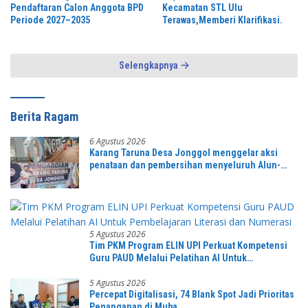
Pendaftaran Calon Anggota BPD
Kecamatan STL Ulu
Periode 2027–2035
Terawas,Memberi Klarifikasi.
Selengkapnya
Berita Ragam
6 Agustus 2026
Karang Taruna Desa Jonggol menggelar aksi
penataan dan pembersihan menyeluruh Alun-
Alun kecamatan Jonggol.inilah bentuk
kepemudaan yang bersinergi bersama sama
“,karang taruna desa Jonggol Jaya Jaya,”
5 Agustus 2026
Tim PKM Program ELIN UPI Perkuat Kompetensi
Guru PAUD Melalui Pelatihan AI Untuk
Pembelajaran Literasi dan Numerasi
5 Agustus 2026
Percepat Digitalisasi, 74 Blank Spot Jadi Prioritas
Penanganan di Muba