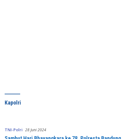
Kapolri
TNI-Polri
28 Juni 2024
Sambut Hari Bhayangkara ke 78, Polresta Bandung