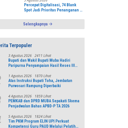
5 Agustus 2026
Percepat Digitalisasi, 74 Blank
Spot Jadi Prioritas Penanganan di
Muba
Selengkapnya
rita Terpopuler
3 Agustus 2026
2411 Lihat
1
Bupati dan Wakil Bupati Muba Hadiri
Paripurna Penyampaian Hasil Reses III
DPRD Tahun 2026
1 Agustus 2026
1870 Lihat
2
Atas Instruksi Bupati Toha, Jembatan
Purwosari Rampung Diperbaiki
4 Agustus 2026
1859 Lihat
3
PEMKAB dan DPRD MUBA Sepakati Skema
Penjadwalan Bahas APBD-P TA 2026
5 Agustus 2026
1824 Lihat
4
Tim PKM Program ELIN UPI Perkuat
Kompetensi Guru PAUD Melalui Pelatihan