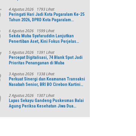
AI Untuk Pembelajaran Literasi dan
Numerasi
4 Agustus 2026
1793 Lihat
5
Peringati Hari Jadi Kota Pagaralam Ke-25
Tahun 2026, DPRD Kota Pagaralam
Menggelar Rapat Paripurna
6 Agustus 2026
1599 Lihat
6
Sekda Muba Syafaruddin Lanjutkan
Penertiban Aset, Kini Fokus Perjelas
Tapal Batas Desa di Lawang Wetan
5 Agustus 2026
1391 Lihat
7
Percepat Digitalisasi, 74 Blank Spot Jadi
Prioritas Penanganan di Muba
3 Agustus 2026
1338 Lihat
8
Perkuat Sinergi dan Keamanan Transaksi
Nasabah Senior, BRI BO Cirebon Kartini
Gelar Apresiasi Layanan Pensiunan
2 Agustus 2026
1307 Lihat
9
Lapas Sekayu Gandeng Puskesmas Balai
Agung Periksa Kesehatan Jiwa Dua
Warga Binaan