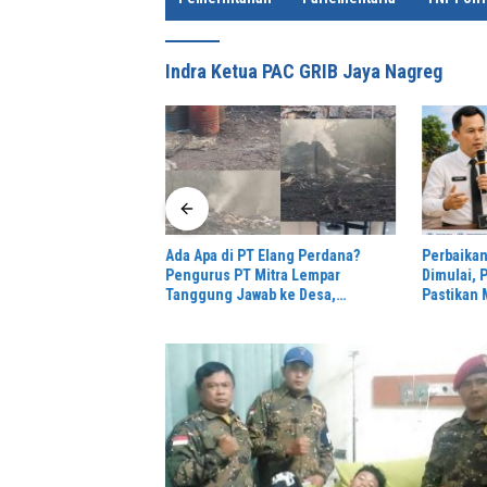
e
Indra Ketua PAC GRIB Jaya Nagreg
Ada Apa di PT Elang Perdana?
Perbaikan
rasi Bebas Stunting,
Pengurus PT Mitra Lempar
Dimulai,
ing Tinggi Dorong
Tanggung Jawab ke Desa,
Pastikan 
SP3 Catin
Penguasa Setempat Diduga Alergi
Aman dan
Wartawan