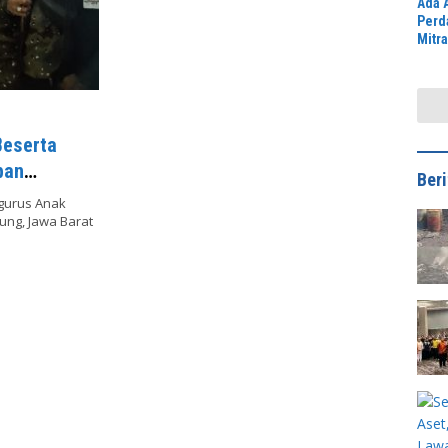
Ada 
Perd
Mitr
Jawa
Peng
Didu
Beserta
ban
Ber
ngurus Anak
ung, Jawa Barat