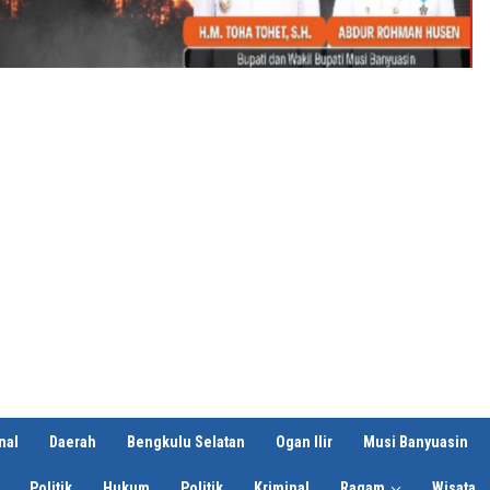
nal
Daerah
Bengkulu Selatan
Ogan Ilir
Musi Banyuasin
Politik
Hukum
Politik
Kriminal
Ragam
Wisata