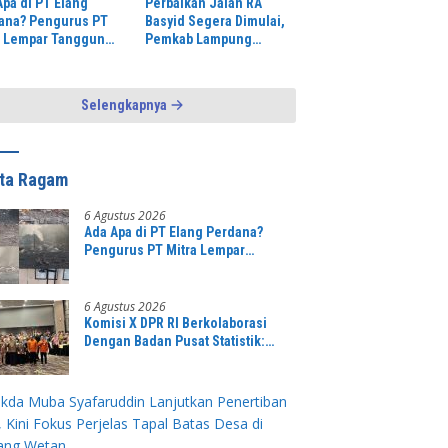
Apa di PT Elang
Perbaikan Jalan RA
ana? Pengurus PT
Basyid Segera Dimulai,
a Lempar Tanggung
Pemkab Lampung
b ke Desa,
Selatan Pastikan
uasa Setempat
Mobilitas Warga Lebih
ga Alergi Wartawan
Aman dan Nyaman
Selengkapnya
ita Ragam
6 Agustus 2026
Ada Apa di PT Elang Perdana?
Pengurus PT Mitra Lempar
Tanggung Jawab ke Desa,
Penguasa Setempat Diduga Alergi
Wartawan
6 Agustus 2026
Komisi X DPR RI Berkolaborasi
Dengan Badan Pusat Statistik:
Sensus Ekonomi 2026 Menjadi
Pondasi Menuju Indonesia Emas
2045