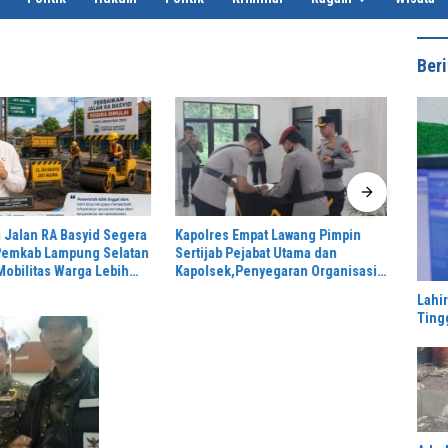
Beri
 Jalan RA Basyid Segera
Kapolres Empat Lawang Pimpin
Komis
 Pemkab Lampung Selatan
Sertijab Pejabat Utama dan
Denga
Mobilitas Warga Lebih
Kapolsek,Penyegaran Organisasi
Sensu
 Nyaman
Demi Layanan Masyarakat,
Ponda
Lahi
2045
Ting