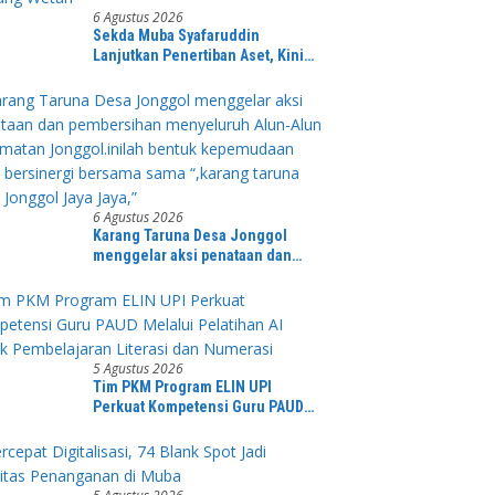
6 Agustus 2026
Sekda Muba Syafaruddin
Lanjutkan Penertiban Aset, Kini
Fokus Perjelas Tapal Batas Desa di
Lawang Wetan
6 Agustus 2026
Karang Taruna Desa Jonggol
menggelar aksi penataan dan
pembersihan menyeluruh Alun-
Alun kecamatan Jonggol.inilah
bentuk kepemudaan yang
bersinergi bersama sama “,karang
taruna desa Jonggol Jaya Jaya,”
5 Agustus 2026
Tim PKM Program ELIN UPI
Perkuat Kompetensi Guru PAUD
Melalui Pelatihan AI Untuk
Pembelajaran Literasi dan
Numerasi