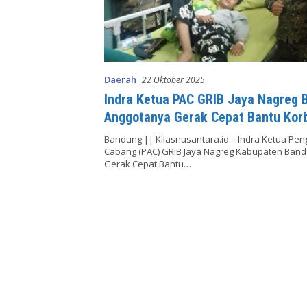
Daerah
22 Oktober 2025
Indra Ketua PAC GRIB Jaya Nagreg 
Anggotanya Gerak Cepat Bantu Kor
Kecelakaan di Lingkar Nagreg
Bandung || Kilasnusantara.id – Indra Ketua Pe
Cabang (PAC) GRIB Jaya Nagreg Kabupaten Band
Gerak Cepat Bantu…