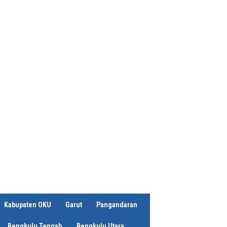
Kabupaten OKU
Garut
Pangandaran
Bengkulu Tengah
Bengkulu Utara